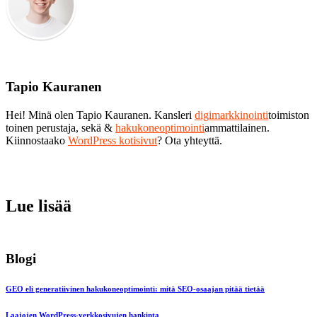
Tapio Kauranen
Hei! Minä olen Tapio Kauranen. Kansleri
digimarkkinointi
toimiston
toinen perustaja, sekä &
hakukoneoptimointi
ammattilainen.
Kiinnostaako
WordPress kotisivut
? Ota yhteyttä.
Lue lisää
Blogi
GEO eli generatiivinen hakukoneoptimointi: mitä SEO-osaajan pitää tietää
Laajojen WordPress-verkkosivujen hankinta