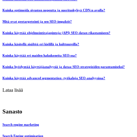
Kuinka optimoida sivuston nopeutta ja suorituskykyä CDN:n avulla?
Mitä ovat geotargetointi ja sen SEO-impaktit?
Kuinka käyttää ohjelmointirajapintoja (API) SEO-datan rikastamiseen?
Kuinka käsitellä sisältöä eri kielillä ja kulttuureilla?
Kuinka käyttää eri maiden hakukoneita SEO:ssa?
Kuinka hyödyntää käyttäjäanalyysiä ja dataa SEO-strategioiden parantamiseksi?
Kuinka käyttää advanced segmentation -työkaluja SEO-analyysissa?
Lataa lisää
Sanasto
Search engine marketing
Search Engine optimization