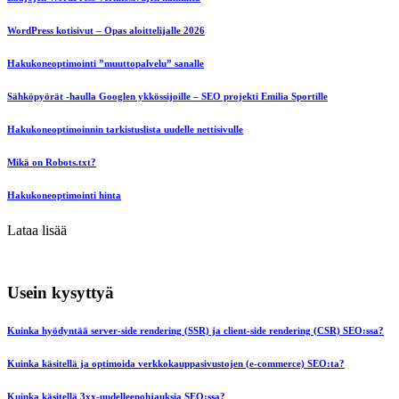
WordPress kotisivut – Opas aloittelijalle 2026
Hakukoneoptimointi ”muuttopalvelu” sanalle
Sähköpyörät -haulla Googlen ykkössijoille – SEO projekti Emilia Sportille
Hakukoneoptimoinnin tarkistuslista uudelle nettisivulle
Mikä on Robots.txt?
Hakukoneoptimointi hinta
Lataa lisää
Usein kysyttyä
Kuinka hyödyntää server-side rendering (SSR) ja client-side rendering (CSR) SEO:ssa?
Kuinka käsitellä ja optimoida verkkokauppasivustojen (e-commerce) SEO:ta?
Kuinka käsitellä 3xx-uudelleenohjauksia SEO:ssa?