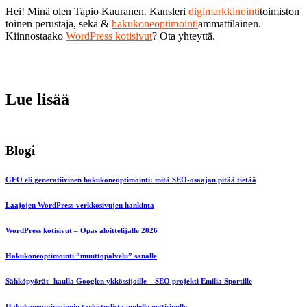
Hei! Minä olen Tapio Kauranen. Kansleri
digimarkkinointi
toimiston
toinen perustaja, sekä &
hakukoneoptimointi
ammattilainen.
Kiinnostaako
WordPress kotisivut
? Ota yhteyttä.
Lue lisää
Blogi
GEO eli generatiivinen hakukoneoptimointi: mitä SEO-osaajan pitää tietää
Laajojen WordPress-verkkosivujen hankinta
WordPress kotisivut – Opas aloittelijalle 2026
Hakukoneoptimointi ”muuttopalvelu” sanalle
Sähköpyörät -haulla Googlen ykkössijoille – SEO projekti Emilia Sportille
Hakukoneoptimoinnin tarkistuslista uudelle nettisivulle