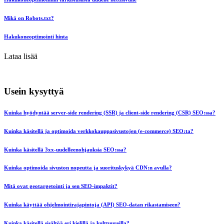
Mikä on Robots.txt?
Hakukoneoptimointi hinta
Lataa lisää
Usein kysyttyä
Kuinka hyödyntää server-side rendering (SSR) ja client-side rendering (CSR) SEO:ssa?
Kuinka käsitellä ja optimoida verkkokauppasivustojen (e-commerce) SEO:ta?
Kuinka käsitellä 3xx-uudelleenohjauksia SEO:ssa?
Kuinka optimoida sivuston nopeutta ja suorituskykyä CDN:n avulla?
Mitä ovat geotargetointi ja sen SEO-impaktit?
Kuinka käyttää ohjelmointirajapintoja (API) SEO-datan rikastamiseen?
Kuinka käsitellä sisältöä eri kielillä ja kulttuureilla?