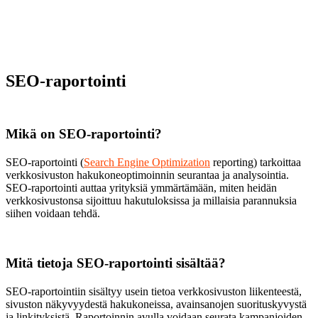
SEO-raportointi
Mikä on SEO-raportointi?
SEO-raportointi (
Search Engine Optimization
reporting) tarkoittaa
verkkosivuston hakukoneoptimoinnin seurantaa ja analysointia.
SEO-raportointi auttaa yrityksiä ymmärtämään, miten heidän
verkkosivustonsa sijoittuu hakutuloksissa ja millaisia parannuksia
siihen voidaan tehdä.
Mitä tietoja SEO-raportointi sisältää?
SEO-raportointiin sisältyy usein tietoa verkkosivuston liikenteestä,
sivuston näkyvyydestä hakukoneissa, avainsanojen suorituskyvystä
ja linkityksistä. Raportoinnin avulla voidaan seurata kampanjoiden