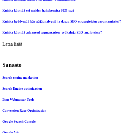
Kuinka käyttää eri maiden hakukoneita SEO:ssa?
Kuinka hyödyntää käyttäjäanalyysiä ja dataa SEO-strategioiden parantamiseksi?
Kuinka käyttää advanced segmentation -työkaluja SEO-analyysissa?
Lataa lisää
Sanasto
Search engine marketing
Search Engine optimization
Bing Webmaster Tools
Conversion Rate Optimization
Google Search Console
Google Ads