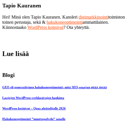
Tapio Kauranen
Hei! Minä olen Tapio Kauranen. Kansleri
digimarkkinointi
toimiston
toinen perustaja, sekä &
hakukoneoptimointi
ammattilainen.
Kiinnostaako
WordPress kotisivut
? Ota yhteyttä.
Lue lisää
Blogi
GEO eli generatiivinen hakukoneoptimointi: mitä SEO-osaajan pitää tietää
Laajojen WordPress-verkkosivujen hankinta
WordPress kotisivut – Opas aloittelijalle 2026
Hakukoneoptimointi ”muuttopalvelu” sanalle