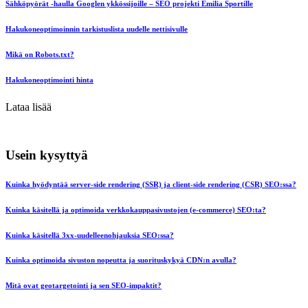
Sähköpyörät -haulla Googlen ykkössijoille – SEO projekti Emilia Sportille
Hakukoneoptimoinnin tarkistuslista uudelle nettisivulle
Mikä on Robots.txt?
Hakukoneoptimointi hinta
Lataa lisää
Usein kysyttyä
Kuinka hyödyntää server-side rendering (SSR) ja client-side rendering (CSR) SEO:ssa?
Kuinka käsitellä ja optimoida verkkokauppasivustojen (e-commerce) SEO:ta?
Kuinka käsitellä 3xx-uudelleenohjauksia SEO:ssa?
Kuinka optimoida sivuston nopeutta ja suorituskykyä CDN:n avulla?
Mitä ovat geotargetointi ja sen SEO-impaktit?