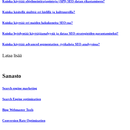
Kuinka käyttää ohjelmointirajapintoja (API) SEO-datan rikastamiseen?
Kuinka käsitellä sisältöä eri kielillä ja kulttuureilla?
Kuinka käyttää eri maiden hakukoneita SEO:ssa?
Kuinka hyödyntää käyttäjäanalyysiä ja dataa SEO-strategioiden parantamiseksi?
Kuinka käyttää advanced segmentation -työkaluja SEO-analyysissa?
Lataa lisää
Sanasto
Search engine marketing
Search Engine optimization
Bing Webmaster Tools
Conversion Rate Optimization