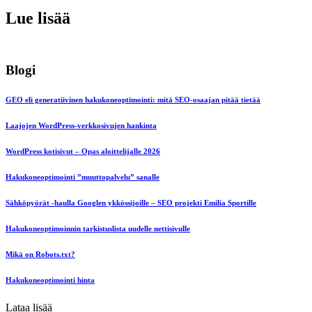
Lue lisää
Blogi
GEO eli generatiivinen hakukoneoptimointi: mitä SEO-osaajan pitää tietää
Laajojen WordPress-verkkosivujen hankinta
WordPress kotisivut – Opas aloittelijalle 2026
Hakukoneoptimointi ”muuttopalvelu” sanalle
Sähköpyörät -haulla Googlen ykkössijoille – SEO projekti Emilia Sportille
Hakukoneoptimoinnin tarkistuslista uudelle nettisivulle
Mikä on Robots.txt?
Hakukoneoptimointi hinta
Lataa lisää