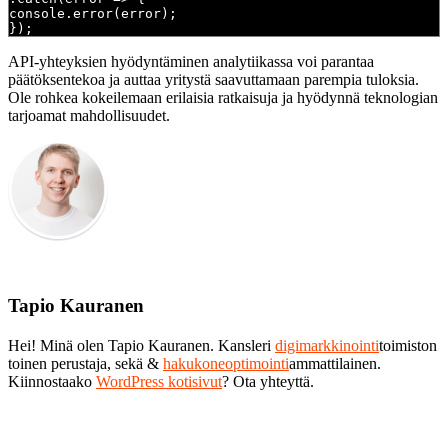
console.error(error);
});
API-yhteyksien hyödyntäminen analytiikassa voi parantaa
päätöksentekoa ja auttaa yritystä saavuttamaan parempia tuloksia.
Ole rohkea kokeilemaan erilaisia ratkaisuja ja hyödynnä teknologian
tarjoamat mahdollisuudet.
Tapio Kauranen
Hei! Minä olen Tapio Kauranen. Kansleri
digimarkkinointi
toimiston
toinen perustaja, sekä &
hakukoneoptimointi
ammattilainen.
Kiinnostaako
WordPress kotisivut
? Ota yhteyttä.