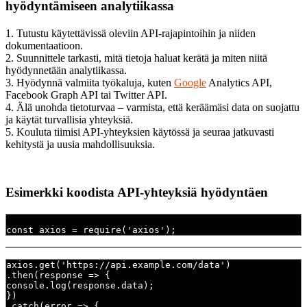
hyödyntämiseen analytiikassa
1. Tutustu käytettävissä oleviin API-rajapintoihin ja niiden
dokumentaatioon.
2. Suunnittele tarkasti, mitä tietoja haluat kerätä ja miten niitä
hyödynnetään analytiikassa.
3. Hyödynnä valmiita työkaluja, kuten
Google
Analytics API,
Facebook Graph API tai Twitter API.
4. Älä unohda tietoturvaa – varmista, että keräämäsi data on suojattu
ja käytät turvallisia yhteyksiä.
5. Kouluta tiimisi API-yhteyksien käytössä ja seuraa jatkuvasti
kehitystä ja uusia mahdollisuuksia.
Esimerkki koodista API-yhteyksiä hyödyntäen
const axios = require('axios');
axios.get('https://api.example.com/data')
.then(response => {
console.log(response.data);
})
.catch(error => {