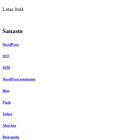
Lataa lisää
Sanasto
WordPress
SEO
SEM
WordPress optimointi
Bing
Flash
Yahoo
Altavista
Rich media