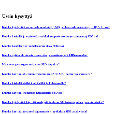
Usein kysyttyä
Kuinka hyödyntää server-side rendering (SSR) ja client-side rendering (CSR) SEO:ssa?
Kuinka käsitellä ja optimoida verkkokauppasivustojen (e-commerce) SEO:ta?
Kuinka käsitellä 3xx-uudelleenohjauksia SEO:ssa?
Kuinka optimoida sivuston nopeutta ja suorituskykyä CDN:n avulla?
Mitä ovat geotargetointi ja sen SEO-impaktit?
Kuinka käyttää ohjelmointirajapintoja (API) SEO-datan rikastamiseen?
Kuinka käsitellä sisältöä eri kielillä ja kulttuureilla?
Kuinka käyttää eri maiden hakukoneita SEO:ssa?
Kuinka hyödyntää käyttäjäanalyysiä ja dataa SEO-strategioiden parantamiseksi?
Kuinka käyttää advanced segmentation -työkaluja SEO-analyysissa?