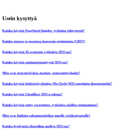
Usein kysyttyä
Kuinka käyttää PageSpeed Insights -työkalua edistyneesti?
Kuinka seurata ja parantaa konversio-optimointia (CRO)?
Kuinka käyttää AI-avusteisia työkaluja SEO:ssa?
Kuinka käyttää sentimenttianalyysiä SEO:ssa?
Mitä ovat structured data markup -generointityökalut?
Kuinka käyttää kehittäjätyökaluja (DevTools) SEO-ongelmien diagnosointiin?
Kuinka käyttää Cloudflare SEO:n tukena?
Kuinka käyttää entity recognition -työkaluja sisällön optimoinnissa?
Mitä ovat linkkien rakennustaktiikat suurille verkkosivustoille?
Kuinka hyödyntää tilastollisia malleja SEO:ssa?