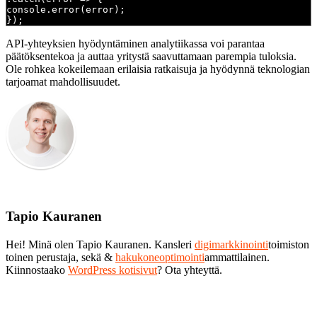
console.error(error);
});
API-yhteyksien hyödyntäminen analytiikassa voi parantaa
päätöksentekoa ja auttaa yritystä saavuttamaan parempia tuloksia.
Ole rohkea kokeilemaan erilaisia ratkaisuja ja hyödynnä teknologian
tarjoamat mahdollisuudet.
Tapio Kauranen
Hei! Minä olen Tapio Kauranen. Kansleri
digimarkkinointi
toimiston
toinen perustaja, sekä &
hakukoneoptimointi
ammattilainen.
Kiinnostaako
WordPress kotisivut
? Ota yhteyttä.