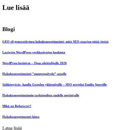
Lue lisää
Blogi
GEO eli generatiivinen hakukoneoptimointi: mitä SEO-osaajan pitää tietää
Laajojen WordPress-verkkosivujen hankinta
WordPress kotisivut – Opas aloittelijalle 2026
Hakukoneoptimointi ”muuttopalvelu” sanalle
Sähköpyörät -haulla Googlen ykkössijoille – SEO projekti Emilia Sportille
Hakukoneoptimoinnin tarkistuslista uudelle nettisivulle
Mikä on Robots.txt?
Hakukoneoptimointi hinta
Lataa lisää