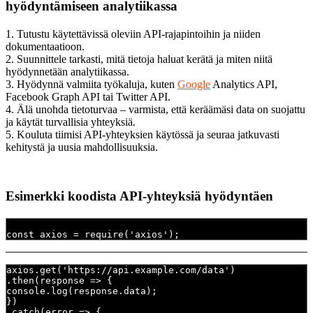
hyödyntämiseen analytiikassa
1. Tutustu käytettävissä oleviin API-rajapintoihin ja niiden
dokumentaatioon.
2. Suunnittele tarkasti, mitä tietoja haluat kerätä ja miten niitä
hyödynnetään analytiikassa.
3. Hyödynnä valmiita työkaluja, kuten
Google
Analytics API,
Facebook Graph API tai Twitter API.
4. Älä unohda tietoturvaa – varmista, että keräämäsi data on suojattu
ja käytät turvallisia yhteyksiä.
5. Kouluta tiimisi API-yhteyksien käytössä ja seuraa jatkuvasti
kehitystä ja uusia mahdollisuuksia.
Esimerkki koodista API-yhteyksiä hyödyntäen
const axios = require('axios');
axios.get('https://api.example.com/data')
.then(response => {
console.log(response.data);
})
.catch(error => {