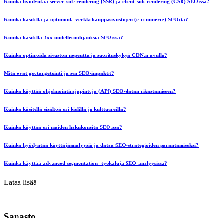
Kuinka hyödyntää server-side rendering (SSR) ja client-side rendering (CSR) SEO:ssa?
Kuinka käsitellä ja optimoida verkkokauppasivustojen (e-commerce) SEO:ta?
Kuinka käsitellä 3xx-uudelleenohjauksia SEO:ssa?
Kuinka optimoida sivuston nopeutta ja suorituskykyä CDN:n avulla?
Mitä ovat geotargetointi ja sen SEO-impaktit?
Kuinka käyttää ohjelmointirajapintoja (API) SEO-datan rikastamiseen?
Kuinka käsitellä sisältöä eri kielillä ja kulttuureilla?
Kuinka käyttää eri maiden hakukoneita SEO:ssa?
Kuinka hyödyntää käyttäjäanalyysiä ja dataa SEO-strategioiden parantamiseksi?
Kuinka käyttää advanced segmentation -työkaluja SEO-analyysissa?
Lataa lisää
Sanasto