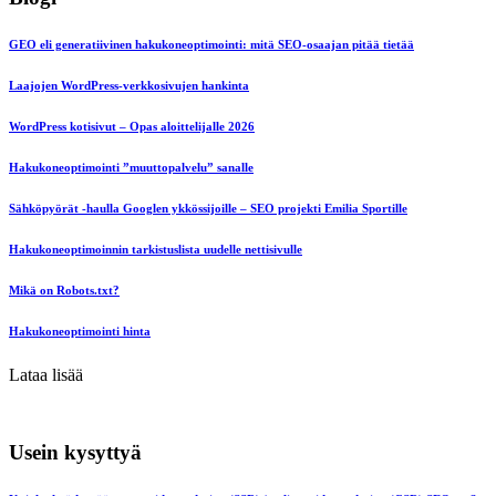
GEO eli generatiivinen hakukoneoptimointi: mitä SEO-osaajan pitää tietää
Laajojen WordPress-verkkosivujen hankinta
WordPress kotisivut – Opas aloittelijalle 2026
Hakukoneoptimointi ”muuttopalvelu” sanalle
Sähköpyörät -haulla Googlen ykkössijoille – SEO projekti Emilia Sportille
Hakukoneoptimoinnin tarkistuslista uudelle nettisivulle
Mikä on Robots.txt?
Hakukoneoptimointi hinta
Lataa lisää
Usein kysyttyä