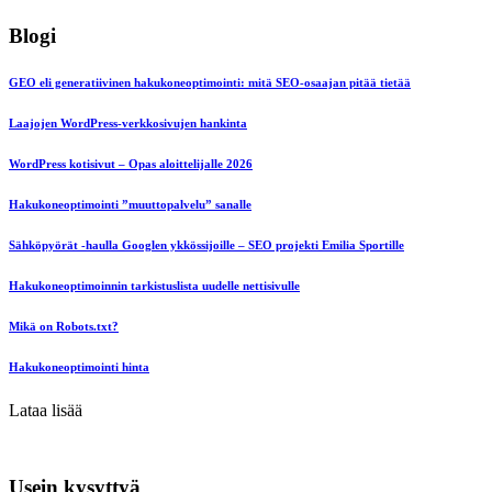
Blogi
GEO eli generatiivinen hakukoneoptimointi: mitä SEO-osaajan pitää tietää
Laajojen WordPress-verkkosivujen hankinta
WordPress kotisivut – Opas aloittelijalle 2026
Hakukoneoptimointi ”muuttopalvelu” sanalle
Sähköpyörät -haulla Googlen ykkössijoille – SEO projekti Emilia Sportille
Hakukoneoptimoinnin tarkistuslista uudelle nettisivulle
Mikä on Robots.txt?
Hakukoneoptimointi hinta
Lataa lisää
Usein kysyttyä