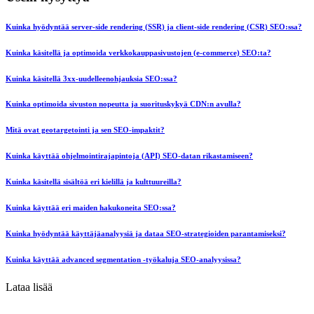
Kuinka hyödyntää server-side rendering (SSR) ja client-side rendering (CSR) SEO:ssa?
Kuinka käsitellä ja optimoida verkkokauppasivustojen (e-commerce) SEO:ta?
Kuinka käsitellä 3xx-uudelleenohjauksia SEO:ssa?
Kuinka optimoida sivuston nopeutta ja suorituskykyä CDN:n avulla?
Mitä ovat geotargetointi ja sen SEO-impaktit?
Kuinka käyttää ohjelmointirajapintoja (API) SEO-datan rikastamiseen?
Kuinka käsitellä sisältöä eri kielillä ja kulttuureilla?
Kuinka käyttää eri maiden hakukoneita SEO:ssa?
Kuinka hyödyntää käyttäjäanalyysiä ja dataa SEO-strategioiden parantamiseksi?
Kuinka käyttää advanced segmentation -työkaluja SEO-analyysissa?
Lataa lisää