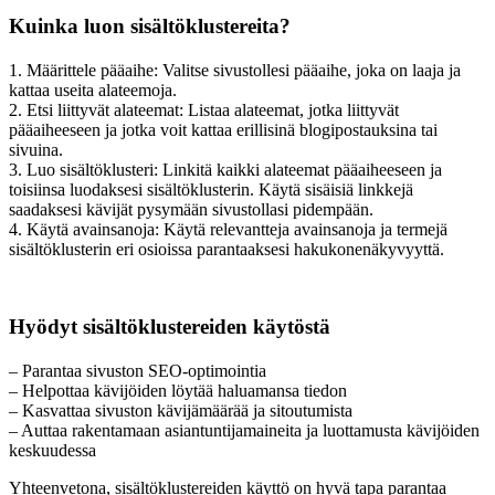
Kuinka luon sisältöklustereita?
1. Määrittele pääaihe: Valitse sivustollesi pääaihe, joka on laaja ja
kattaa useita alateemoja.
2. Etsi liittyvät alateemat: Listaa alateemat, jotka liittyvät
pääaiheeseen ja jotka voit kattaa erillisinä blogipostauksina tai
sivuina.
3. Luo sisältöklusteri: Linkitä kaikki alateemat pääaiheeseen ja
toisiinsa luodaksesi sisältöklusterin. Käytä sisäisiä linkkejä
saadaksesi kävijät pysymään sivustollasi pidempään.
4. Käytä avainsanoja: Käytä relevantteja avainsanoja ja termejä
sisältöklusterin eri osioissa parantaaksesi hakukonenäkyvyyttä.
Hyödyt sisältöklustereiden käytöstä
– Parantaa sivuston SEO-optimointia
– Helpottaa kävijöiden löytää haluamansa tiedon
– Kasvattaa sivuston kävijämäärää ja sitoutumista
– Auttaa rakentamaan asiantuntijamaineita ja luottamusta kävijöiden
keskuudessa
Yhteenvetona, sisältöklustereiden käyttö on hyvä tapa parantaa