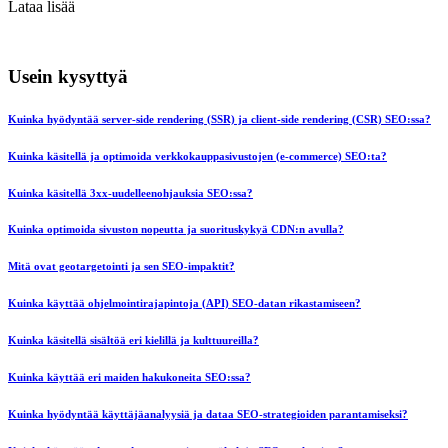
Lataa lisää
Usein kysyttyä
Kuinka hyödyntää server-side rendering (SSR) ja client-side rendering (CSR) SEO:ssa?
Kuinka käsitellä ja optimoida verkkokauppasivustojen (e-commerce) SEO:ta?
Kuinka käsitellä 3xx-uudelleenohjauksia SEO:ssa?
Kuinka optimoida sivuston nopeutta ja suorituskykyä CDN:n avulla?
Mitä ovat geotargetointi ja sen SEO-impaktit?
Kuinka käyttää ohjelmointirajapintoja (API) SEO-datan rikastamiseen?
Kuinka käsitellä sisältöä eri kielillä ja kulttuureilla?
Kuinka käyttää eri maiden hakukoneita SEO:ssa?
Kuinka hyödyntää käyttäjäanalyysiä ja dataa SEO-strategioiden parantamiseksi?