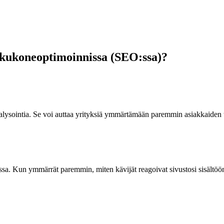
akukoneoptimoinnissa (SEO:ssa)?
alysointia. Se voi auttaa yrityksiä ymmärtämään paremmin asiakkaiden tunt
a. Kun ymmärrät paremmin, miten kävijät reagoivat sivustosi sisältöön ja