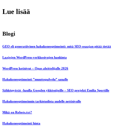
Lue lisää
Blogi
GEO eli generatiivinen hakukoneoptimointi: mitä SEO-osaajan pitää tietää
Laajojen WordPress-verkkosivujen hankinta
WordPress kotisivut – Opas aloittelijalle 2026
Hakukoneoptimointi ”muuttopalvelu” sanalle
Sähköpyörät -haulla Googlen ykkössijoille – SEO projekti Emilia Sportille
Hakukoneoptimoinnin tarkistuslista uudelle nettisivulle
Mikä on Robots.txt?
Hakukoneoptimointi hinta