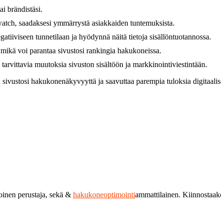
ai brändistäsi.
watch, saadaksesi ymmärrystä asiakkaiden tuntemuksista.
negatiiviseen tunnetilaan ja hyödynnä näitä tietoja sisällöntuotannossa.
, mikä voi parantaa sivustosi rankingia hakukoneissa.
e tarvittavia muutoksia sivuston sisältöön ja markkinointiviestintään.
 sivustosi hakukonenäkyvyyttä ja saavuttaa parempia tuloksia digitaali
toinen perustaja, sekä &
hakukoneoptimointi
ammattilainen. Kiinnostaa