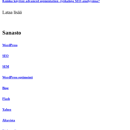
Kuinka käyttää advanced segmentation -työkaluja SEO-analyysissa?
Lataa lisää
Sanasto
WordPress
SEO
SEM
WordPress optimointi
Bing
Flash
Yahoo
Altavista