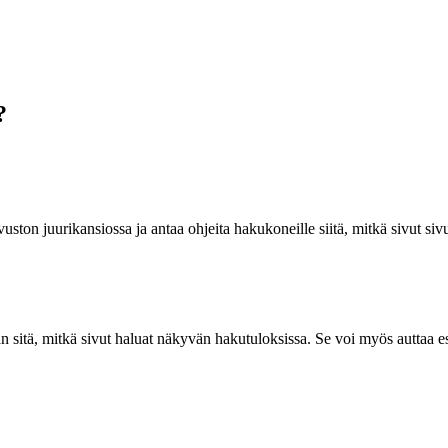
?
vuston juurikansiossa ja antaa ohjeita hakukoneille siitä, mitkä sivut siv
an sitä, mitkä sivut haluat näkyvän hakutuloksissa. Se voi myös auttaa es