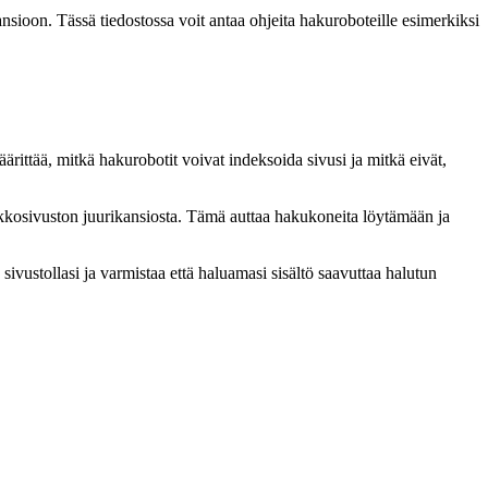
ansioon. Tässä tiedostossa voit antaa ohjeita hakuroboteille esimerkiksi
ärittää, mitkä hakurobotit voivat indeksoida sivusi ja mitkä eivät,
verkkosivuston juurikansiosta. Tämä auttaa hakukoneita löytämään ja
ivustollasi ja varmistaa että haluamasi sisältö saavuttaa halutun