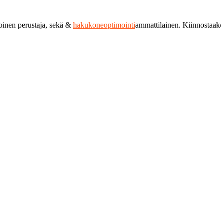
toinen perustaja, sekä &
hakukoneoptimointi
ammattilainen. Kiinnostaa