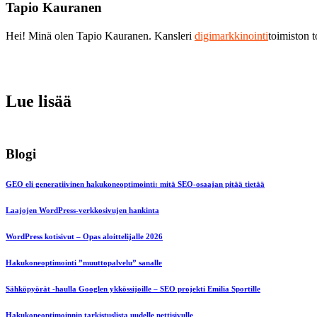
Tapio Kauranen
Hei! Minä olen Tapio Kauranen. Kansleri
digimarkkinointi
toimiston 
Lue lisää
Blogi
GEO eli generatiivinen hakukoneoptimointi: mitä SEO-osaajan pitää tietää
Laajojen WordPress-verkkosivujen hankinta
WordPress kotisivut – Opas aloittelijalle 2026
Hakukoneoptimointi ”muuttopalvelu” sanalle
Sähköpyörät -haulla Googlen ykkössijoille – SEO projekti Emilia Sportille
Hakukoneoptimoinnin tarkistuslista uudelle nettisivulle