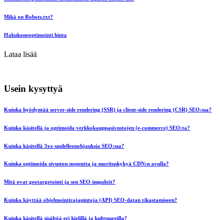
Mikä on Robots.txt?
Hakukoneoptimointi hinta
Lataa lisää
Usein kysyttyä
Kuinka hyödyntää server-side rendering (SSR) ja client-side rendering (CSR) SEO:ssa?
Kuinka käsitellä ja optimoida verkkokauppasivustojen (e-commerce) SEO:ta?
Kuinka käsitellä 3xx-uudelleenohjauksia SEO:ssa?
Kuinka optimoida sivuston nopeutta ja suorituskykyä CDN:n avulla?
Mitä ovat geotargetointi ja sen SEO-impaktit?
Kuinka käyttää ohjelmointirajapintoja (API) SEO-datan rikastamiseen?
Kuinka käsitellä sisältöä eri kielillä ja kulttuureilla?