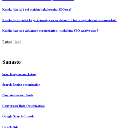
Kuinka käyttää eri maiden hakukoneita SEO:ssa?
Kuinka hyödyntää käyttäjäanalyysiä ja dataa SEO-strategioiden parantamiseksi?
Kuinka käyttää advanced segmentation -työkaluja SEO-analyysissa?
Lataa lisää
Sanasto
Search engine marketing
Search Engine optimization
Bing Webmaster Tools
Conversion Rate Optimization
Google Search Console
Google Ads