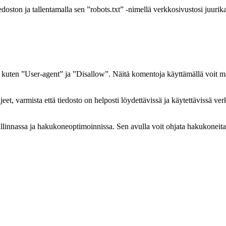
iedoston ja tallentamalla sen ”robots.txt” -nimellä verkkosivustosi juurik
ja kuten ”User-agent” ja ”Disallow”. Näitä komentoja käyttämällä voit mä
jeet, varmista että tiedosto on helposti löydettävissä ja käytettävissä 
linnassa ja hakukoneoptimoinnissa. Sen avulla voit ohjata hakukoneita s