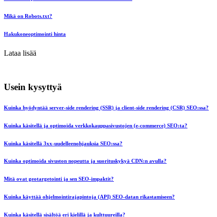
Mikä on Robots.txt?
Hakukoneoptimointi hinta
Lataa lisää
Usein kysyttyä
Kuinka hyödyntää server-side rendering (SSR) ja client-side rendering (CSR) SEO:ssa?
Kuinka käsitellä ja optimoida verkkokauppasivustojen (e-commerce) SEO:ta?
Kuinka käsitellä 3xx-uudelleenohjauksia SEO:ssa?
Kuinka optimoida sivuston nopeutta ja suorituskykyä CDN:n avulla?
Mitä ovat geotargetointi ja sen SEO-impaktit?
Kuinka käyttää ohjelmointirajapintoja (API) SEO-datan rikastamiseen?
Kuinka käsitellä sisältöä eri kielillä ja kulttuureilla?