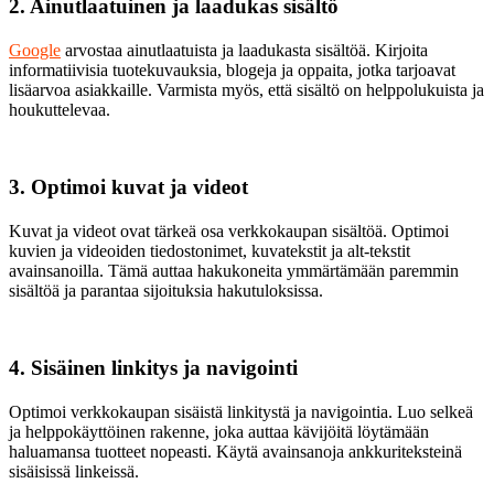
2. Ainutlaatuinen ja laadukas sisältö
Google
arvostaa ainutlaatuista ja laadukasta sisältöä. Kirjoita
informatiivisia tuotekuvauksia, blogeja ja oppaita, jotka tarjoavat
lisäarvoa asiakkaille. Varmista myös, että sisältö on helppolukuista ja
houkuttelevaa.
3. Optimoi kuvat ja videot
Kuvat ja videot ovat tärkeä osa verkkokaupan sisältöä. Optimoi
kuvien ja videoiden tiedostonimet, kuvatekstit ja alt-tekstit
avainsanoilla. Tämä auttaa hakukoneita ymmärtämään paremmin
sisältöä ja parantaa sijoituksia hakutuloksissa.
4. Sisäinen linkitys ja navigointi
Optimoi verkkokaupan sisäistä linkitystä ja navigointia. Luo selkeä
ja helppokäyttöinen rakenne, joka auttaa kävijöitä löytämään
haluamansa tuotteet nopeasti. Käytä avainsanoja ankkuriteksteinä
sisäisissä linkeissä.