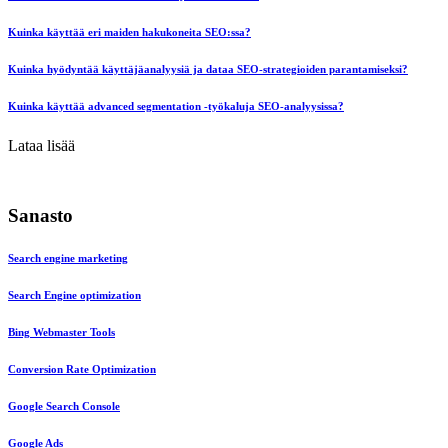
Kuinka käyttää eri maiden hakukoneita SEO:ssa?
Kuinka hyödyntää käyttäjäanalyysiä ja dataa SEO-strategioiden parantamiseksi?
Kuinka käyttää advanced segmentation -työkaluja SEO-analyysissa?
Lataa lisää
Sanasto
Search engine marketing
Search Engine optimization
Bing Webmaster Tools
Conversion Rate Optimization
Google Search Console
Google Ads