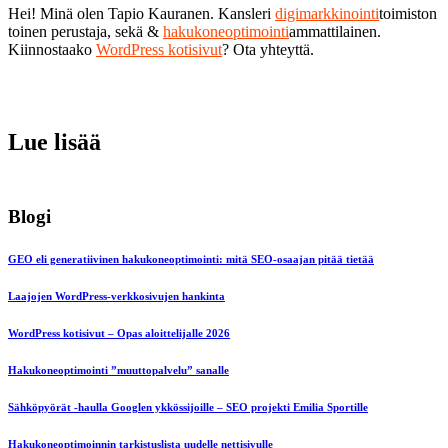
Hei! Minä olen Tapio Kauranen. Kansleri
digimarkkinointi
toimiston
toinen perustaja, sekä &
hakukoneoptimointi
ammattilainen.
Kiinnostaako
WordPress kotisivut
? Ota yhteyttä.
Lue lisää
Blogi
GEO eli generatiivinen hakukoneoptimointi: mitä SEO-osaajan pitää tietää
Laajojen WordPress-verkkosivujen hankinta
WordPress kotisivut – Opas aloittelijalle 2026
Hakukoneoptimointi ”muuttopalvelu” sanalle
Sähköpyörät -haulla Googlen ykkössijoille – SEO projekti Emilia Sportille
Hakukoneoptimoinnin tarkistuslista uudelle nettisivulle