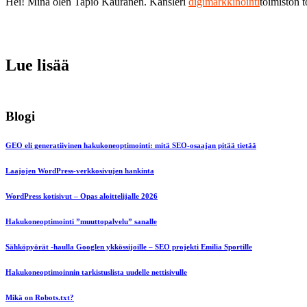
Hei! Minä olen Tapio Kauranen. Kansleri
digimarkkinointi
toimiston 
Lue lisää
Blogi
GEO eli generatiivinen hakukoneoptimointi: mitä SEO-osaajan pitää tietää
Laajojen WordPress-verkkosivujen hankinta
WordPress kotisivut – Opas aloittelijalle 2026
Hakukoneoptimointi ”muuttopalvelu” sanalle
Sähköpyörät -haulla Googlen ykkössijoille – SEO projekti Emilia Sportille
Hakukoneoptimoinnin tarkistuslista uudelle nettisivulle
Mikä on Robots.txt?