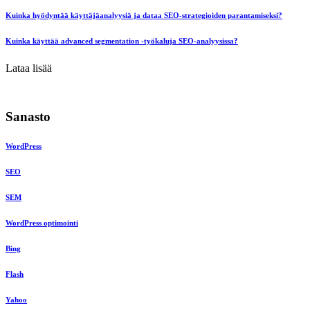
Kuinka hyödyntää käyttäjäanalyysiä ja dataa SEO-strategioiden parantamiseksi?
Kuinka käyttää advanced segmentation -työkaluja SEO-analyysissa?
Lataa lisää
Sanasto
WordPress
SEO
SEM
WordPress optimointi
Bing
Flash
Yahoo