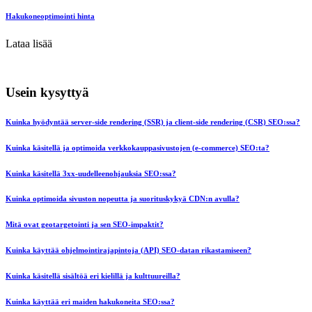
Hakukoneoptimointi hinta
Lataa lisää
Usein kysyttyä
Kuinka hyödyntää server-side rendering (SSR) ja client-side rendering (CSR) SEO:ssa?
Kuinka käsitellä ja optimoida verkkokauppasivustojen (e-commerce) SEO:ta?
Kuinka käsitellä 3xx-uudelleenohjauksia SEO:ssa?
Kuinka optimoida sivuston nopeutta ja suorituskykyä CDN:n avulla?
Mitä ovat geotargetointi ja sen SEO-impaktit?
Kuinka käyttää ohjelmointirajapintoja (API) SEO-datan rikastamiseen?
Kuinka käsitellä sisältöä eri kielillä ja kulttuureilla?
Kuinka käyttää eri maiden hakukoneita SEO:ssa?