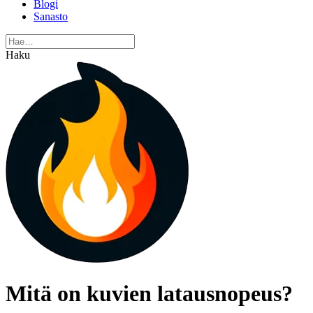
Blogi
Sanasto
Haku
Mitä on kuvien latausnopeus?