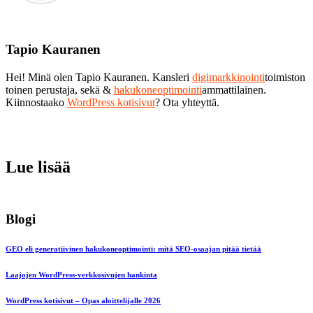
Tapio Kauranen
Hei! Minä olen Tapio Kauranen. Kansleri
digimarkkinointi
toimiston
toinen perustaja, sekä &
hakukoneoptimointi
ammattilainen.
Kiinnostaako
WordPress kotisivut
? Ota yhteyttä.
Lue lisää
Blogi
GEO eli generatiivinen hakukoneoptimointi: mitä SEO-osaajan pitää tietää
Laajojen WordPress-verkkosivujen hankinta
WordPress kotisivut – Opas aloittelijalle 2026