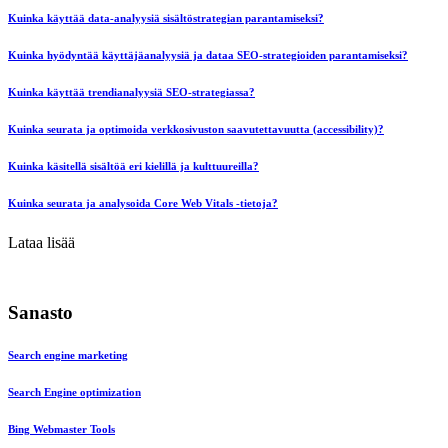
Kuinka käyttää data-analyysiä sisältöstrategian parantamiseksi?
Kuinka hyödyntää käyttäjäanalyysiä ja dataa SEO-strategioiden parantamiseksi?
Kuinka käyttää trendianalyysiä SEO-strategiassa?
Kuinka seurata ja optimoida verkkosivuston saavutettavuutta (accessibility)?
Kuinka käsitellä sisältöä eri kielillä ja kulttuureilla?
Kuinka seurata ja analysoida Core Web Vitals -tietoja?
Lataa lisää
Sanasto
Search engine marketing
Search Engine optimization
Bing Webmaster Tools