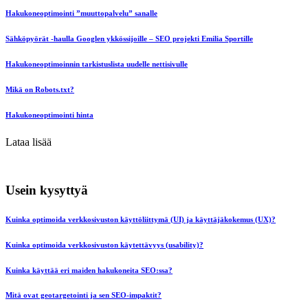
Hakukoneoptimointi ”muuttopalvelu” sanalle
Sähköpyörät -haulla Googlen ykkössijoille – SEO projekti Emilia Sportille
Hakukoneoptimoinnin tarkistuslista uudelle nettisivulle
Mikä on Robots.txt?
Hakukoneoptimointi hinta
Lataa lisää
Usein kysyttyä
Kuinka optimoida verkkosivuston käyttöliittymä (UI) ja käyttäjäkokemus (UX)?
Kuinka optimoida verkkosivuston käytettävyys (usability)?
Kuinka käyttää eri maiden hakukoneita SEO:ssa?
Mitä ovat geotargetointi ja sen SEO-impaktit?