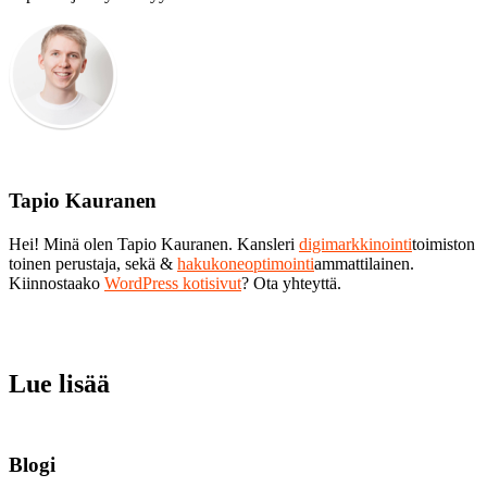
Tapio Kauranen
Hei! Minä olen Tapio Kauranen. Kansleri
digimarkkinointi
toimiston
toinen perustaja, sekä &
hakukoneoptimointi
ammattilainen.
Kiinnostaako
WordPress kotisivut
? Ota yhteyttä.
Lue lisää
Blogi