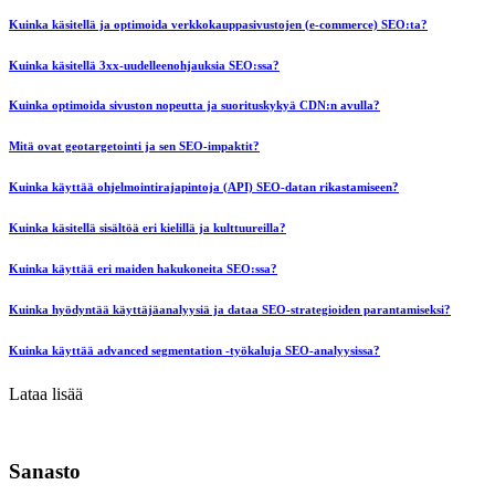
Kuinka käsitellä ja optimoida verkkokauppasivustojen (e-commerce) SEO:ta?
Kuinka käsitellä 3xx-uudelleenohjauksia SEO:ssa?
Kuinka optimoida sivuston nopeutta ja suorituskykyä CDN:n avulla?
Mitä ovat geotargetointi ja sen SEO-impaktit?
Kuinka käyttää ohjelmointirajapintoja (API) SEO-datan rikastamiseen?
Kuinka käsitellä sisältöä eri kielillä ja kulttuureilla?
Kuinka käyttää eri maiden hakukoneita SEO:ssa?
Kuinka hyödyntää käyttäjäanalyysiä ja dataa SEO-strategioiden parantamiseksi?
Kuinka käyttää advanced segmentation -työkaluja SEO-analyysissa?
Lataa lisää
Sanasto