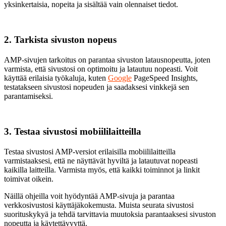
yksinkertaisia, nopeita ja sisältää vain olennaiset tiedot.
2. Tarkista sivuston nopeus
AMP-sivujen tarkoitus on parantaa sivuston latausnopeutta, joten
varmista, että sivustosi on optimoitu ja latautuu nopeasti. Voit
käyttää erilaisia työkaluja, kuten
Google
PageSpeed Insights,
testatakseen sivustosi nopeuden ja saadaksesi vinkkejä sen
parantamiseksi.
3. Testaa sivustosi mobiililaitteilla
Testaa sivustosi AMP-versiot erilaisilla mobiililaitteilla
varmistaaksesi, että ne näyttävät hyviltä ja latautuvat nopeasti
kaikilla laitteilla. Varmista myös, että kaikki toiminnot ja linkit
toimivat oikein.
Näillä ohjeilla voit hyödyntää AMP-sivuja ja parantaa
verkkosivustosi käyttäjäkokemusta. Muista seurata sivustosi
suorituskykyä ja tehdä tarvittavia muutoksia parantaaksesi sivuston
nopeutta ja käytettävyyttä.