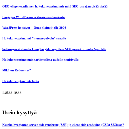
GEO eli generatiivinen hakukoneoptimointi: mitä SEO-osaajan pitää tietää
Laajojen WordPress-verkkosivujen hankinta
WordPress kotisivut – Opas aloittelijalle 2026
Hakukoneoptimointi ”muuttopalvelu” sanalle
Sähköpyörät -haulla Googlen ykkössijoille – SEO projekti Emilia Sportille
Hakukoneoptimoinnin tarkistuslista uudelle nettisivulle
Mikä on Robots.txt?
Hakukoneoptimointi hinta
Lataa lisää
Usein kysyttyä
Kuinka hyödyntää server-side rendering (SSR) ja client-side rendering (CSR) SEO:ssa?