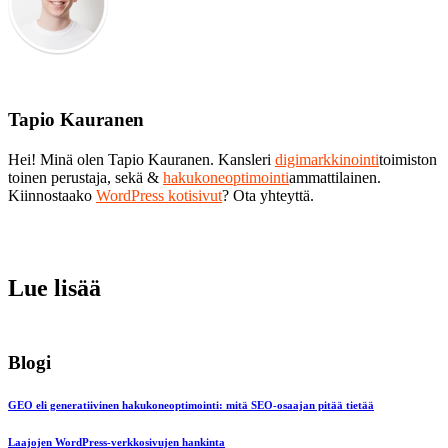
Tapio Kauranen
Hei! Minä olen Tapio Kauranen. Kansleri
digimarkkinointi
toimiston
toinen perustaja, sekä &
hakukoneoptimointi
ammattilainen.
Kiinnostaako
WordPress kotisivut
? Ota yhteyttä.
Lue lisää
Blogi
GEO eli generatiivinen hakukoneoptimointi: mitä SEO-osaajan pitää tietää
Laajojen WordPress-verkkosivujen hankinta