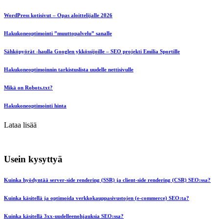
WordPress kotisivut – Opas aloittelijalle 2026
Hakukoneoptimointi ”muuttopalvelu” sanalle
Sähköpyörät -haulla Googlen ykkössijoille – SEO projekti Emilia Sportille
Hakukoneoptimoinnin tarkistuslista uudelle nettisivulle
Mikä on Robots.txt?
Hakukoneoptimointi hinta
Lataa lisää
Usein kysyttyä
Kuinka hyödyntää server-side rendering (SSR) ja client-side rendering (CSR) SEO:ssa?
Kuinka käsitellä ja optimoida verkkokauppasivustojen (e-commerce) SEO:ta?
Kuinka käsitellä 3xx-uudelleenohjauksia SEO:ssa?