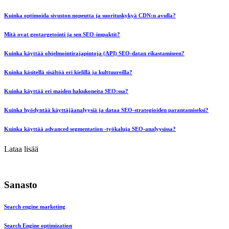
Kuinka optimoida sivuston nopeutta ja suorituskykyä CDN:n avulla?
Mitä ovat geotargetointi ja sen SEO-impaktit?
Kuinka käyttää ohjelmointirajapintoja (API) SEO-datan rikastamiseen?
Kuinka käsitellä sisältöä eri kielillä ja kulttuureilla?
Kuinka käyttää eri maiden hakukoneita SEO:ssa?
Kuinka hyödyntää käyttäjäanalyysiä ja dataa SEO-strategioiden parantamiseksi?
Kuinka käyttää advanced segmentation -työkaluja SEO-analyysissa?
Lataa lisää
Sanasto
Search engine marketing
Search Engine optimization