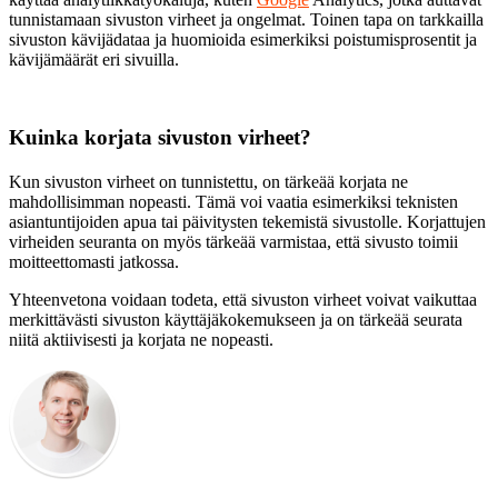
tunnistamaan sivuston virheet ja ongelmat. Toinen tapa on tarkkailla
sivuston kävijädataa ja huomioida esimerkiksi poistumisprosentit ja
kävijämäärät eri sivuilla.
Kuinka korjata sivuston virheet?
Kun sivuston virheet on tunnistettu, on tärkeää korjata ne
mahdollisimman nopeasti. Tämä voi vaatia esimerkiksi teknisten
asiantuntijoiden apua tai päivitysten tekemistä sivustolle. Korjattujen
virheiden seuranta on myös tärkeää varmistaa, että sivusto toimii
moitteettomasti jatkossa.
Yhteenvetona voidaan todeta, että sivuston virheet voivat vaikuttaa
merkittävästi sivuston käyttäjäkokemukseen ja on tärkeää seurata
niitä aktiivisesti ja korjata ne nopeasti.