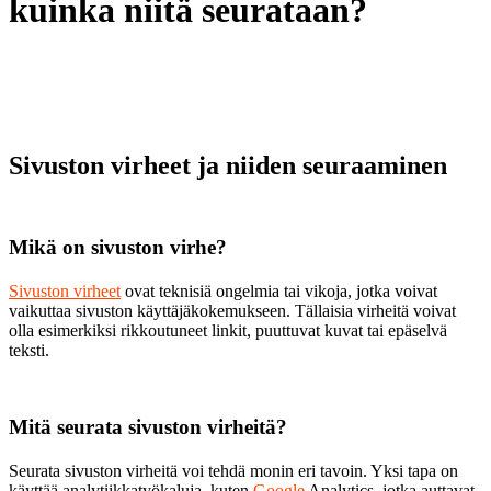
kuinka niitä seurataan?
Sivuston virheet ja niiden seuraaminen
Mikä on sivuston virhe?
Sivuston virheet
ovat teknisiä ongelmia tai vikoja, jotka voivat
vaikuttaa sivuston käyttäjäkokemukseen. Tällaisia virheitä voivat
olla esimerkiksi rikkoutuneet linkit, puuttuvat kuvat tai epäselvä
teksti.
Mitä seurata sivuston virheitä?
Seurata sivuston virheitä voi tehdä monin eri tavoin. Yksi tapa on
käyttää analytiikkatyökaluja, kuten
Google
Analytics, jotka auttavat