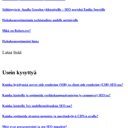
Sähköpyörät -haulla Googlen ykkössijoille – SEO projekti Emilia Sportille
Hakukoneoptimoinnin tarkistuslista uudelle nettisivulle
Mikä on Robots.txt?
Hakukoneoptimointi hinta
Lataa lisää
Usein kysyttyä
Kuinka hyödyntää server-side rendering (SSR) ja client-side rendering (CSR) SEO:ssa?
Kuinka käsitellä ja optimoida verkkokauppasivustojen (e-commerce) SEO:ta?
Kuinka käsitellä 3xx-uudelleenohjauksia SEO:ssa?
Kuinka optimoida sivuston nopeutta ja suorituskykyä CDN:n avulla?
Mitä ovat geotargetointi ja sen SEO-impaktit?