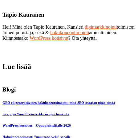
Tapio Kauranen
Hei! Minä olen Tapio Kauranen. Kansleri
digimarkkinointi
toimiston
toinen perustaja, sekä &
hakukoneoptimointi
ammattilainen.
Kiinnostaako
WordPress kotisivut
? Ota yhteyttä.
Lue lisää
Blogi
GEO eli generatiivinen hakukoneoptimointi: mitä SEO-osaajan pitää tietää
Laajojen WordPress-verkkosivujen hankinta
WordPress kotisivut – Opas aloittelijalle 2026
Hakukoneoptimointi ”muuttopalvelu” sanalle