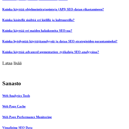
Kuinka käyttää ohjelmointirajapintoja (API) SEO-datan rikastamiseen?
Kuinka käsitellä sisältöä eri kielillä ja kulttuureilla?
Kuinka käyttää eri maiden hakukoneita SEO:ssa?
Kuinka hyödyntää käyttäjäanalyysiä ja dataa SEO-strategioiden parantamiseksi?
Kuinka käyttää advanced segmentation -työkaluja SEO-analyysissa?
Lataa lisää
Sanasto
Web Analytics Tools
Web Page Cache
Web Page Performance Monitoring
Visualizing SEO Data