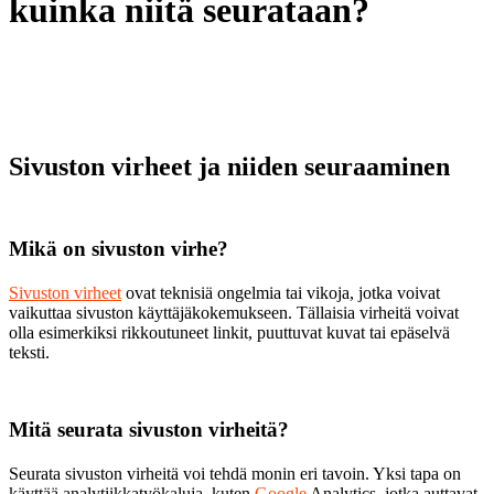
kuinka niitä seurataan?
Sivuston virheet ja niiden seuraaminen
Mikä on sivuston virhe?
Sivuston virheet
ovat teknisiä ongelmia tai vikoja, jotka voivat
vaikuttaa sivuston käyttäjäkokemukseen. Tällaisia virheitä voivat
olla esimerkiksi rikkoutuneet linkit, puuttuvat kuvat tai epäselvä
teksti.
Mitä seurata sivuston virheitä?
Seurata sivuston virheitä voi tehdä monin eri tavoin. Yksi tapa on
käyttää analytiikkatyökaluja, kuten
Google
Analytics, jotka auttavat