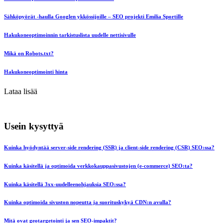
Sähköpyörät -haulla Googlen ykkössijoille – SEO projekti Emilia Sportille
Hakukoneoptimoinnin tarkistuslista uudelle nettisivulle
Mikä on Robots.txt?
Hakukoneoptimointi hinta
Lataa lisää
Usein kysyttyä
Kuinka hyödyntää server-side rendering (SSR) ja client-side rendering (CSR) SEO:ssa?
Kuinka käsitellä ja optimoida verkkokauppasivustojen (e-commerce) SEO:ta?
Kuinka käsitellä 3xx-uudelleenohjauksia SEO:ssa?
Kuinka optimoida sivuston nopeutta ja suorituskykyä CDN:n avulla?
Mitä ovat geotargetointi ja sen SEO-impaktit?