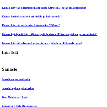
Kuinka käyttää ohjelmointirajapintoja (API) SEO-datan rikastamiseen?
Kuinka käsitellä sisältöä eri kielillä ja kulttuureilla?
Kuinka käyttää eri maiden hakukoneita SEO:ssa?
Kuinka hyödyntää käyttäjäanalyysiä ja dataa SEO-strategioiden parantamiseksi?
Kuinka käyttää advanced segmentation -työkaluja SEO-analyysissa?
Lataa lisää
Sanasto
Search engine marketing
Search Engine optimization
Bing Webmaster Tools
Conversion Rate Optimization