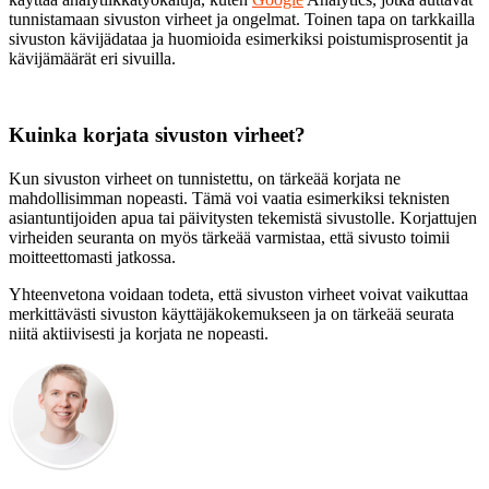
tunnistamaan sivuston virheet ja ongelmat. Toinen tapa on tarkkailla
sivuston kävijädataa ja huomioida esimerkiksi poistumisprosentit ja
kävijämäärät eri sivuilla.
Kuinka korjata sivuston virheet?
Kun sivuston virheet on tunnistettu, on tärkeää korjata ne
mahdollisimman nopeasti. Tämä voi vaatia esimerkiksi teknisten
asiantuntijoiden apua tai päivitysten tekemistä sivustolle. Korjattujen
virheiden seuranta on myös tärkeää varmistaa, että sivusto toimii
moitteettomasti jatkossa.
Yhteenvetona voidaan todeta, että sivuston virheet voivat vaikuttaa
merkittävästi sivuston käyttäjäkokemukseen ja on tärkeää seurata
niitä aktiivisesti ja korjata ne nopeasti.