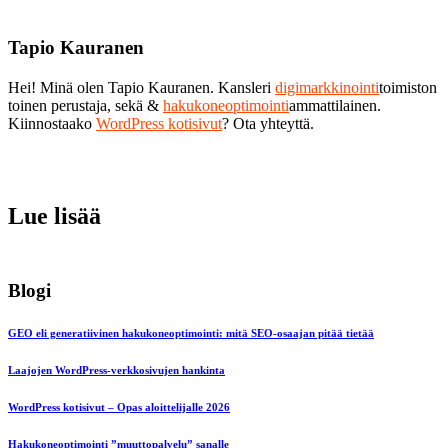
Tapio Kauranen
Hei! Minä olen Tapio Kauranen. Kansleri
digimarkkinointi
toimiston
toinen perustaja, sekä &
hakukoneoptimointi
ammattilainen.
Kiinnostaako
WordPress kotisivut
? Ota yhteyttä.
Lue lisää
Blogi
GEO eli generatiivinen hakukoneoptimointi: mitä SEO-osaajan pitää tietää
Laajojen WordPress-verkkosivujen hankinta
WordPress kotisivut – Opas aloittelijalle 2026
Hakukoneoptimointi ”muuttopalvelu” sanalle