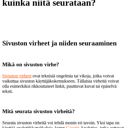
kuinka niitä seurataan?
Sivuston virheet ja niiden seuraaminen
Mikä on sivuston virhe?
Sivuston virheet
ovat teknisiä ongelmia tai vikoja, jotka voivat
vaikuttaa sivuston käyttäjäkokemukseen. Tällaisia virheitä voivat
olla esimerkiksi rikkoutuneet linkit, puuttuvat kuvat tai epäselvä
teksti.
Mitä seurata sivuston virheitä?
Seurata sivuston virheitä voi tehdä monin eri tavoin. Yksi tapa on
käyttää analytiikkatyökaluja, kuten
Google
Analytics, jotka auttavat