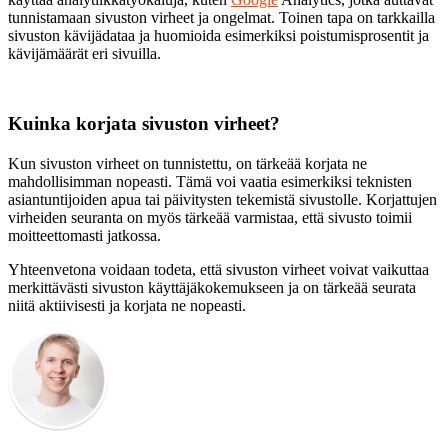
tunnistamaan sivuston virheet ja ongelmat. Toinen tapa on tarkkailla
sivuston kävijädataa ja huomioida esimerkiksi poistumisprosentit ja
kävijämäärät eri sivuilla.
Kuinka korjata sivuston virheet?
Kun sivuston virheet on tunnistettu, on tärkeää korjata ne
mahdollisimman nopeasti. Tämä voi vaatia esimerkiksi teknisten
asiantuntijoiden apua tai päivitysten tekemistä sivustolle. Korjattujen
virheiden seuranta on myös tärkeää varmistaa, että sivusto toimii
moitteettomasti jatkossa.
Yhteenvetona voidaan todeta, että sivuston virheet voivat vaikuttaa
merkittävästi sivuston käyttäjäkokemukseen ja on tärkeää seurata
niitä aktiivisesti ja korjata ne nopeasti.