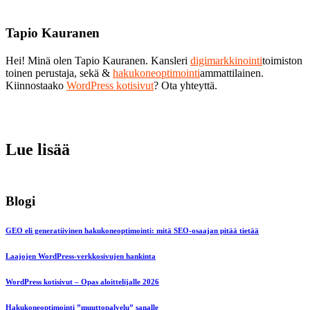
Tapio Kauranen
Hei! Minä olen Tapio Kauranen. Kansleri
digimarkkinointi
toimiston
toinen perustaja, sekä &
hakukoneoptimointi
ammattilainen.
Kiinnostaako
WordPress kotisivut
? Ota yhteyttä.
Lue lisää
Blogi
GEO eli generatiivinen hakukoneoptimointi: mitä SEO-osaajan pitää tietää
Laajojen WordPress-verkkosivujen hankinta
WordPress kotisivut – Opas aloittelijalle 2026
Hakukoneoptimointi ”muuttopalvelu” sanalle