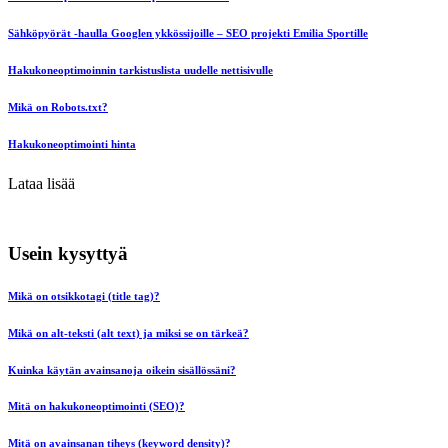
Sähköpyörät -haulla Googlen ykkössijoille – SEO projekti Emilia Sportille
Hakukoneoptimoinnin tarkistuslista uudelle nettisivulle
Mikä on Robots.txt?
Hakukoneoptimointi hinta
Lataa lisää
Usein kysyttyä
Mikä on otsikkotagi (title tag)?
Mikä on alt-teksti (alt text) ja miksi se on tärkeä?
Kuinka käytän avainsanoja oikein sisällössäni?
Mitä on hakukoneoptimointi (SEO)?
Mitä on avainsanan tiheys (keyword density)?