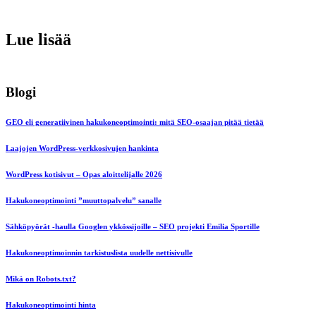
Lue lisää
Blogi
GEO eli generatiivinen hakukoneoptimointi: mitä SEO-osaajan pitää tietää
Laajojen WordPress-verkkosivujen hankinta
WordPress kotisivut – Opas aloittelijalle 2026
Hakukoneoptimointi ”muuttopalvelu” sanalle
Sähköpyörät -haulla Googlen ykkössijoille – SEO projekti Emilia Sportille
Hakukoneoptimoinnin tarkistuslista uudelle nettisivulle
Mikä on Robots.txt?
Hakukoneoptimointi hinta