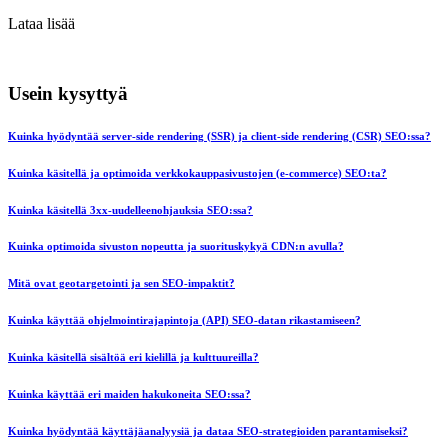
Lataa lisää
Usein kysyttyä
Kuinka hyödyntää server-side rendering (SSR) ja client-side rendering (CSR) SEO:ssa?
Kuinka käsitellä ja optimoida verkkokauppasivustojen (e-commerce) SEO:ta?
Kuinka käsitellä 3xx-uudelleenohjauksia SEO:ssa?
Kuinka optimoida sivuston nopeutta ja suorituskykyä CDN:n avulla?
Mitä ovat geotargetointi ja sen SEO-impaktit?
Kuinka käyttää ohjelmointirajapintoja (API) SEO-datan rikastamiseen?
Kuinka käsitellä sisältöä eri kielillä ja kulttuureilla?
Kuinka käyttää eri maiden hakukoneita SEO:ssa?
Kuinka hyödyntää käyttäjäanalyysiä ja dataa SEO-strategioiden parantamiseksi?