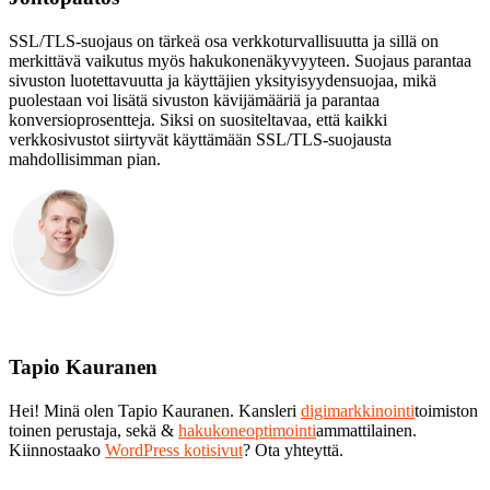
SSL/TLS-suojaus on tärkeä osa verkkoturvallisuutta ja sillä on
merkittävä vaikutus myös hakukonenäkyvyyteen. Suojaus parantaa
sivuston luotettavuutta ja käyttäjien yksityisyydensuojaa, mikä
puolestaan voi lisätä sivuston kävijämääriä ja parantaa
konversioprosentteja. Siksi on suositeltavaa, että kaikki
verkkosivustot siirtyvät käyttämään SSL/TLS-suojausta
mahdollisimman pian.
Tapio Kauranen
Hei! Minä olen Tapio Kauranen. Kansleri
digimarkkinointi
toimiston
toinen perustaja, sekä &
hakukoneoptimointi
ammattilainen.
Kiinnostaako
WordPress kotisivut
? Ota yhteyttä.