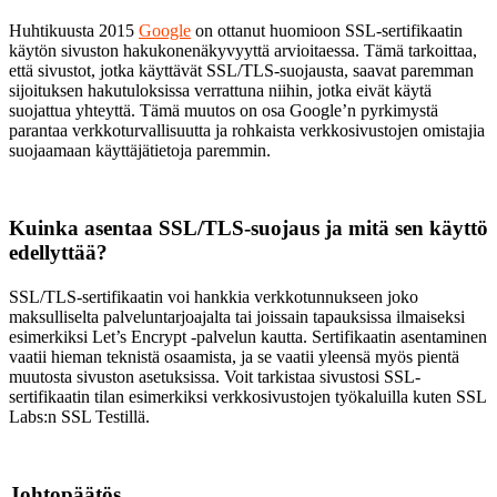
Huhtikuusta 2015
Google
on ottanut huomioon SSL-sertifikaatin
käytön sivuston hakukonenäkyvyyttä arvioitaessa. Tämä tarkoittaa,
että sivustot, jotka käyttävät SSL/TLS-suojausta, saavat paremman
sijoituksen hakutuloksissa verrattuna niihin, jotka eivät käytä
suojattua yhteyttä. Tämä muutos on osa Google’n pyrkimystä
parantaa verkkoturvallisuutta ja rohkaista verkkosivustojen omistajia
suojaamaan käyttäjätietoja paremmin.
Kuinka asentaa SSL/TLS-suojaus ja mitä sen käyttö
edellyttää?
SSL/TLS-sertifikaatin voi hankkia verkkotunnukseen joko
maksulliselta palveluntarjoajalta tai joissain tapauksissa ilmaiseksi
esimerkiksi Let’s Encrypt -palvelun kautta. Sertifikaatin asentaminen
vaatii hieman teknistä osaamista, ja se vaatii yleensä myös pientä
muutosta sivuston asetuksissa. Voit tarkistaa sivustosi SSL-
sertifikaatin tilan esimerkiksi verkkosivustojen työkaluilla kuten SSL
Labs:n SSL Testillä.
Johtopäätös