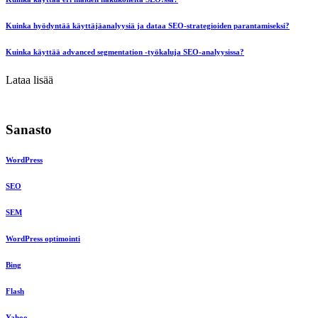
Kuinka hyödyntää käyttäjäanalyysiä ja dataa SEO-strategioiden parantamiseksi?
Kuinka käyttää advanced segmentation -työkaluja SEO-analyysissa?
Lataa lisää
Sanasto
WordPress
SEO
SEM
WordPress optimointi
Bing
Flash
Yahoo