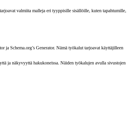
joavat valmiita malleja eri tyyppisille sisällöille, kuten tapahtumille,
r ja Schema.org’s Generator. Nämä työkalut tarjoavat käyttäjilleen
vyyttä ja näkyvyyttä hakukoneissa. Näiden työkalujen avulla sivustojen