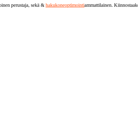
toinen perustaja, sekä &
hakukoneoptimointi
ammattilainen. Kiinnostaa