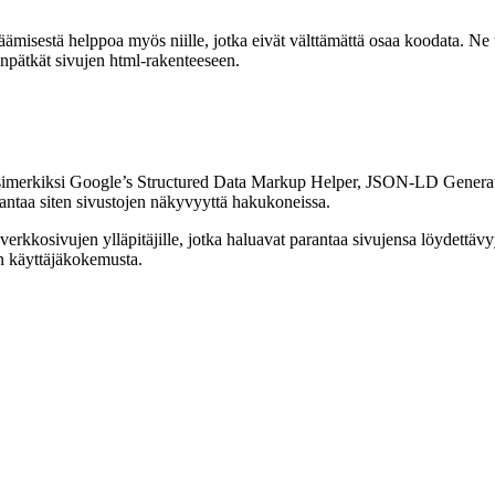
misestä helppoa myös niille, jotka eivät välttämättä osaa koodata. Ne tar
odinpätkät sivujen html-rakenteeseen.
 esimerkiksi Google’s Structured Data Markup Helper, JSON-LD Generato
arantaa siten sivustojen näkyvyyttä hakukoneissa.
verkkosivujen ylläpitäjille, jotka haluavat parantaa sivujensa löydettä
ten käyttäjäkokemusta.