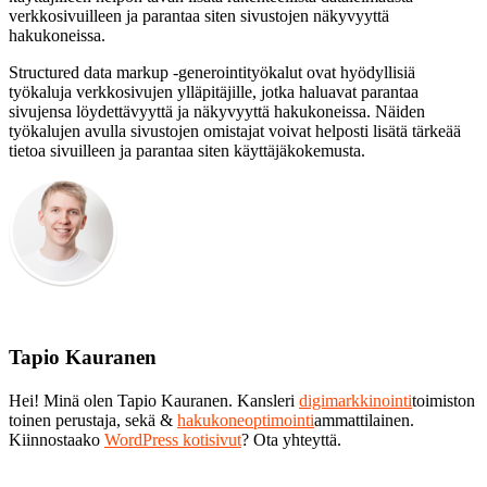
verkkosivuilleen ja parantaa siten sivustojen näkyvyyttä
hakukoneissa.
Structured data markup -generointityökalut ovat hyödyllisiä
työkaluja verkkosivujen ylläpitäjille, jotka haluavat parantaa
sivujensa löydettävyyttä ja näkyvyyttä hakukoneissa. Näiden
työkalujen avulla sivustojen omistajat voivat helposti lisätä tärkeää
tietoa sivuilleen ja parantaa siten käyttäjäkokemusta.
Tapio Kauranen
Hei! Minä olen Tapio Kauranen. Kansleri
digimarkkinointi
toimiston
toinen perustaja, sekä &
hakukoneoptimointi
ammattilainen.
Kiinnostaako
WordPress kotisivut
? Ota yhteyttä.