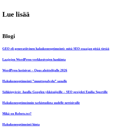
Lue lisää
Blogi
GEO eli generatiivinen hakukoneoptimointi: mitä SEO-osaajan pitää tietää
Laajojen WordPress-verkkosivujen hankinta
WordPress kotisivut – Opas aloittelijalle 2026
Hakukoneoptimointi ”muuttopalvelu” sanalle
Sähköpyörät -haulla Googlen ykkössijoille – SEO projekti Emilia Sportille
Hakukoneoptimoinnin tarkistuslista uudelle nettisivulle
Mikä on Robots.txt?
Hakukoneoptimointi hinta