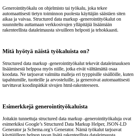
Generointityökalu on ohjelmisto tai työkalu, joka tekee
automaattisesti tietyn toiminnon puolesta käyttäjän säästäen siten
aikaa ja vaivaa. Structured data markup -generointityökalut on
suunniteltu auttamaan verkkosivujen ylläpitäjiä lisäämään
rakenteellista dataleimausta sivuilleen helposti ja tehokkaasti.
Mitä hyötyä näistä työkaluista on?
Structured data markup -generointityökalut tekevät dataleimauksen
lisäämisestä helppoa myös niille, jotka eivät välttämättä osaa
koodata. Ne tarjoavat valmiita malleja eri tyyppisille sisällöille, kuten
tapahtumille, tuotteille ja arvosteluille, ja generoivat automaattisesti
tarvittavat koodinpätkät sivujen html-rakenteeseen.
Esimerkkejä generointityökaluista
Joitakin tunnettuja structured data markup -generointityökaluja ovat
esimerkiksi Google’s Structured Data Markup Helper, JSON-LD
Generator ja Schema.org’s Generator. Nämä työkalut tarjoavat
käyttäjilleen helpon tavan lisätä rakenteellista dataleimausta