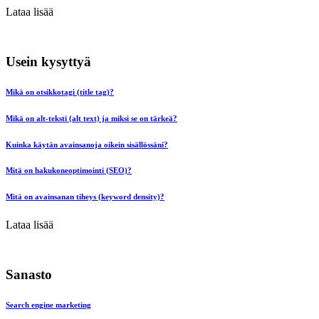
Lataa lisää
Usein kysyttyä
Mikä on otsikkotagi (title tag)?
Mikä on alt-teksti (alt text) ja miksi se on tärkeä?
Kuinka käytän avainsanoja oikein sisällössäni?
Mitä on hakukoneoptimointi (SEO)?
Mitä on avainsanan tiheys (keyword density)?
Lataa lisää
Sanasto
Search engine marketing