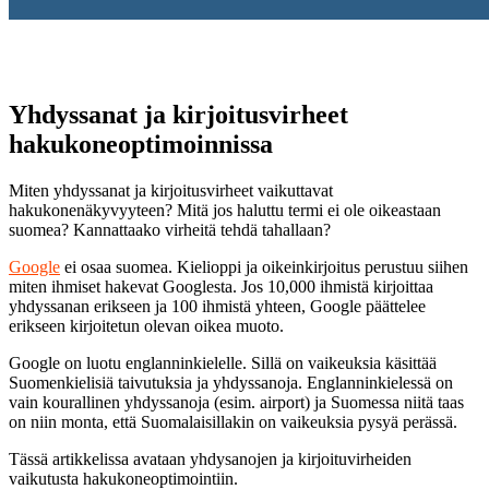
Yhdyssanat ja kirjoitusvirheet
hakukoneoptimoinnissa
Miten yhdyssanat ja kirjoitusvirheet vaikuttavat
hakukonenäkyvyyteen? Mitä jos haluttu termi ei ole oikeastaan
suomea? Kannattaako virheitä tehdä tahallaan?
Google
ei osaa suomea. Kielioppi ja oikeinkirjoitus perustuu siihen
miten ihmiset hakevat Googlesta. Jos 10,000 ihmistä kirjoittaa
yhdyssanan erikseen ja 100 ihmistä yhteen, Google päättelee
erikseen kirjoitetun olevan oikea muoto.
Google on luotu englanninkielelle. Sillä on vaikeuksia käsittää
Suomenkielisiä taivutuksia ja yhdyssanoja. Englanninkielessä on
vain kourallinen yhdyssanoja (esim. airport) ja Suomessa niitä taas
on niin monta, että Suomalaisillakin on vaikeuksia pysyä perässä.
Tässä artikkelissa avataan yhdysanojen ja kirjoituvirheiden
vaikutusta hakukoneoptimointiin.