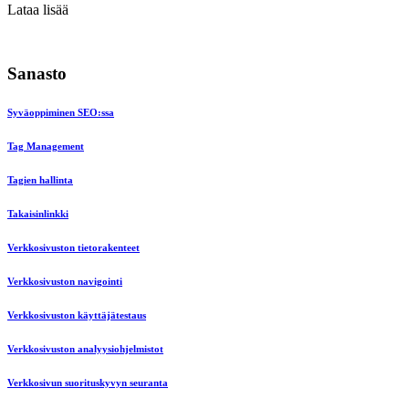
Lataa lisää
Sanasto
Syväoppiminen SEO:ssa
Tag Management
Tagien hallinta
Takaisinlinkki
Verkkosivuston tietorakenteet
Verkkosivuston navigointi
Verkkosivuston käyttäjätestaus
Verkkosivuston analyysiohjelmistot
Verkkosivun suorituskyvyn seuranta