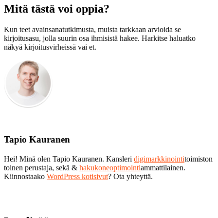
Mitä tästä voi oppia?
Kun teet avainsanatutkimusta, muista tarkkaan arvioida se
kirjoitusasu, jolla suurin osa ihmisistä hakee. Harkitse haluatko
näkyä kirjoitusvirheissä vai et.
Tapio Kauranen
Hei! Minä olen Tapio Kauranen. Kansleri
digimarkkinointi
toimiston
toinen perustaja, sekä &
hakukoneoptimointi
ammattilainen.
Kiinnostaako
WordPress kotisivut
? Ota yhteyttä.