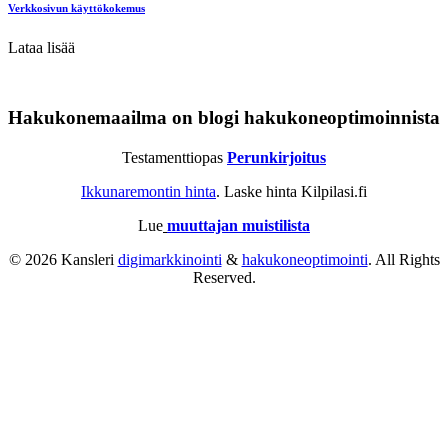
Verkkosivun käyttökokemus
Lataa lisää
Hakukonemaailma on blogi hakukoneoptimoinnista
Testamenttiopas
Perunkirjoitus
Ikkunaremontin hinta
. Laske hinta Kilpilasi.fi
Lue
muuttajan muistilista
© 2026 Kansleri
digimarkkinointi
&
hakukoneoptimointi
. All Rights
Reserved.