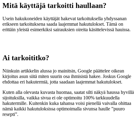
Mitä käyttäjä tarkoitti haullaan?
Usein hakukoneiden käyttäjät hakevat tarkoituksella yhdyssanan
erikseen tarkoituksena saada laajemmat hakutulokset. Tämä on
erittäin yleistä esimerkiksi sairauksien oireita käsittelevissä hauissa.
Ai tarkoititko?
Niinkuin artikkelin alussa jo mainitsin, Google päättelee oikean
kirjoitus asun siitä miten suurin osa ihmisistä hakee. Joskus Google
ehdottaa eri hakutermiä, jotta saadaan laajemmat hakutulokset.
Kuten alla olevasta kuvasta huomaa, saatat silti näkyä haussa hyvillä
sijoituksilla, vaikka sivua ei ole optimoitu 100% tarkkuudella
hakutermille. Kuitenkin kuka tahansa voisi pienellä vaivalla ohittaa
nämä kaikki hakutuloksissa optimoimalla sivunsa haulle ”puuro
resepti”.