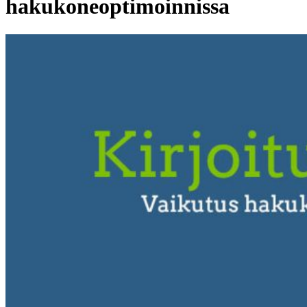
hakukoneoptimoinnissa