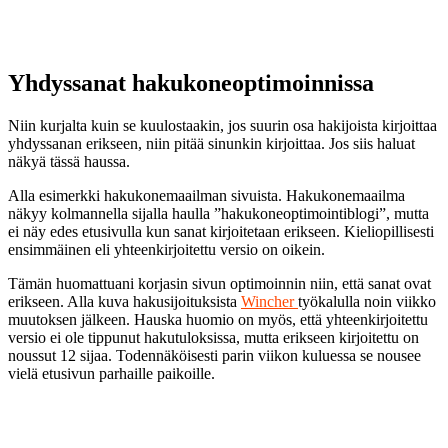
Yhdyssanat hakukoneoptimoinnissa
Niin kurjalta kuin se kuulostaakin, jos suurin osa hakijoista kirjoittaa
yhdyssanan erikseen, niin pitää sinunkin kirjoittaa. Jos siis haluat
näkyä tässä haussa.
Alla esimerkki hakukonemaailman sivuista. Hakukonemaailma
näkyy kolmannella sijalla haulla ”hakukoneoptimointiblogi”, mutta
ei näy edes etusivulla kun sanat kirjoitetaan erikseen. Kieliopillisesti
ensimmäinen eli yhteenkirjoitettu versio on oikein.
Tämän huomattuani korjasin sivun optimoinnin niin, että sanat ovat
erikseen. Alla kuva hakusijoituksista
Wincher
työkalulla noin viikko
muutoksen jälkeen. Hauska huomio on myös, että yhteenkirjoitettu
versio ei ole tippunut hakutuloksissa, mutta erikseen kirjoitettu on
noussut 12 sijaa. Todennäköisesti parin viikon kuluessa se nousee
vielä etusivun parhaille paikoille.