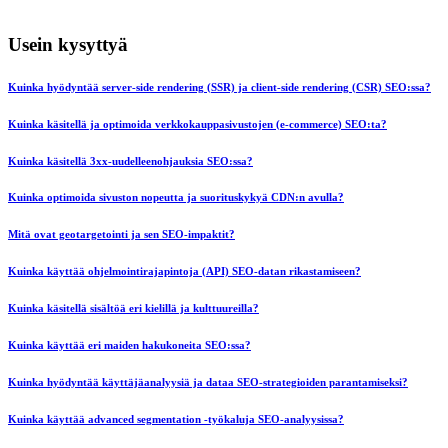
Usein kysyttyä
Kuinka hyödyntää server-side rendering (SSR) ja client-side rendering (CSR) SEO:ssa?
Kuinka käsitellä ja optimoida verkkokauppasivustojen (e-commerce) SEO:ta?
Kuinka käsitellä 3xx-uudelleenohjauksia SEO:ssa?
Kuinka optimoida sivuston nopeutta ja suorituskykyä CDN:n avulla?
Mitä ovat geotargetointi ja sen SEO-impaktit?
Kuinka käyttää ohjelmointirajapintoja (API) SEO-datan rikastamiseen?
Kuinka käsitellä sisältöä eri kielillä ja kulttuureilla?
Kuinka käyttää eri maiden hakukoneita SEO:ssa?
Kuinka hyödyntää käyttäjäanalyysiä ja dataa SEO-strategioiden parantamiseksi?
Kuinka käyttää advanced segmentation -työkaluja SEO-analyysissa?