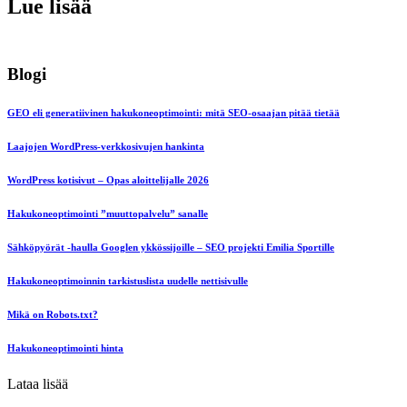
Lue lisää
Blogi
GEO eli generatiivinen hakukoneoptimointi: mitä SEO-osaajan pitää tietää
Laajojen WordPress-verkkosivujen hankinta
WordPress kotisivut – Opas aloittelijalle 2026
Hakukoneoptimointi ”muuttopalvelu” sanalle
Sähköpyörät -haulla Googlen ykkössijoille – SEO projekti Emilia Sportille
Hakukoneoptimoinnin tarkistuslista uudelle nettisivulle
Mikä on Robots.txt?
Hakukoneoptimointi hinta
Lataa lisää