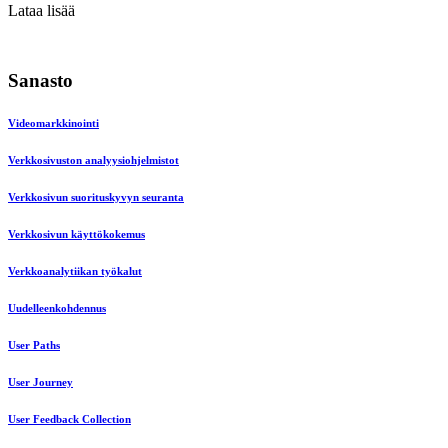
Lataa lisää
Sanasto
Videomarkkinointi
Verkkosivuston analyysiohjelmistot
Verkkosivun suorituskyvyn seuranta
Verkkosivun käyttökokemus
Verkkoanalytiikan työkalut
Uudelleenkohdennus
User Paths
User Journey
User Feedback Collection