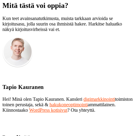
Mitä tästä voi oppia?
Kun teet avainsanatutkimusta, muista tarkkaan arvioida se
kirjoitusasu, jolla suurin osa ihmisistä hakee. Harkitse haluatko
näkyä kirjoitusvirheissä vai et.
Tapio Kauranen
Hei! Minä olen Tapio Kauranen. Kansleri
digimarkkinointi
toimiston
toinen perustaja, sekä &
hakukoneoptimointi
ammattilainen.
Kiinnostaako
WordPress kotisivut
? Ota yhteyttä.