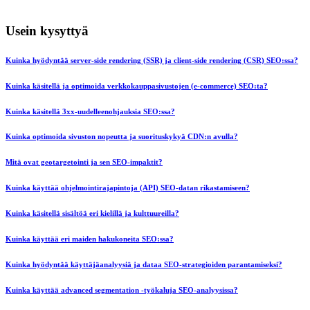
Usein kysyttyä
Kuinka hyödyntää server-side rendering (SSR) ja client-side rendering (CSR) SEO:ssa?
Kuinka käsitellä ja optimoida verkkokauppasivustojen (e-commerce) SEO:ta?
Kuinka käsitellä 3xx-uudelleenohjauksia SEO:ssa?
Kuinka optimoida sivuston nopeutta ja suorituskykyä CDN:n avulla?
Mitä ovat geotargetointi ja sen SEO-impaktit?
Kuinka käyttää ohjelmointirajapintoja (API) SEO-datan rikastamiseen?
Kuinka käsitellä sisältöä eri kielillä ja kulttuureilla?
Kuinka käyttää eri maiden hakukoneita SEO:ssa?
Kuinka hyödyntää käyttäjäanalyysiä ja dataa SEO-strategioiden parantamiseksi?
Kuinka käyttää advanced segmentation -työkaluja SEO-analyysissa?