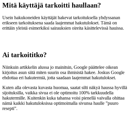
Mitä käyttäjä tarkoitti haullaan?
Usein hakukoneiden käyttäjät hakevat tarkoituksella yhdyssanan
erikseen tarkoituksena saada laajemmat hakutulokset. Tämä on
erittäin yleistä esimerkiksi sairauksien oireita käsittelevissä hauissa.
Ai tarkoititko?
Niinkuin artikkelin alussa jo mainitsin, Google päättelee oikean
kirjoitus asun siitä miten suurin osa ihmisistä hakee. Joskus Google
ehdottaa eri hakutermiä, jotta saadaan laajemmat hakutulokset.
Kuten alla olevasta kuvasta huomaa, saatat silti näkyä haussa hyvillä
sijoituksilla, vaikka sivua ei ole optimoitu 100% tarkkuudella
hakutermille. Kuitenkin kuka tahansa voisi pienellä vaivalla ohittaa
nämä kaikki hakutuloksissa optimoimalla sivunsa haulle ”puuro
resepti”.