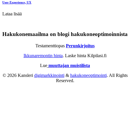
User Experience, UX
Lataa lisää
Hakukonemaailma on blogi hakukoneoptimoinnista
Testamenttiopas
Perunkirjoitus
Ikkunaremontin hinta
. Laske hinta Kilpilasi.fi
Lue
muuttajan muistilista
© 2026 Kansleri
digimarkkinointi
&
hakukoneoptimointi
. All Rights
Reserved.