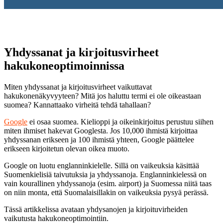
Yhdyssanat ja kirjoitusvirheet
hakukoneoptimoinnissa
Miten yhdyssanat ja kirjoitusvirheet vaikuttavat
hakukonenäkyvyyteen? Mitä jos haluttu termi ei ole oikeastaan
suomea? Kannattaako virheitä tehdä tahallaan?
Google
ei osaa suomea. Kielioppi ja oikeinkirjoitus perustuu siihen
miten ihmiset hakevat Googlesta. Jos 10,000 ihmistä kirjoittaa
yhdyssanan erikseen ja 100 ihmistä yhteen, Google päättelee
erikseen kirjoitetun olevan oikea muoto.
Google on luotu englanninkielelle. Sillä on vaikeuksia käsittää
Suomenkielisiä taivutuksia ja yhdyssanoja. Englanninkielessä on
vain kourallinen yhdyssanoja (esim. airport) ja Suomessa niitä taas
on niin monta, että Suomalaisillakin on vaikeuksia pysyä perässä.
Tässä artikkelissa avataan yhdysanojen ja kirjoituvirheiden
vaikutusta hakukoneoptimointiin.