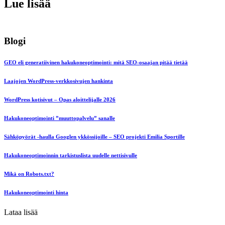
Lue lisää
Blogi
GEO eli generatiivinen hakukoneoptimointi: mitä SEO-osaajan pitää tietää
Laajojen WordPress-verkkosivujen hankinta
WordPress kotisivut – Opas aloittelijalle 2026
Hakukoneoptimointi ”muuttopalvelu” sanalle
Sähköpyörät -haulla Googlen ykkössijoille – SEO projekti Emilia Sportille
Hakukoneoptimoinnin tarkistuslista uudelle nettisivulle
Mikä on Robots.txt?
Hakukoneoptimointi hinta
Lataa lisää