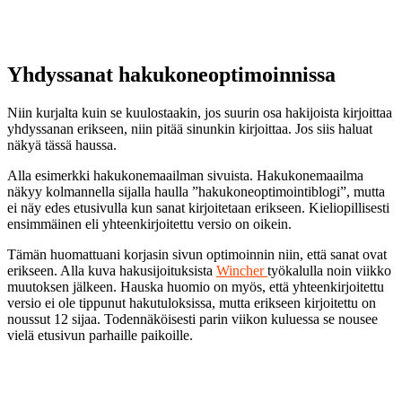
Yhdyssanat hakukoneoptimoinnissa
Niin kurjalta kuin se kuulostaakin, jos suurin osa hakijoista kirjoittaa
yhdyssanan erikseen, niin pitää sinunkin kirjoittaa. Jos siis haluat
näkyä tässä haussa.
Alla esimerkki hakukonemaailman sivuista. Hakukonemaailma
näkyy kolmannella sijalla haulla ”hakukoneoptimointiblogi”, mutta
ei näy edes etusivulla kun sanat kirjoitetaan erikseen. Kieliopillisesti
ensimmäinen eli yhteenkirjoitettu versio on oikein.
Tämän huomattuani korjasin sivun optimoinnin niin, että sanat ovat
erikseen. Alla kuva hakusijoituksista
Wincher
työkalulla noin viikko
muutoksen jälkeen. Hauska huomio on myös, että yhteenkirjoitettu
versio ei ole tippunut hakutuloksissa, mutta erikseen kirjoitettu on
noussut 12 sijaa. Todennäköisesti parin viikon kuluessa se nousee
vielä etusivun parhaille paikoille.