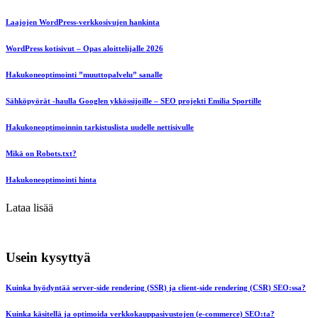
Laajojen WordPress-verkkosivujen hankinta
WordPress kotisivut – Opas aloittelijalle 2026
Hakukoneoptimointi ”muuttopalvelu” sanalle
Sähköpyörät -haulla Googlen ykkössijoille – SEO projekti Emilia Sportille
Hakukoneoptimoinnin tarkistuslista uudelle nettisivulle
Mikä on Robots.txt?
Hakukoneoptimointi hinta
Lataa lisää
Usein kysyttyä
Kuinka hyödyntää server-side rendering (SSR) ja client-side rendering (CSR) SEO:ssa?
Kuinka käsitellä ja optimoida verkkokauppasivustojen (e-commerce) SEO:ta?