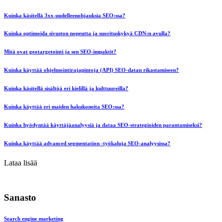
Kuinka käsitellä 3xx-uudelleenohjauksia SEO:ssa?
Kuinka optimoida sivuston nopeutta ja suorituskykyä CDN:n avulla?
Mitä ovat geotargetointi ja sen SEO-impaktit?
Kuinka käyttää ohjelmointirajapintoja (API) SEO-datan rikastamiseen?
Kuinka käsitellä sisältöä eri kielillä ja kulttuureilla?
Kuinka käyttää eri maiden hakukoneita SEO:ssa?
Kuinka hyödyntää käyttäjäanalyysiä ja dataa SEO-strategioiden parantamiseksi?
Kuinka käyttää advanced segmentation -työkaluja SEO-analyysissa?
Lataa lisää
Sanasto
Search engine marketing