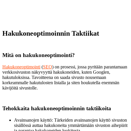
Hakukoneoptimoinnin Taktiikat
Mitä on hakukoneoptimointi?
Hakukoneoptimointi
(
SEO
) on prosessi, jossa pyritään parantamaan
verkkosivuston näkyvyyttä hakukoneiden, kuten Googlen,
hakutuloksissa. Tavoitteena on saada sivusto nousemaan
korkeammalle hakutulosten listalla ja siten houkutella enemmän
kävijöitä sivustolle.
Tehokkaita hakukoneoptimoinnin taktiikoita
Avainsanojen käyttö: Tärkeiden avainsanojen käyttö sivuston
sisällössä auttaa hakukoneita ymmärtämään sivuston aihepiirit
ja parantaa hakukoneiden luokitusta.