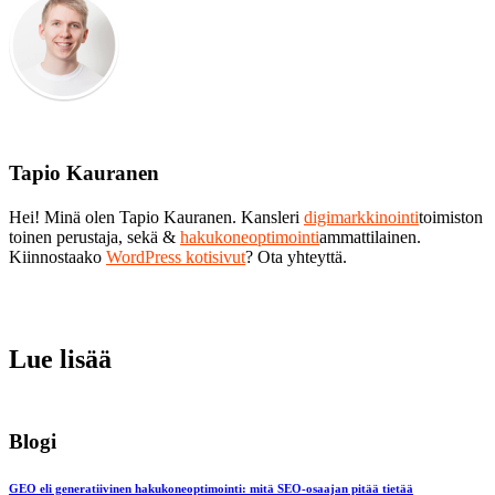
Tapio Kauranen
Hei! Minä olen Tapio Kauranen. Kansleri
digimarkkinointi
toimiston
toinen perustaja, sekä &
hakukoneoptimointi
ammattilainen.
Kiinnostaako
WordPress kotisivut
? Ota yhteyttä.
Lue lisää
Blogi
GEO eli generatiivinen hakukoneoptimointi: mitä SEO-osaajan pitää tietää