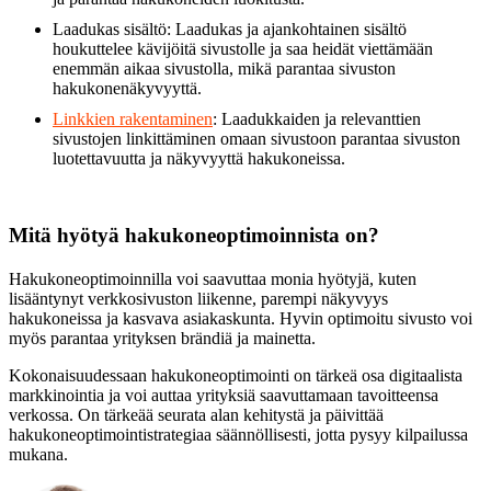
Laadukas sisältö: Laadukas ja ajankohtainen sisältö
houkuttelee kävijöitä sivustolle ja saa heidät viettämään
enemmän aikaa sivustolla, mikä parantaa sivuston
hakukonenäkyvyyttä.
Linkkien rakentaminen
: Laadukkaiden ja relevanttien
sivustojen linkittäminen omaan sivustoon parantaa sivuston
luotettavuutta ja näkyvyyttä hakukoneissa.
Mitä hyötyä hakukoneoptimoinnista on?
Hakukoneoptimoinnilla voi saavuttaa monia hyötyjä, kuten
lisääntynyt verkkosivuston liikenne, parempi näkyvyys
hakukoneissa ja kasvava asiakaskunta. Hyvin optimoitu sivusto voi
myös parantaa yrityksen brändiä ja mainetta.
Kokonaisuudessaan hakukoneoptimointi on tärkeä osa digitaalista
markkinointia ja voi auttaa yrityksiä saavuttamaan tavoitteensa
verkossa. On tärkeää seurata alan kehitystä ja päivittää
hakukoneoptimointistrategiaa säännöllisesti, jotta pysyy kilpailussa
mukana.