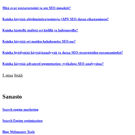
Mitä ovat geotargetointi ja sen SEO-impaktit?
Kuinka käyttää ohjelmointirajapintoja (API) SEO-datan rikastamiseen?
Kuinka käsitellä sisältöä eri kielillä ja kulttuureilla?
Kuinka käyttää eri maiden hakukoneita SEO:ssa?
Kuinka hyödyntää käyttäjäanalyysiä ja dataa SEO-strategioiden parantamiseksi?
Kuinka käyttää advanced segmentation -työkaluja SEO-analyysissa?
Lataa lisää
Sanasto
Search engine marketing
Search Engine optimization
Bing Webmaster Tools