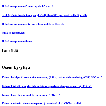
Hakukoneoptimointi ”muuttopalvelu” sanalle
Sähköpyörät -haulla Googlen ykkössijoille – SEO projekti Emilia Sportille
Hakukoneoptimoinnin tarkistuslista uudelle nettisivulle
Mikä on Robots.txt?
Hakukoneoptimointi hinta
Lataa lisää
Usein kysyttyä
Kuinka hyödyntää server-side rendering (SSR) ja client-side rendering (CSR) SEO:ssa?
Kuinka käsitellä ja optimoida verkkokauppasivustojen (e-commerce) SEO:ta?
Kuinka käsitellä 3xx-uudelleenohjauksia SEO:ssa?
Kuinka optimoida sivuston nopeutta ja suorituskykyä CDN:n avulla?