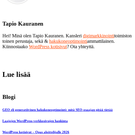
Tapio Kauranen
Hei! Minä olen Tapio Kauranen. Kansleri
digimarkkinointi
toimiston
toinen perustaja, sekä &
hakukoneoptimointi
ammattilainen.
Kiinnostaako
WordPress kotisivut
? Ota yhteyttä.
Lue lisää
Blogi
GEO eli generatiivinen hakukoneoptimointi: mitä SEO-osaajan pitää tietää
Laajojen WordPress-verkkosivujen hankinta
WordPress kotisivut – Opas aloittelijalle 2026