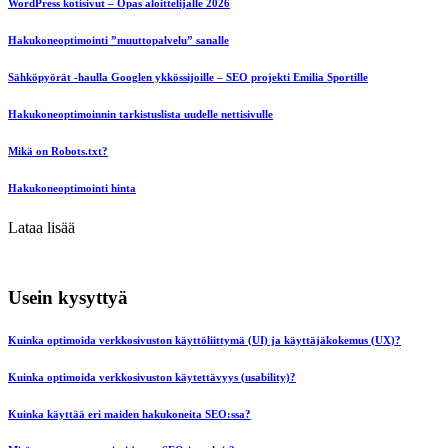
WordPress kotisivut – Opas aloittelijalle 2026
Hakukoneoptimointi ”muuttopalvelu” sanalle
Sähköpyörät -haulla Googlen ykkössijoille – SEO projekti Emilia Sportille
Hakukoneoptimoinnin tarkistuslista uudelle nettisivulle
Mikä on Robots.txt?
Hakukoneoptimointi hinta
Lataa lisää
Usein kysyttyä
Kuinka optimoida verkkosivuston käyttöliittymä (UI) ja käyttäjäkokemus (UX)?
Kuinka optimoida verkkosivuston käytettävyys (usability)?
Kuinka käyttää eri maiden hakukoneita SEO:ssa?