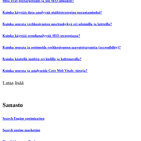
Mitä ovat geotargetointi ja sen SEO-impaktit?
Kuinka käyttää data-analyysiä sisältöstrategian parantamiseksi?
Kuinka seurata verkkosivuston suorituskykyä eri selaimilla ja laitteilla?
Kuinka käyttää trendianalyysiä SEO-strategiassa?
Kuinka seurata ja optimoida verkkosivuston saavutettavuutta (accessibility)?
Kuinka käsitellä sisältöä eri kielillä ja kulttuureilla?
Kuinka seurata ja analysoida Core Web Vitals -tietoja?
Lataa lisää
Sanasto
Search Engine optimization
Search engine marketing