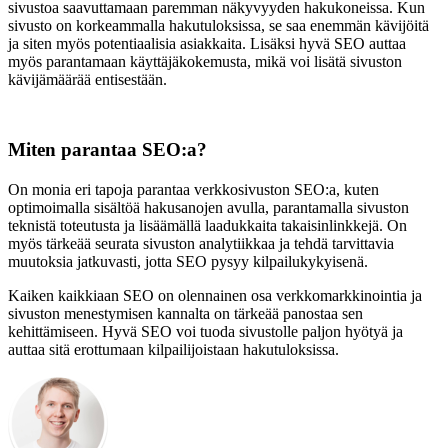
sivustoa saavuttamaan paremman näkyvyyden hakukoneissa. Kun
sivusto on korkeammalla hakutuloksissa, se saa enemmän kävijöitä
ja siten myös potentiaalisia asiakkaita. Lisäksi hyvä SEO auttaa
myös parantamaan käyttäjäkokemusta, mikä voi lisätä sivuston
kävijämäärää entisestään.
Miten parantaa SEO:a?
On monia eri tapoja parantaa verkkosivuston SEO:a, kuten
optimoimalla sisältöä hakusanojen avulla, parantamalla sivuston
teknistä toteutusta ja lisäämällä laadukkaita takaisinlinkkejä. On
myös tärkeää seurata sivuston analytiikkaa ja tehdä tarvittavia
muutoksia jatkuvasti, jotta SEO pysyy kilpailukykyisenä.
Kaiken kaikkiaan SEO on olennainen osa verkkomarkkinointia ja
sivuston menestymisen kannalta on tärkeää panostaa sen
kehittämiseen. Hyvä SEO voi tuoda sivustolle paljon hyötyä ja
auttaa sitä erottumaan kilpailijoistaan hakutuloksissa.