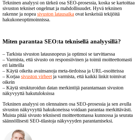
Tekninen analyysi on tärkeä osa SEO-prosessia, koska se kartoittaa
sivuston tekniset ongelmat ja mahdollisuudet. Hyvä tekninen
rakenne ja nopea
sivuston latausaika
ovat keskeisiä tekijöitä
hakukoneoptimoinnissa.
Miten parantaa SEO:ta teknisellä analyysillä?
– Tarkista sivuston latausnopeus ja optimoi se tarvittaessa
– Varmista, että sivusto on responsiivinen ja toimii moitteettomasti
eri laitteilla
– Käytä oikeita avainsanoja meta-tiedoissa ja URL-osoitteissa
– Korjaa
sivuston virheet
ja varmista, että kaikki linkit toimivat
oikein
– Käytä strukturoidun datan merkintöjä parantamaan sivuston
näkyvyyttä hakutuloksissa
Tekninen analyysi on olennainen osa SEO-prosessia ja sen avulla
sivuston näkyvyyttä hakukoneissa voidaan parantaa merkittävästi.
Muista pitää sivusto teknisesti moitteettomassa kunnossa ja seurata
säännöllisesti SEO-tilastoja näkyvyyden parantamiseksi.