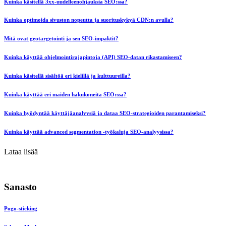
Kuinka käsitellä 3xx-uudelleenohjauksia SEO:ssa?
Kuinka optimoida sivuston nopeutta ja suorituskykyä CDN:n avulla?
Mitä ovat geotargetointi ja sen SEO-impaktit?
Kuinka käyttää ohjelmointirajapintoja (API) SEO-datan rikastamiseen?
Kuinka käsitellä sisältöä eri kielillä ja kulttuureilla?
Kuinka käyttää eri maiden hakukoneita SEO:ssa?
Kuinka hyödyntää käyttäjäanalyysiä ja dataa SEO-strategioiden parantamiseksi?
Kuinka käyttää advanced segmentation -työkaluja SEO-analyysissa?
Lataa lisää
Sanasto
Pogo-sticking