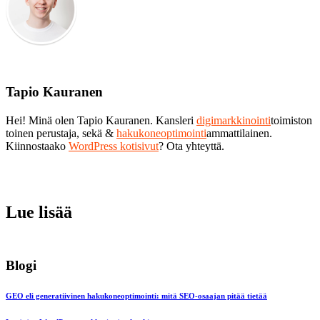
Tapio Kauranen
Hei! Minä olen Tapio Kauranen. Kansleri
digimarkkinointi
toimiston
toinen perustaja, sekä &
hakukoneoptimointi
ammattilainen.
Kiinnostaako
WordPress kotisivut
? Ota yhteyttä.
Lue lisää
Blogi
GEO eli generatiivinen hakukoneoptimointi: mitä SEO-osaajan pitää tietää