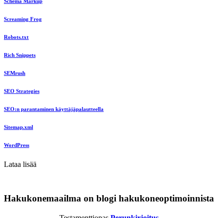
Schema Markup
Screaming Frog
Robots.txt
Rich Snippets
SEMrush
SEO Strategies
SEO:n parantaminen käyttäjäpalautteella
Sitemap.xml
WordPress
Lataa lisää
Hakukonemaailma on blogi hakukoneoptimoinnista
Testamenttiopas
Perunkirjoitus