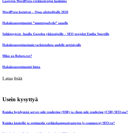
Laajojen WordPress-verkkosivujen hankinta
WordPress kotisivut – Opas aloittelijalle 2026
Hakukoneoptimointi ”muuttopalvelu” sanalle
Sähköpyörät -haulla Googlen ykkössijoille – SEO projekti Emilia Sportille
Hakukoneoptimoinnin tarkistuslista uudelle nettisivulle
Mikä on Robots.txt?
Hakukoneoptimointi hinta
Lataa lisää
Usein kysyttyä
Kuinka hyödyntää server-side rendering (SSR) ja client-side rendering (CSR) SEO:ssa?
Kuinka käsitellä ja optimoida verkkokauppasivustojen (e-commerce) SEO:ta?