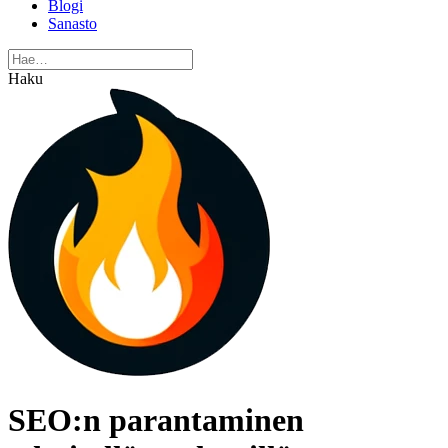
Blogi
Sanasto
Haku
SEO:n parantaminen