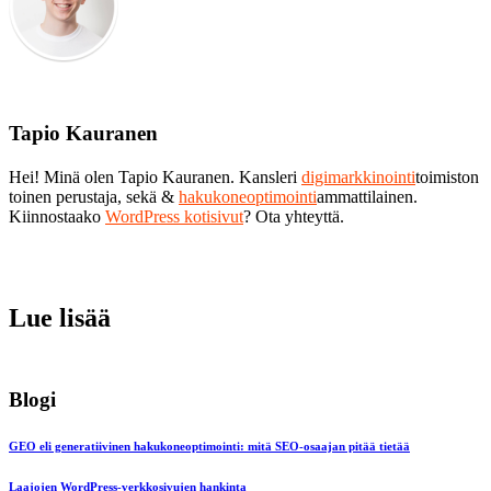
Tapio Kauranen
Hei! Minä olen Tapio Kauranen. Kansleri
digimarkkinointi
toimiston
toinen perustaja, sekä &
hakukoneoptimointi
ammattilainen.
Kiinnostaako
WordPress kotisivut
? Ota yhteyttä.
Lue lisää
Blogi
GEO eli generatiivinen hakukoneoptimointi: mitä SEO-osaajan pitää tietää
Laajojen WordPress-verkkosivujen hankinta