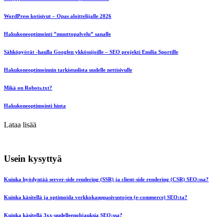
WordPress kotisivut – Opas aloittelijalle 2026
Hakukoneoptimointi ”muuttopalvelu” sanalle
Sähköpyörät -haulla Googlen ykkössijoille – SEO projekti Emilia Sportille
Hakukoneoptimoinnin tarkistuslista uudelle nettisivulle
Mikä on Robots.txt?
Hakukoneoptimointi hinta
Lataa lisää
Usein kysyttyä
Kuinka hyödyntää server-side rendering (SSR) ja client-side rendering (CSR) SEO:ssa?
Kuinka käsitellä ja optimoida verkkokauppasivustojen (e-commerce) SEO:ta?
Kuinka käsitellä 3xx-uudelleenohjauksia SEO:ssa?