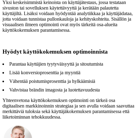
Yksi keskeisimmistä keinoista on käyttäjätestaus, jossa testataan
sivuston tai sovelluksen käytettävyyttä ja kerätään palautetta
käyttäjiltä. Lisäksi voidaan hyödyntää analytiikkaa ja käyttäjädataa,
jotta voidaan tunnistaa pullonkauloja ja kehityskohteita. Sisällön ja
visuaalisen ilmeen optimointi ovat myös tärkeitä osa-alueita
käyttökokemuksen parantamisessa.
Hyödyt käyttökokemuksen optimoinnista
Parantaa käyttäjien tyytyväisyyttä ja sitoutumista
Lisää konversioprosenttia ja myyntiä
Vähentää poistumisprosenttia ja hylkäämisiä
Vahvistaa brändin imagosta ja luotettavuudesta
Yhteenvetona käyttökokemuksen optimointi on tärkeä osa
digitaalisen markkinoinnin strategiaa ja sen avulla voidaan saavuttaa
merkittäviä tuloksia sekä käyttäjäkokemuksen parantamisessa että
liiketoiminnan tehokkuudessa.