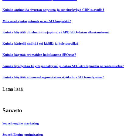
Kuinka optimoida sivuston nopeutta ja suorituskykyä CDN:n avulla?
Mitä ovat geotargetointi ja sen SEO-impaktit?
Kuinka käyttää ohjelmointirajapintoja (API) SEO-datan rikastamiseen?
Kuinka käsitellä sisältöä eri kielillä ja kulttuureilla?
Kuinka käyttää eri maiden hakukoneita SEO:ssa?
Kuinka hyödyntää käyttäjäanalyysiä ja dataa SEO-strategioiden parantamiseksi?
Kuinka käyttää advanced segmentation -työkaluja SEO-analyysissa?
Lataa lisää
Sanasto
Search engine marketing
Search Engine optimization