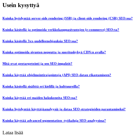
Usein kysyttyä
Kuinka hyödyntää server-side rendering (SSR) ja client-side rendering (CSR) SEO:ssa?
Kuinka käsitellä ja optimoida verkkokauppasivustojen (e-commerce) SEO:ta?
Kuinka käsitellä 3xx-uudelleenohjauksia SEO:ssa?
Kuinka optimoida sivuston nopeutta ja suorituskykyä CDN:n avulla?
Mitä ovat geotargetointi ja sen SEO-impaktit?
Kuinka käyttää ohjelmointirajapintoja (API) SEO-datan rikastamiseen?
Kuinka käsitellä sisältöä eri kielillä ja kulttuureilla?
Kuinka käyttää eri maiden hakukoneita SEO:ssa?
Kuinka hyödyntää käyttäjäanalyysiä ja dataa SEO-strategioiden parantamiseksi?
Kuinka käyttää advanced segmentation -työkaluja SEO-analyysissa?
Lataa lisää