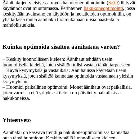
Äänihakujen yleistyessä myös hakukoneoptimointiin (
SEO
) liittyvät
käytännöt ovat muuttumassa. Perinteinen
hakukoneoptimointi
, jossa
keskitytään avainsanojen käyttöön ja metatietojen optimointiin, on
yhä tärkeää mutta äänihaku tuo mukanaan uusia haasteita ja
mahdollisuuksia.
Kuinka optimoida sisältöä äänihakua varten?
– Keskity luonnolliseen kieleen: Äänihaut tehdään usein
luonnollisella kielellä, joten sisällön tulisi vastata tähän tarpeeseen.
– Käytä kysymyksiä ja vastauksia: Äänihauissa käytetään usein
kysymyksiä, joten sisältöä kannattaa optimoida vastaamaan yleisiin
kysymyksiin.
– Huomioi paikallinen optimointi: Monet äänihaut ovat paikallisia,
joten varmista että yrityksesi tietoja on päivitetty paikallisissa
hakukoneissa.
Yhteenveto
Äänihaku on kasvava trendi ja hakukoneoptimoinnissa kannattaa
ottaa tämä huomioon. Keskittymällä luonnolliseen kieleen,