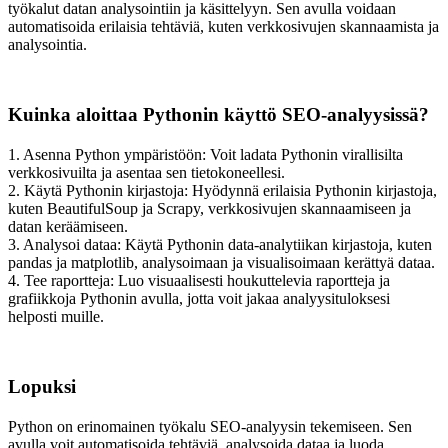
työkalut datan analysointiin ja käsittelyyn. Sen avulla voidaan
automatisoida erilaisia tehtäviä, kuten verkkosivujen skannaamista ja
analysointia.
Kuinka aloittaa Pythonin käyttö SEO-analyysissä?
1. Asenna Python ympäristöön: Voit ladata Pythonin virallisilta
verkkosivuilta ja asentaa sen tietokoneellesi.
2. Käytä Pythonin kirjastoja: Hyödynnä erilaisia Pythonin kirjastoja,
kuten BeautifulSoup ja Scrapy, verkkosivujen skannaamiseen ja
datan keräämiseen.
3. Analysoi dataa: Käytä Pythonin data-analytiikan kirjastoja, kuten
pandas ja matplotlib, analysoimaan ja visualisoimaan kerättyä dataa.
4. Tee raportteja: Luo visuaalisesti houkuttelevia raportteja ja
grafiikkoja Pythonin avulla, jotta voit jakaa analyysituloksesi
helposti muille.
Lopuksi
Python on erinomainen työkalu SEO-analyysin tekemiseen. Sen
avulla voit automatisoida tehtäviä, analysoida dataa ja luoda