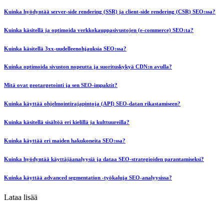
Kuinka hyödyntää server-side rendering (SSR) ja client-side rendering (CSR) SEO:ssa?
Kuinka käsitellä ja optimoida verkkokauppasivustojen (e-commerce) SEO:ta?
Kuinka käsitellä 3xx-uudelleenohjauksia SEO:ssa?
Kuinka optimoida sivuston nopeutta ja suorituskykyä CDN:n avulla?
Mitä ovat geotargetointi ja sen SEO-impaktit?
Kuinka käyttää ohjelmointirajapintoja (API) SEO-datan rikastamiseen?
Kuinka käsitellä sisältöä eri kielillä ja kulttuureilla?
Kuinka käyttää eri maiden hakukoneita SEO:ssa?
Kuinka hyödyntää käyttäjäanalyysiä ja dataa SEO-strategioiden parantamiseksi?
Kuinka käyttää advanced segmentation -työkaluja SEO-analyysissa?
Lataa lisää