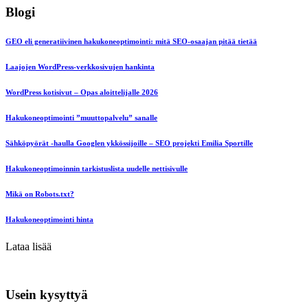
Blogi
GEO eli generatiivinen hakukoneoptimointi: mitä SEO-osaajan pitää tietää
Laajojen WordPress-verkkosivujen hankinta
WordPress kotisivut – Opas aloittelijalle 2026
Hakukoneoptimointi ”muuttopalvelu” sanalle
Sähköpyörät -haulla Googlen ykkössijoille – SEO projekti Emilia Sportille
Hakukoneoptimoinnin tarkistuslista uudelle nettisivulle
Mikä on Robots.txt?
Hakukoneoptimointi hinta
Lataa lisää
Usein kysyttyä