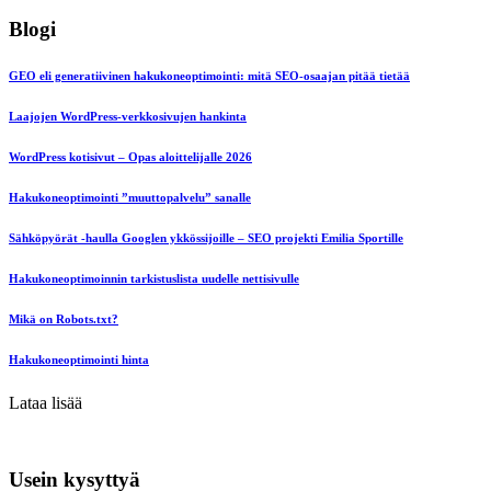
Blogi
GEO eli generatiivinen hakukoneoptimointi: mitä SEO-osaajan pitää tietää
Laajojen WordPress-verkkosivujen hankinta
WordPress kotisivut – Opas aloittelijalle 2026
Hakukoneoptimointi ”muuttopalvelu” sanalle
Sähköpyörät -haulla Googlen ykkössijoille – SEO projekti Emilia Sportille
Hakukoneoptimoinnin tarkistuslista uudelle nettisivulle
Mikä on Robots.txt?
Hakukoneoptimointi hinta
Lataa lisää
Usein kysyttyä