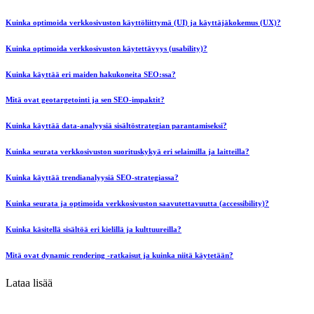
Kuinka optimoida verkkosivuston käyttöliittymä (UI) ja käyttäjäkokemus (UX)?
Kuinka optimoida verkkosivuston käytettävyys (usability)?
Kuinka käyttää eri maiden hakukoneita SEO:ssa?
Mitä ovat geotargetointi ja sen SEO-impaktit?
Kuinka käyttää data-analyysiä sisältöstrategian parantamiseksi?
Kuinka seurata verkkosivuston suorituskykyä eri selaimilla ja laitteilla?
Kuinka käyttää trendianalyysiä SEO-strategiassa?
Kuinka seurata ja optimoida verkkosivuston saavutettavuutta (accessibility)?
Kuinka käsitellä sisältöä eri kielillä ja kulttuureilla?
Mitä ovat dynamic rendering -ratkaisut ja kuinka niitä käytetään?
Lataa lisää