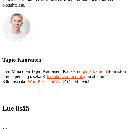
olosuhteissa.
Tapio Kauranen
Hei! Minä olen Tapio Kauranen. Kansleri
digimarkkinointi
toimiston
toinen perustaja, sekä &
hakukoneoptimointi
ammattilainen.
Kiinnostaako
WordPress kotisivut
? Ota yhteyttä.
Lue lisää