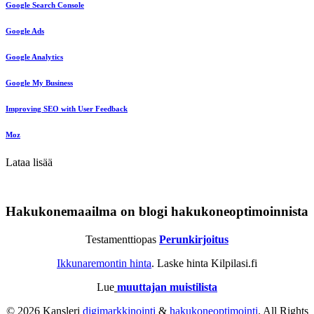
Google Search Console
Google Ads
Google Analytics
Google My Business
Improving SEO with User Feedback
Moz
Lataa lisää
Hakukonemaailma on blogi hakukoneoptimoinnista
Testamenttiopas
Perunkirjoitus
Ikkunaremontin hinta
. Laske hinta Kilpilasi.fi
Lue
muuttajan muistilista
© 2026 Kansleri
digimarkkinointi
&
hakukoneoptimointi
. All Rights