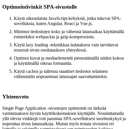
Optimointivinkit SPA-sivustolle
Käytä oikeanlaista JavaScript-kehyksiä, jotka tukevat SPA-
sovelluksia, kuten Angular, React ja Vue.js.
Minimoi tiedostojen koko ja vähennä latausaikaa käyttämällä
esimerkiksi webpackia ja gzip-kompressiota.
Käytä lazy loading -tekniikkaa ladataksesi vain tarvittavat
resurssit sivun ensilatauksen yhteydessä.
Optimoi kuvat ja mediaelementit pienentämällä niiden kokoa
ja käyttämällä oikeaa formaattia.
Käytä cachea ja tallenna staattiset tiedostot selaimen
välimuistiin nopeamman latausajan saavuttamiseksi.
Yhteenveto
Single Page Application -sivustojen optimointi on tärkeää
varmistaaksesi hyvän käyttökokemuksen käyttäjille. Noudattamalla
yllä olevia vinkkejä voit parantaa SPA-sovelluksesi suorituskykyä ja
nopeuttaa sivun latausaikoja. Muista myös testata sivustosi eri
laitteilla ja selaimilla varmistaaksesi sen toimivuuden kaikissa