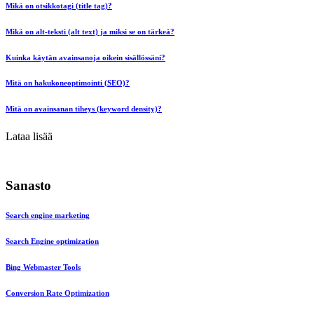
Mikä on otsikkotagi (title tag)?
Mikä on alt-teksti (alt text) ja miksi se on tärkeä?
Kuinka käytän avainsanoja oikein sisällössäni?
Mitä on hakukoneoptimointi (SEO)?
Mitä on avainsanan tiheys (keyword density)?
Lataa lisää
Sanasto
Search engine marketing
Search Engine optimization
Bing Webmaster Tools
Conversion Rate Optimization