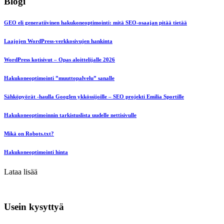
Blogi
GEO eli generatiivinen hakukoneoptimointi: mitä SEO-osaajan pitää tietää
Laajojen WordPress-verkkosivujen hankinta
WordPress kotisivut – Opas aloittelijalle 2026
Hakukoneoptimointi ”muuttopalvelu” sanalle
Sähköpyörät -haulla Googlen ykkössijoille – SEO projekti Emilia Sportille
Hakukoneoptimoinnin tarkistuslista uudelle nettisivulle
Mikä on Robots.txt?
Hakukoneoptimointi hinta
Lataa lisää
Usein kysyttyä