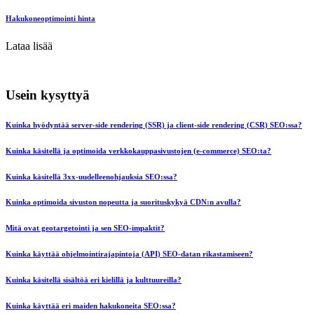
Hakukoneoptimointi hinta
Lataa lisää
Usein kysyttyä
Kuinka hyödyntää server-side rendering (SSR) ja client-side rendering (CSR) SEO:ssa?
Kuinka käsitellä ja optimoida verkkokauppasivustojen (e-commerce) SEO:ta?
Kuinka käsitellä 3xx-uudelleenohjauksia SEO:ssa?
Kuinka optimoida sivuston nopeutta ja suorituskykyä CDN:n avulla?
Mitä ovat geotargetointi ja sen SEO-impaktit?
Kuinka käyttää ohjelmointirajapintoja (API) SEO-datan rikastamiseen?
Kuinka käsitellä sisältöä eri kielillä ja kulttuureilla?
Kuinka käyttää eri maiden hakukoneita SEO:ssa?