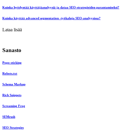
Kuinka hyödyntää käyttäjäanalyysiä ja dataa SEO-strategioiden parantamiseksi?
Kuinka käyttää advanced segmentation -työkaluja SEO-analyysissa?
Lataa lisää
Sanasto
Pogo-sticking
Robots.txt
Schema Markup
Rich Snippets
Screaming Frog
SEMrush
SEO Strategies