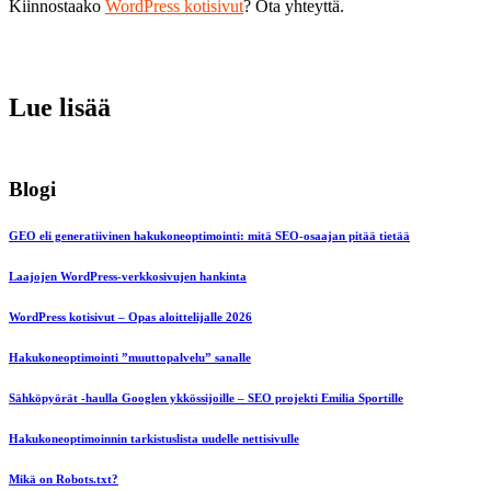
Kiinnostaako
WordPress kotisivut
? Ota yhteyttä.
Lue lisää
Blogi
GEO eli generatiivinen hakukoneoptimointi: mitä SEO-osaajan pitää tietää
Laajojen WordPress-verkkosivujen hankinta
WordPress kotisivut – Opas aloittelijalle 2026
Hakukoneoptimointi ”muuttopalvelu” sanalle
Sähköpyörät -haulla Googlen ykkössijoille – SEO projekti Emilia Sportille
Hakukoneoptimoinnin tarkistuslista uudelle nettisivulle
Mikä on Robots.txt?