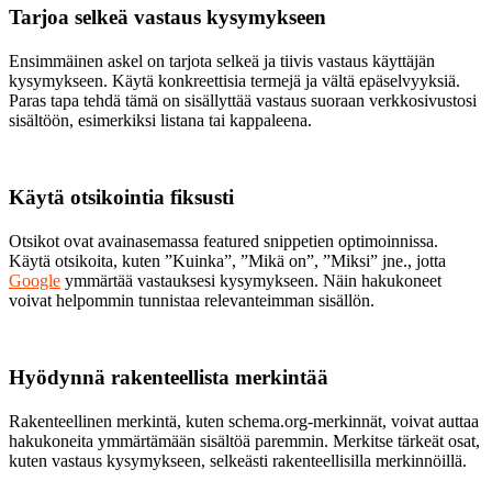
Tarjoa selkeä vastaus kysymykseen
Ensimmäinen askel on tarjota selkeä ja tiivis vastaus käyttäjän
kysymykseen. Käytä konkreettisia termejä ja vältä epäselvyyksiä.
Paras tapa tehdä tämä on sisällyttää vastaus suoraan verkkosivustosi
sisältöön, esimerkiksi listana tai kappaleena.
Käytä otsikointia fiksusti
Otsikot ovat avainasemassa featured snippetien optimoinnissa.
Käytä otsikoita, kuten ”Kuinka”, ”Mikä on”, ”Miksi” jne., jotta
Google
ymmärtää vastauksesi kysymykseen. Näin hakukoneet
voivat helpommin tunnistaa relevanteimman sisällön.
Hyödynnä rakenteellista merkintää
Rakenteellinen merkintä, kuten schema.org-merkinnät, voivat auttaa
hakukoneita ymmärtämään sisältöä paremmin. Merkitse tärkeät osat,
kuten vastaus kysymykseen, selkeästi rakenteellisilla merkinnöillä.