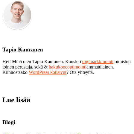
Tapio Kauranen
Hei! Minä olen Tapio Kauranen. Kansleri
digimarkkinointi
toimiston
toinen perustaja, sekä &
hakukoneoptimointi
ammattilainen.
Kiinnostaako
WordPress kotisivut
? Ota yhteyttä.
Lue lisää
Blogi