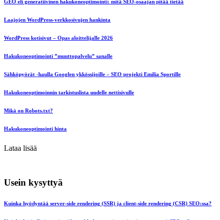
GEO eli generatiivinen hakukoneoptimointi: mitä SEO-osaajan pitää tietää
Laajojen WordPress-verkkosivujen hankinta
WordPress kotisivut – Opas aloittelijalle 2026
Hakukoneoptimointi ”muuttopalvelu” sanalle
Sähköpyörät -haulla Googlen ykkössijoille – SEO projekti Emilia Sportille
Hakukoneoptimoinnin tarkistuslista uudelle nettisivulle
Mikä on Robots.txt?
Hakukoneoptimointi hinta
Lataa lisää
Usein kysyttyä
Kuinka hyödyntää server-side rendering (SSR) ja client-side rendering (CSR) SEO:ssa?