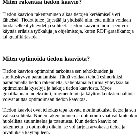
Miten rakentaa tiedon kaavio?
Tiedon kaavion rakentaminen alkaa tietojen keräämisellä eri
lähteistä. Tiedot tulee järjestää ja yhdistää niin, että niihin voidaan
luoda selkeät yhteydet ja suhteet. Tiedon kaavion luomiseen voi
käyttää erilaisia työkaluja ja ohjelmistoja, kuten RDF-graafikantoja
tai graafikirjastoja.
Miten optimoida tiedon kaaviota?
Tiedon kaavion optimointi tarkoittaa sen tehokkuuden ja
suorituskyvyn parantamista. Tämä voidaan tehdä esimerkiksi
parantamalla tiedon rakennetta, vähentämällä turhia yhteyksiä tai
optimoimalla kyselyjä ja hakuja tiedon kaaviosta. Myös
graafikannan indeksointi, fragmentointi ja käyttöoikeuksien hallinta
voivat auttaa optimoimaan tiedon kaaviota.
Tiedon kaaviot ovat tehokas tapa kuvata monimutkaista tietoa ja sen
välisiä suhteita. Niiden rakentaminen ja optimointi vaativat kuitenkin
huolellista suunnittelua ja toteutusta. Kun tiedon kaavio on
rakennettu ja optimoitu oikein, se voi tarjota arvokasta tietoa ja
oivalluksia käyttäjilleen.