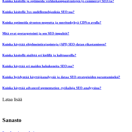
Kuinka käsitellä ja optimoida verkkokauppasivustojen (e-commerce) SEO:ta?
Kuinka käsitellä 3xx-uudelleenohjauksia SEO:ssa?
Kuinka optimoida sivuston nopeutta ja suorituskykyä CDN:n avulla?
Mitä ovat geotargetointi ja sen SEO-impaktit?
Kuinka käyttää ohjelmointirajapintoja (API) SEO-datan rikastamiseen?
Kuinka käsitellä sisältöä eri kielillä ja kulttuureilla?
Kuinka käyttää eri maiden hakukoneita SEO:ssa?
Kuinka hyödyntää käyttäjäanalyysiä ja dataa SEO-strategioiden parantamiseksi?
Kuinka käyttää advanced segmentation -työkaluja SEO-analyysissa?
Lataa lisää
Sanasto