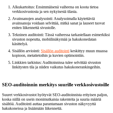
Alkukartoitus: Ensimmäisenä vaiheena on koota tietoa
verkkosivustosta ja sen nykyisestä tilasta.
Avainsanojen analysointi: Analysoimalla käytettäviä
avainsanoja voidaan selvittää, mitkä sanat ja lauseet tuovat
eniten liikennettä sivustolle.
Tekninen auditointi: Tässä vaiheessa tarkastellaan esimerkiksi
sivuston nopeutta, mobiilinäkymää ja hakukonedatan
käsittelyä.
Sisällön arviointi:
Sisällön auditointi
keskittyy muun muassa
kopioon, metatietoihin ja kuvien optimointiin.
Linkkien tarkistus: Auditoinnissa tulee selvittää sivuston
linkitysten tila ja niiden vaikutus hakukonerankingeihin.
SEO-auditoinnin merkitys suurille verkkosivustoille
Suuret verkkosivustot hyötyvät SEO-auditoinnista erityisen paljon,
koska niillä on usein monimutkaisia rakenteita ja suuria määriä
sisältöä. Auditointi auttaa parantamaan sivuston näkyvyyttä
hakukoneissa ja lisäämään liikennettä.