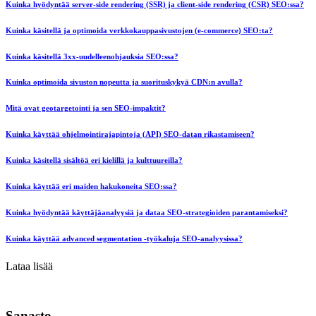
Kuinka hyödyntää server-side rendering (SSR) ja client-side rendering (CSR) SEO:ssa?
Kuinka käsitellä ja optimoida verkkokauppasivustojen (e-commerce) SEO:ta?
Kuinka käsitellä 3xx-uudelleenohjauksia SEO:ssa?
Kuinka optimoida sivuston nopeutta ja suorituskykyä CDN:n avulla?
Mitä ovat geotargetointi ja sen SEO-impaktit?
Kuinka käyttää ohjelmointirajapintoja (API) SEO-datan rikastamiseen?
Kuinka käsitellä sisältöä eri kielillä ja kulttuureilla?
Kuinka käyttää eri maiden hakukoneita SEO:ssa?
Kuinka hyödyntää käyttäjäanalyysiä ja dataa SEO-strategioiden parantamiseksi?
Kuinka käyttää advanced segmentation -työkaluja SEO-analyysissa?
Lataa lisää
Sanasto