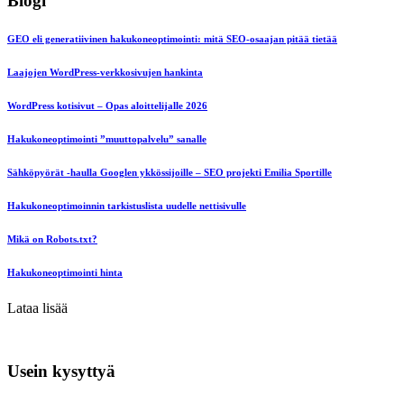
Blogi
GEO eli generatiivinen hakukoneoptimointi: mitä SEO-osaajan pitää tietää
Laajojen WordPress-verkkosivujen hankinta
WordPress kotisivut – Opas aloittelijalle 2026
Hakukoneoptimointi ”muuttopalvelu” sanalle
Sähköpyörät -haulla Googlen ykkössijoille – SEO projekti Emilia Sportille
Hakukoneoptimoinnin tarkistuslista uudelle nettisivulle
Mikä on Robots.txt?
Hakukoneoptimointi hinta
Lataa lisää
Usein kysyttyä