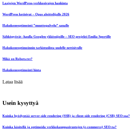
Laajojen WordPress-verkkosivujen hankinta
WordPress kotisivut – Opas aloittelijalle 2026
Hakukoneoptimointi ”muuttopalvelu” sanalle
Sähköpyörät -haulla Googlen ykkössijoille – SEO projekti Emilia Sportille
Hakukoneoptimoinnin tarkistuslista uudelle nettisivulle
Mikä on Robots.txt?
Hakukoneoptimointi hinta
Lataa lisää
Usein kysyttyä
Kuinka hyödyntää server-side rendering (SSR) ja client-side rendering (CSR) SEO:ssa?
Kuinka käsitellä ja optimoida verkkokauppasivustojen (e-commerce) SEO:ta?