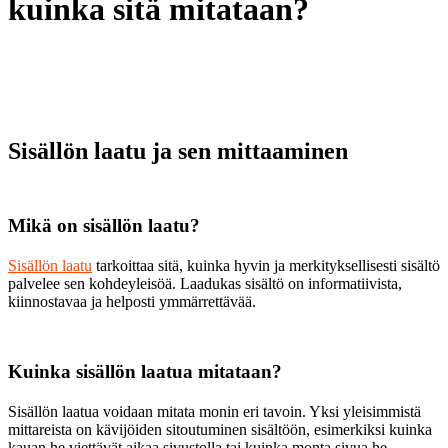
kuinka sitä mitataan?
Sisällön laatu ja sen mittaaminen
Mikä on sisällön laatu?
Sisällön laatu
tarkoittaa sitä, kuinka hyvin ja merkityksellisesti sisältö
palvelee sen kohdeyleisöä. Laadukas sisältö on informatiivista,
kiinnostavaa ja helposti ymmärrettävää.
Kuinka sisällön laatua mitataan?
Sisällön laatua voidaan mitata monin eri tavoin. Yksi yleisimmistä
mittareista on kävijöiden sitoutuminen sisältöön, esimerkiksi kuinka
kauan he viettävät aikaa sivustolla tai kuinka monta sivua he