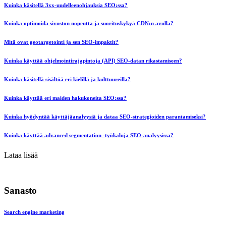
Kuinka käsitellä 3xx-uudelleenohjauksia SEO:ssa?
Kuinka optimoida sivuston nopeutta ja suorituskykyä CDN:n avulla?
Mitä ovat geotargetointi ja sen SEO-impaktit?
Kuinka käyttää ohjelmointirajapintoja (API) SEO-datan rikastamiseen?
Kuinka käsitellä sisältöä eri kielillä ja kulttuureilla?
Kuinka käyttää eri maiden hakukoneita SEO:ssa?
Kuinka hyödyntää käyttäjäanalyysiä ja dataa SEO-strategioiden parantamiseksi?
Kuinka käyttää advanced segmentation -työkaluja SEO-analyysissa?
Lataa lisää
Sanasto
Search engine marketing