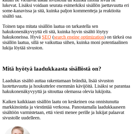
lukevat. Lisäksi voidaan seurata esimerkiksi sisällön jaettavuutta eri
some-kanavissa ja sitä, kuinka paljon kommentteja ja reaktioita
sisältö saa.
Toinen tapa mitata sisällön laatua on tarkastella sen
hakukonenäkyvyyttä eli sitä, kuinka hyvin sisältö löytyy
hakukoneissa. Hyvä
SEO
(
search engine optimization
) on tärkeä osa
sisällön laatua, sillä se vaikuttaa siihen, kuinka moni potentiaalinen
lukija löytää sivuston.
Mitä hyötyä laadukkaasta sisällöstä on?
Laadukas sisältö auttaa rakentamaan brändiä, lisää sivuston
luotettavuutta ja houkuttelee enemmän kävijöitä. Lisäksi se parantaa
hakukonenäkyvyyttä ja sitouttaa olemassa olevia lukijoita.
Kaiken kaikkiaan sisällön laatu on keskeinen osa onnistunutta
markkinointia ja viestintää verkossa. Panostamalla laadukkaaseen
sisältöön varmistetaan, että viesti menee perille ja lukijat palaavat
sivustolle uudelleen.