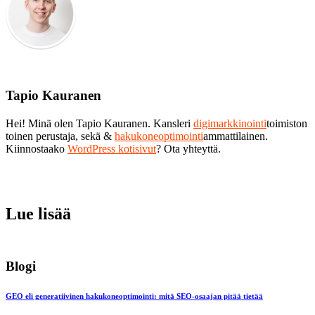
Tapio Kauranen
Hei! Minä olen Tapio Kauranen. Kansleri
digimarkkinointi
toimiston
toinen perustaja, sekä &
hakukoneoptimointi
ammattilainen.
Kiinnostaako
WordPress kotisivut
? Ota yhteyttä.
Lue lisää
Blogi
GEO eli generatiivinen hakukoneoptimointi: mitä SEO-osaajan pitää tietää