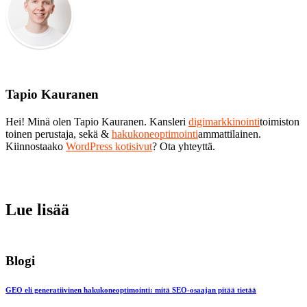
Tapio Kauranen
Hei! Minä olen Tapio Kauranen. Kansleri
digimarkkinointi
toimiston
toinen perustaja, sekä &
hakukoneoptimointi
ammattilainen.
Kiinnostaako
WordPress kotisivut
? Ota yhteyttä.
Lue lisää
Blogi
GEO eli generatiivinen hakukoneoptimointi: mitä SEO-osaajan pitää tietää