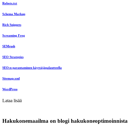
Robots.txt
Schema Markup
Rich Snippets
Screaming Frog
SEMrush
SEO Strategies
SEO:n parantaminen käyttäjäpalautteella
Sitemap.xml
WordPress
Lataa lisää
Hakukonemaailma on blogi hakukoneoptimoinnista