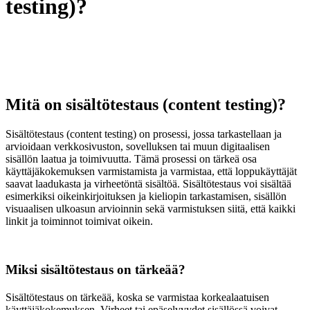
testing)?
Mitä on sisältötestaus (content testing)?
Sisältötestaus (content testing) on prosessi, jossa tarkastellaan ja
arvioidaan verkkosivuston, sovelluksen tai muun digitaalisen
sisällön laatua ja toimivuutta. Tämä prosessi on tärkeä osa
käyttäjäkokemuksen varmistamista ja varmistaa, että loppukäyttäjät
saavat laadukasta ja virheetöntä sisältöä. Sisältötestaus voi sisältää
esimerkiksi oikeinkirjoituksen ja kieliopin tarkastamisen, sisällön
visuaalisen ulkoasun arvioinnin sekä varmistuksen siitä, että kaikki
linkit ja toiminnot toimivat oikein.
Miksi sisältötestaus on tärkeää?
Sisältötestaus on tärkeää, koska se varmistaa korkealaatuisen
käyttäjäkokemuksen. Virheet tai epäselvyydet sisällössä voivat