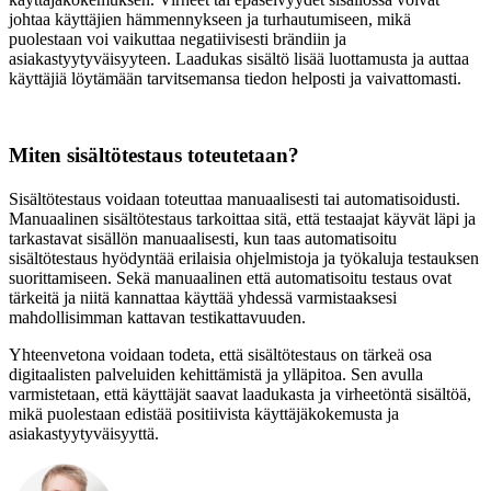
johtaa käyttäjien hämmennykseen ja turhautumiseen, mikä
puolestaan voi vaikuttaa negatiivisesti brändiin ja
asiakastyytyväisyyteen. Laadukas sisältö lisää luottamusta ja auttaa
käyttäjiä löytämään tarvitsemansa tiedon helposti ja vaivattomasti.
Miten sisältötestaus toteutetaan?
Sisältötestaus voidaan toteuttaa manuaalisesti tai automatisoidusti.
Manuaalinen sisältötestaus tarkoittaa sitä, että testaajat käyvät läpi ja
tarkastavat sisällön manuaalisesti, kun taas automatisoitu
sisältötestaus hyödyntää erilaisia ohjelmistoja ja työkaluja testauksen
suorittamiseen. Sekä manuaalinen että automatisoitu testaus ovat
tärkeitä ja niitä kannattaa käyttää yhdessä varmistaaksesi
mahdollisimman kattavan testikattavuuden.
Yhteenvetona voidaan todeta, että sisältötestaus on tärkeä osa
digitaalisten palveluiden kehittämistä ja ylläpitoa. Sen avulla
varmistetaan, että käyttäjät saavat laadukasta ja virheetöntä sisältöä,
mikä puolestaan edistää positiivista käyttäjäkokemusta ja
asiakastyytyväisyyttä.