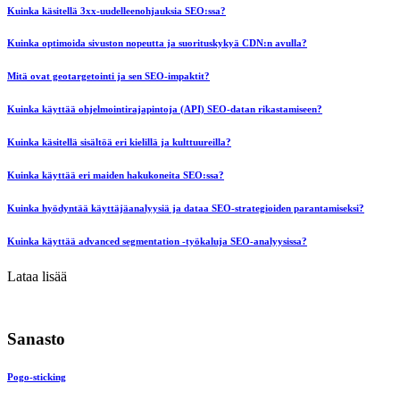
Kuinka käsitellä 3xx-uudelleenohjauksia SEO:ssa?
Kuinka optimoida sivuston nopeutta ja suorituskykyä CDN:n avulla?
Mitä ovat geotargetointi ja sen SEO-impaktit?
Kuinka käyttää ohjelmointirajapintoja (API) SEO-datan rikastamiseen?
Kuinka käsitellä sisältöä eri kielillä ja kulttuureilla?
Kuinka käyttää eri maiden hakukoneita SEO:ssa?
Kuinka hyödyntää käyttäjäanalyysiä ja dataa SEO-strategioiden parantamiseksi?
Kuinka käyttää advanced segmentation -työkaluja SEO-analyysissa?
Lataa lisää
Sanasto
Pogo-sticking