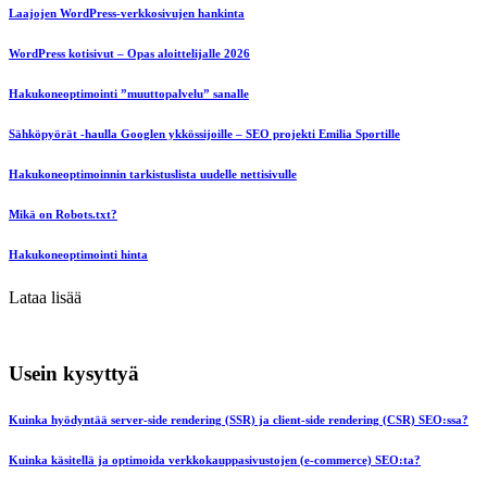
Laajojen WordPress-verkkosivujen hankinta
WordPress kotisivut – Opas aloittelijalle 2026
Hakukoneoptimointi ”muuttopalvelu” sanalle
Sähköpyörät -haulla Googlen ykkössijoille – SEO projekti Emilia Sportille
Hakukoneoptimoinnin tarkistuslista uudelle nettisivulle
Mikä on Robots.txt?
Hakukoneoptimointi hinta
Lataa lisää
Usein kysyttyä
Kuinka hyödyntää server-side rendering (SSR) ja client-side rendering (CSR) SEO:ssa?
Kuinka käsitellä ja optimoida verkkokauppasivustojen (e-commerce) SEO:ta?