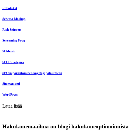
Robots.txt
Schema Markup
Rich Snippets
Screaming Frog
SEMrush
SEO Strategies
SEO:n parantaminen käyttäjäpalautteella
Sitemap.xml
WordPress
Lataa lisää
Hakukonemaailma on blogi hakukoneoptimoinnista