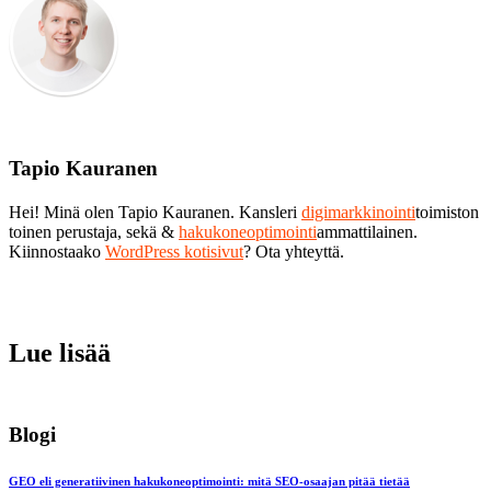
Tapio Kauranen
Hei! Minä olen Tapio Kauranen. Kansleri
digimarkkinointi
toimiston
toinen perustaja, sekä &
hakukoneoptimointi
ammattilainen.
Kiinnostaako
WordPress kotisivut
? Ota yhteyttä.
Lue lisää
Blogi
GEO eli generatiivinen hakukoneoptimointi: mitä SEO-osaajan pitää tietää