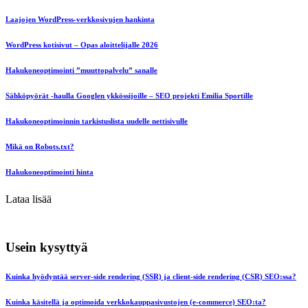
Laajojen WordPress-verkkosivujen hankinta
WordPress kotisivut – Opas aloittelijalle 2026
Hakukoneoptimointi ”muuttopalvelu” sanalle
Sähköpyörät -haulla Googlen ykkössijoille – SEO projekti Emilia Sportille
Hakukoneoptimoinnin tarkistuslista uudelle nettisivulle
Mikä on Robots.txt?
Hakukoneoptimointi hinta
Lataa lisää
Usein kysyttyä
Kuinka hyödyntää server-side rendering (SSR) ja client-side rendering (CSR) SEO:ssa?
Kuinka käsitellä ja optimoida verkkokauppasivustojen (e-commerce) SEO:ta?