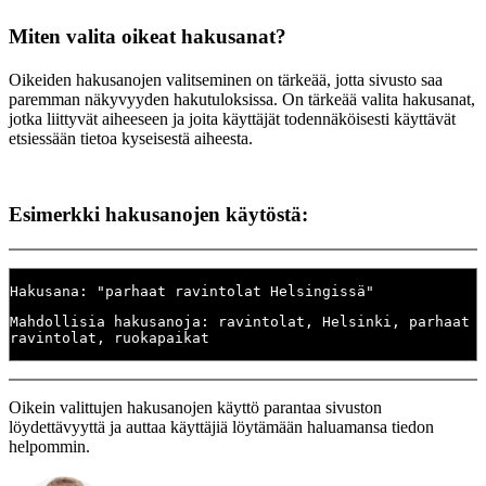
Miten valita oikeat hakusanat?
Oikeiden hakusanojen valitseminen on tärkeää, jotta sivusto saa
paremman näkyvyyden hakutuloksissa. On tärkeää valita hakusanat,
jotka liittyvät aiheeseen ja joita käyttäjät todennäköisesti käyttävät
etsiessään tietoa kyseisestä aiheesta.
Esimerkki hakusanojen käytöstä:
Hakusana: "parhaat ravintolat Helsingissä"
Mahdollisia hakusanoja: ravintolat, Helsinki, parhaat
ravintolat, ruokapaikat
Oikein valittujen hakusanojen käyttö parantaa sivuston
löydettävyyttä ja auttaa käyttäjiä löytämään haluamansa tiedon
helpommin.