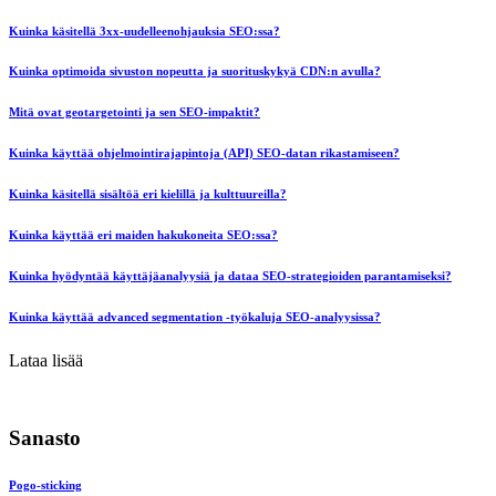
Kuinka käsitellä 3xx-uudelleenohjauksia SEO:ssa?
Kuinka optimoida sivuston nopeutta ja suorituskykyä CDN:n avulla?
Mitä ovat geotargetointi ja sen SEO-impaktit?
Kuinka käyttää ohjelmointirajapintoja (API) SEO-datan rikastamiseen?
Kuinka käsitellä sisältöä eri kielillä ja kulttuureilla?
Kuinka käyttää eri maiden hakukoneita SEO:ssa?
Kuinka hyödyntää käyttäjäanalyysiä ja dataa SEO-strategioiden parantamiseksi?
Kuinka käyttää advanced segmentation -työkaluja SEO-analyysissa?
Lataa lisää
Sanasto
Pogo-sticking