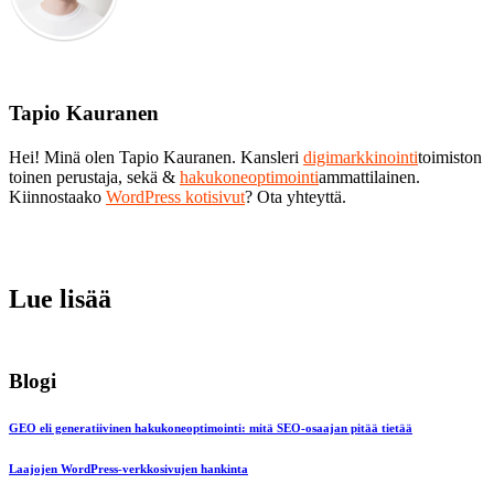
Tapio Kauranen
Hei! Minä olen Tapio Kauranen. Kansleri
digimarkkinointi
toimiston
toinen perustaja, sekä &
hakukoneoptimointi
ammattilainen.
Kiinnostaako
WordPress kotisivut
? Ota yhteyttä.
Lue lisää
Blogi
GEO eli generatiivinen hakukoneoptimointi: mitä SEO-osaajan pitää tietää
Laajojen WordPress-verkkosivujen hankinta