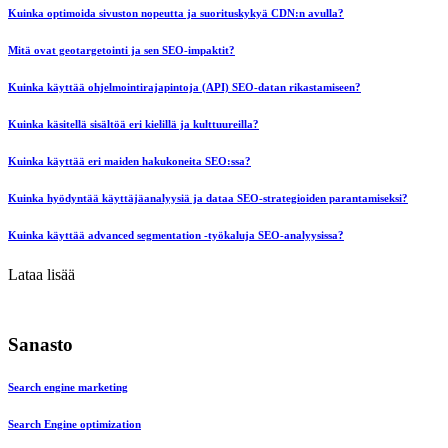
Kuinka optimoida sivuston nopeutta ja suorituskykyä CDN:n avulla?
Mitä ovat geotargetointi ja sen SEO-impaktit?
Kuinka käyttää ohjelmointirajapintoja (API) SEO-datan rikastamiseen?
Kuinka käsitellä sisältöä eri kielillä ja kulttuureilla?
Kuinka käyttää eri maiden hakukoneita SEO:ssa?
Kuinka hyödyntää käyttäjäanalyysiä ja dataa SEO-strategioiden parantamiseksi?
Kuinka käyttää advanced segmentation -työkaluja SEO-analyysissa?
Lataa lisää
Sanasto
Search engine marketing
Search Engine optimization