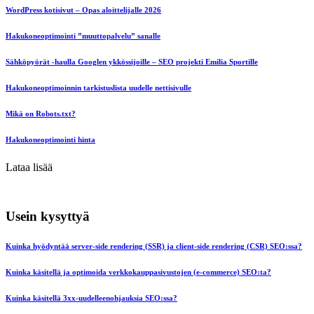
WordPress kotisivut – Opas aloittelijalle 2026
Hakukoneoptimointi ”muuttopalvelu” sanalle
Sähköpyörät -haulla Googlen ykkössijoille – SEO projekti Emilia Sportille
Hakukoneoptimoinnin tarkistuslista uudelle nettisivulle
Mikä on Robots.txt?
Hakukoneoptimointi hinta
Lataa lisää
Usein kysyttyä
Kuinka hyödyntää server-side rendering (SSR) ja client-side rendering (CSR) SEO:ssa?
Kuinka käsitellä ja optimoida verkkokauppasivustojen (e-commerce) SEO:ta?
Kuinka käsitellä 3xx-uudelleenohjauksia SEO:ssa?