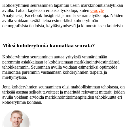
Kohderyhmien seuraaminen tapahtuu usein markkinointianalytiikan
avulla. Tähän käytetään erilaisia työkaluja, kuten
Google
Analyticsia, Facebook Insightsiä ja muita seurantatyökaluja. Näiden
avulla voidaan kerätä tietoa esimerkiksi kohderyhmän
demografisista tiedoista, käyttäytymisestä ja kiinnostuksen kohteista.
Miksi kohderyhmiä kannattaa seurata?
Kohderyhmien seuraaminen auttaa yrityksiä ymmärtämään
paremmin asiakkaitaan ja kohdistamaan markkinointiviestintäänsä
tehokkaammin. Seurannan avulla voidaan esimerkiksi optimoida
mainontaa paremmin vastaamaan kohderyhmien tarpeita ja
mieltymyksiä.
Jotta kohderyhmien seuraaminen olisi mahdollisimman tehokasta, on
tärkeää asettaa selkeät tavoitteet ja määrittää relevantit mittarit, joiden
avulla voidaan arvioida markkinointitoimenpiteiden tehokkuutta eri
kohderyhmiä kohtaan.