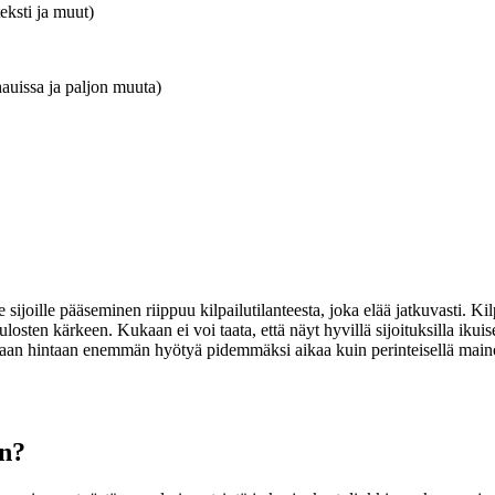
teksti ja muut)
hauissa ja paljon muuta)
sijoille pääseminen riippuu kilpailutilanteesta, joka elää jatkuvasti. Kil
osten kärkeen. Kukaan ei voi taata, että näyt hyvillä sijoituksilla ikuise
paan hintaan enemmän hyötyä pidemmäksi aikaa kuin perinteisellä maino
en?