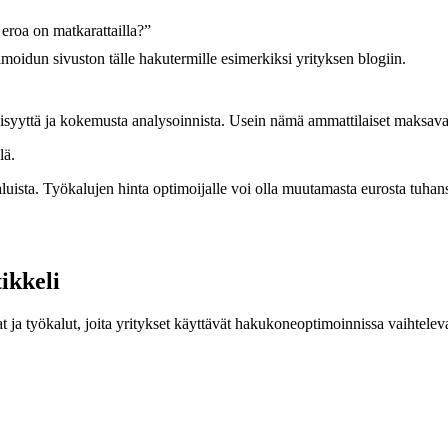
roa on matkarattailla?”
moidun sivuston tälle hakutermille esimerkiksi yrityksen blogiin.
iäisyyttä ja kokemusta analysoinnista. Usein nämä ammattilaiset maksava
lä.
ista. Työkalujen hinta optimoijalle voi olla muutamasta eurosta tuhan
ikkeli
a työkalut, joita yritykset käyttävät hakukoneoptimoinnissa vaihtelevat 