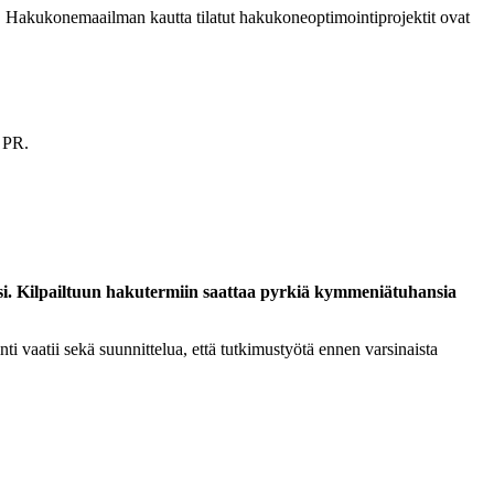
ä. Hakukonemaailman kautta tilatut hakukoneoptimointiprojektit ovat
a PR.
asi. Kilpailtuun hakutermiin saattaa pyrkiä kymmeniätuhansia
i vaatii sekä suunnittelua, että tutkimustyötä ennen varsinaista