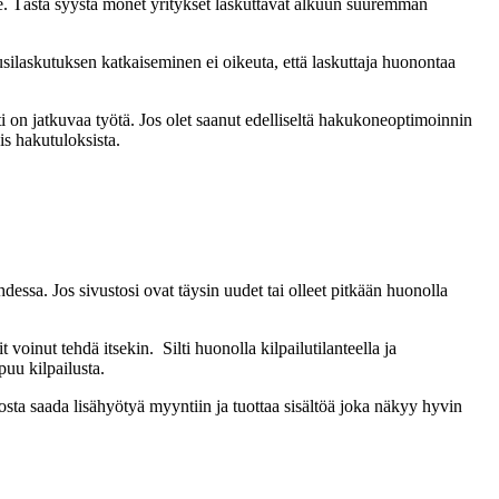
ne. Tästä syystä monet yritykset laskuttavat alkuun suuremman
silaskutuksen katkaiseminen ei oikeuta, että laskuttaja huonontaa
 on jatkuvaa työtä. Jos olet saanut edelliseltä hakukoneoptimoinnin
is hakutuloksista.
essa. Jos sivustosi ovat täysin uudet tai olleet pitkään huonolla
oinut tehdä itsekin. Silti huonolla kilpailutilanteella ja
puu kilpailusta.
osta saada lisähyötyä myyntiin ja tuottaa sisältöä joka näkyy hyvin