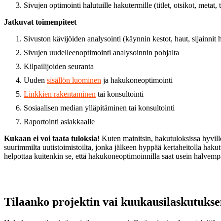
Sivujen optimointi halutuille hakutermille (titlet, otsikot, metat, 
Jatkuvat toimenpiteet
Sivuston kävijöiden analysointi (käynnin kestot, haut, sijainnit 
Sivujen uudelleenoptimointi analysoinnin pohjalta
Kilpailijoiden seuranta
Uuden
sisällön luominen
ja hakukoneoptimointi
Linkkien rakentaminen
tai konsultointi
Sosiaalisen median ylläpitäminen tai konsultointi
Raportointi asiakkaalle
Kukaan ei voi taata tuloksia!
Kuten mainitsin, hakutuloksissa hyville 
suurimmilta uutistoimistoilta, jonka jälkeen hyppää kertaheitolla hakutul
helpottaa kuitenkin se, että hakukoneoptimoinnilla saat usein halvem
Tilaanko projektin vai kuukausilaskutuks