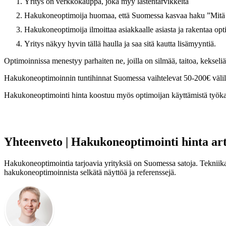
Yritys on verkkokauppa, joka myy lastentarvikkeita
Hakukoneoptimoija huomaa, että Suomessa kasvaa haku ”Mitä e
Hakukoneoptimoija ilmoittaa asiakkaalle asiasta ja rakentaa opti
Yritys näkyy hyvin tällä haulla ja saa sitä kautta lisämyyntiä.
Optimoinnissa menestyy parhaiten ne, joilla on silmää, taitoa, keksel
Hakukoneoptimoinnin tuntihinnat Suomessa vaihtelevat 50-200€ välil
Hakukoneoptimointi hinta koostuu myös optimoijan käyttämistä työkalu
Yhteenveto
| Hakukoneoptimointi hinta art
Hakukoneoptimointia tarjoavia yrityksiä on Suomessa satoja. Tekniikat j
hakukoneoptimoinnista selkätä näyttöä ja referenssejä.