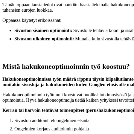
Tämän oppaan taustatiedot ovat hankittu haastattelemalla hakukoneopt
tuhansien eurojen luokkaa.
Oppaassa käytetyt erikoissanat:
Sivuston sisäinen optimointi:
Sivustolle tehtäviä koodi ja sisä
Sivuston ulkoinen optimointi:
Muualla kuin sivustolla tehtävi
Mistä hakukoneoptimoinnin työ koostuu?
Hakukoneoptimoinnissa työn määrä rippuu täysin kilpailutilantee
muitakin sivustoja ja hakukoneiden kuten Googlen etusivulle mah
Hakukoneoptimoinnin työtunnit koostuvat puoliksi tutkimustyöstä ja pu
optimointia. Hyvä hakukoneoptimoija tietää kaiken yrityksesi tavoitteist
Kerran tai harvoin tehtävät toimenpiteet (perushakukoneoptimoi
Sivuston auditointi eli ongelmien etsintä
Ongelmien korjaus auditoinnin pohjalta