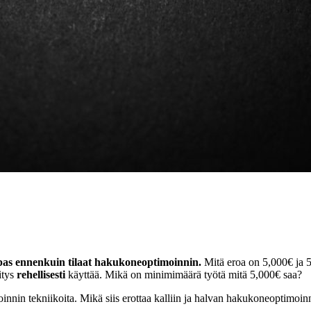
pas ennenkuin tilaat hakukoneoptimoinnin.
Mitä eroa on 5,000€ ja 
itys
rehellisesti
käyttää. Mikä on minimimäärä työtä mitä 5,000€ saa?
nnin tekniikoita. Mikä siis erottaa kalliin ja halvan hakukoneoptimoin