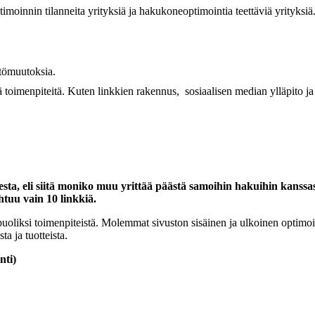
imoinnin tilanneita yrityksiä ja hakukoneoptimointia teettäviä yrityksi
ltömuutoksia.
ä toimenpiteitä. Kuten linkkien rakennus, sosiaalisen median ylläpito j
sta, eli siitä moniko muu yrittää päästä samoihin hakuihin kanss
tuu vain 10 linkkiä.
oliksi toimenpiteistä. Molemmat sivuston sisäinen ja ulkoinen optimoint
a ja tuotteista.
nti)