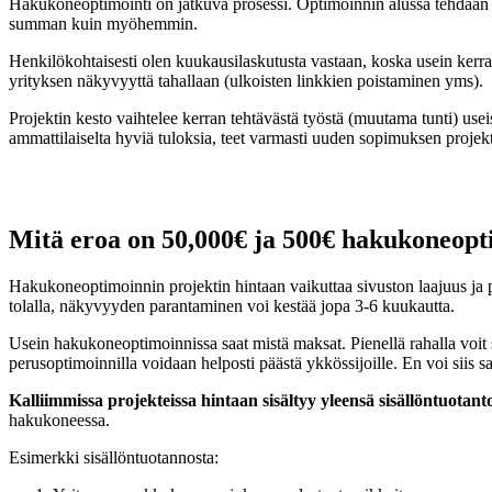
Hakukoneoptimointi on jatkuva prosessi. Optimoinnin alussa tehdään s
summan kuin myöhemmin.
Henkilökohtaisesti olen kuukausilaskutusta vastaan, koska usein kerr
yrityksen näkyvyyttä tahallaan (ulkoisten linkkien poistaminen yms).
Projektin kesto vaihtelee kerran tehtävästä työstä (muutama tunti) us
ammattilaiselta hyviä tuloksia, teet varmasti uuden sopimuksen projektin
Mitä eroa on 50,000€ ja 500€ hakukoneopt
Hakukoneoptimoinnin projektin hintaan vaikuttaa sivuston laajuus ja pr
tolalla, näkyvyyden parantaminen voi kestää jopa 3-6 kuukautta.
Usein hakukoneoptimoinnissa saat mistä maksat. Pienellä rahalla voit sa
perusoptimoinnilla voidaan helposti päästä ykkössijoille. En voi siis 
Kalliimmissa projekteissa hintaan sisältyy yleensä sisällöntuotanto
hakukoneessa.
Esimerkki sisällöntuotannosta: