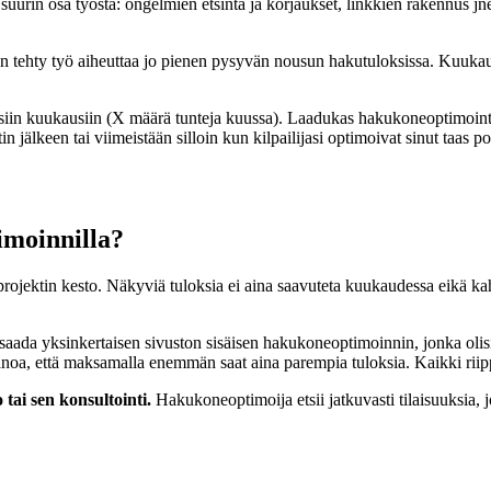
uurin osa työstä: ongelmien etsintä ja korjaukset, linkkien rakennus j
an tehty työ aiheuttaa jo pienen pysyvän nousun hakutuloksissa. Kuukau
eisiin kuukausiin (X määrä tunteja kuussa). Laadukas hakukoneoptimointi
 jälkeen tai viimeistään silloin kun kilpailijasi optimoivat sinut taas po
imoinnilla?
ojektin kesto. Näkyviä tuloksia ei aina saavuteta kuukaudessa eikä kahd
ada yksinkertaisen sivuston sisäisen hakukoneoptimoinnin, jonka olisit v
sanoa, että maksamalla enemmän saat aina parempia tuloksia. Kaikki riip
 tai sen konsultointi.
Hakukoneoptimoija etsii jatkuvasti tilaisuuksia, j