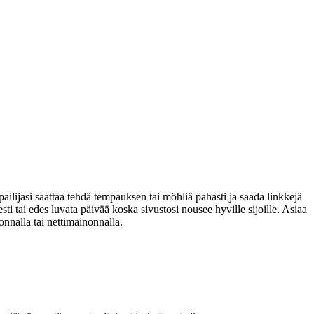
pailijasi saattaa tehdä tempauksen tai möhliä pahasti ja saada linkkejä
sti tai edes luvata päivää koska sivustosi nousee hyville sijoille. Asiaa
nnalla tai nettimainonnalla.