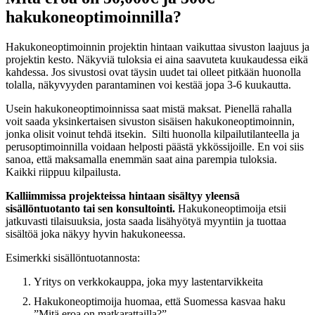
hakukoneoptimoinnilla?
Hakukoneoptimoinnin projektin hintaan vaikuttaa sivuston laajuus ja
projektin kesto. Näkyviä tuloksia ei aina saavuteta kuukaudessa eikä
kahdessa. Jos sivustosi ovat täysin uudet tai olleet pitkään huonolla
tolalla, näkyvyyden parantaminen voi kestää jopa 3-6 kuukautta.
Usein hakukoneoptimoinnissa saat mistä maksat. Pienellä rahalla
voit saada yksinkertaisen sivuston sisäisen hakukoneoptimoinnin,
jonka olisit voinut tehdä itsekin. Silti huonolla kilpailutilanteella ja
perusoptimoinnilla voidaan helposti päästä ykkössijoille. En voi siis
sanoa, että maksamalla enemmän saat aina parempia tuloksia.
Kaikki riippuu kilpailusta.
Kalliimmissa projekteissa hintaan sisältyy yleensä
sisällöntuotanto tai sen konsultointi.
Hakukoneoptimoija etsii
jatkuvasti tilaisuuksia, josta saada lisähyötyä myyntiin ja tuottaa
sisältöä joka näkyy hyvin hakukoneessa.
Esimerkki sisällöntuotannosta:
Yritys on verkkokauppa, joka myy lastentarvikkeita
Hakukoneoptimoija huomaa, että Suomessa kasvaa haku
”Mitä eroa on matkarattailla?”