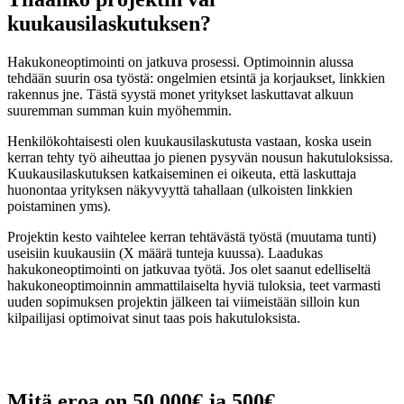
kuukausilaskutuksen?
Hakukoneoptimointi on jatkuva prosessi. Optimoinnin alussa
tehdään suurin osa työstä: ongelmien etsintä ja korjaukset, linkkien
rakennus jne. Tästä syystä monet yritykset laskuttavat alkuun
suuremman summan kuin myöhemmin.
Henkilökohtaisesti olen kuukausilaskutusta vastaan, koska usein
kerran tehty työ aiheuttaa jo pienen pysyvän nousun hakutuloksissa.
Kuukausilaskutuksen katkaiseminen ei oikeuta, että laskuttaja
huonontaa yrityksen näkyvyyttä tahallaan (ulkoisten linkkien
poistaminen yms).
Projektin kesto vaihtelee kerran tehtävästä työstä (muutama tunti)
useisiin kuukausiin (X määrä tunteja kuussa). Laadukas
hakukoneoptimointi on jatkuvaa työtä. Jos olet saanut edelliseltä
hakukoneoptimoinnin ammattilaiselta hyviä tuloksia, teet varmasti
uuden sopimuksen projektin jälkeen tai viimeistään silloin kun
kilpailijasi optimoivat sinut taas pois hakutuloksista.
Mitä eroa on 50,000€ ja 500€