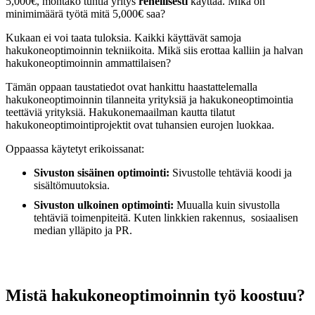
5,000€, montako tuntia yritys
rehellisesti
käyttää. Mikä on
minimimäärä työtä mitä 5,000€ saa?
Kukaan ei voi taata tuloksia. Kaikki käyttävät samoja
hakukoneoptimoinnin tekniikoita. Mikä siis erottaa kalliin ja halvan
hakukoneoptimoinnin ammattilaisen?
Tämän oppaan taustatiedot ovat hankittu haastattelemalla
hakukoneoptimoinnin tilanneita yrityksiä ja hakukoneoptimointia
teettäviä yrityksiä. Hakukonemaailman kautta tilatut
hakukoneoptimointiprojektit ovat tuhansien eurojen luokkaa.
Oppaassa käytetyt erikoissanat:
Sivuston sisäinen optimointi:
Sivustolle tehtäviä koodi ja
sisältömuutoksia.
Sivuston ulkoinen optimointi:
Muualla kuin sivustolla
tehtäviä toimenpiteitä. Kuten linkkien rakennus, sosiaalisen
median ylläpito ja PR.
Mistä hakukoneoptimoinnin työ koostuu?