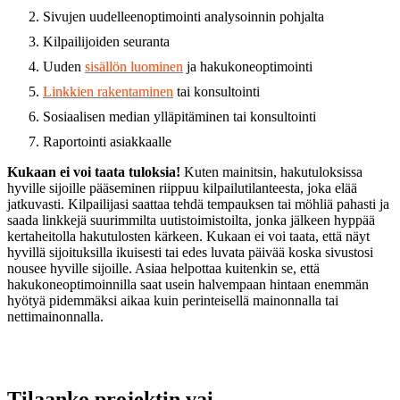
Sivujen uudelleenoptimointi analysoinnin pohjalta
Kilpailijoiden seuranta
Uuden
sisällön luominen
ja hakukoneoptimointi
Linkkien rakentaminen
tai konsultointi
Sosiaalisen median ylläpitäminen tai konsultointi
Raportointi asiakkaalle
Kukaan ei voi taata tuloksia!
Kuten mainitsin, hakutuloksissa
hyville sijoille pääseminen riippuu kilpailutilanteesta, joka elää
jatkuvasti. Kilpailijasi saattaa tehdä tempauksen tai möhliä pahasti ja
saada linkkejä suurimmilta uutistoimistoilta, jonka jälkeen hyppää
kertaheitolla hakutulosten kärkeen. Kukaan ei voi taata, että näyt
hyvillä sijoituksilla ikuisesti tai edes luvata päivää koska sivustosi
nousee hyville sijoille. Asiaa helpottaa kuitenkin se, että
hakukoneoptimoinnilla saat usein halvempaan hintaan enemmän
hyötyä pidemmäksi aikaa kuin perinteisellä mainonnalla tai
nettimainonnalla.
Tilaanko projektin vai