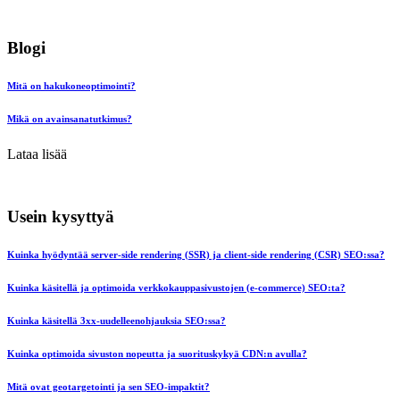
Blogi
Mitä on hakukoneoptimointi?
Mikä on avainsanatutkimus?
Lataa lisää
Usein kysyttyä
Kuinka hyödyntää server-side rendering (SSR) ja client-side rendering (CSR) SEO:ssa?
Kuinka käsitellä ja optimoida verkkokauppasivustojen (e-commerce) SEO:ta?
Kuinka käsitellä 3xx-uudelleenohjauksia SEO:ssa?
Kuinka optimoida sivuston nopeutta ja suorituskykyä CDN:n avulla?
Mitä ovat geotargetointi ja sen SEO-impaktit?