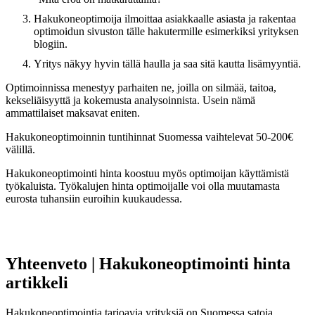
Hakukoneoptimoija ilmoittaa asiakkaalle asiasta ja rakentaa
optimoidun sivuston tälle hakutermille esimerkiksi yrityksen
blogiin.
Yritys näkyy hyvin tällä haulla ja saa sitä kautta lisämyyntiä.
Optimoinnissa menestyy parhaiten ne, joilla on silmää, taitoa,
kekseliäisyyttä ja kokemusta analysoinnista. Usein nämä
ammattilaiset maksavat eniten.
Hakukoneoptimoinnin tuntihinnat Suomessa vaihtelevat 50-200€
välillä.
Hakukoneoptimointi hinta koostuu myös optimoijan käyttämistä
työkaluista. Työkalujen hinta optimoijalle voi olla muutamasta
eurosta tuhansiin euroihin kuukaudessa.
Yhteenveto
| Hakukoneoptimointi hinta
artikkeli
Hakukoneoptimointia tarjoavia yrityksiä on Suomessa satoja.