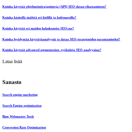
Kuinka käyttää ohjelmointirajapintoja (API) SEO-datan rikastamiseen?
Kuinka käsitellä sisältöä eri kielillä ja kulttuureilla?
Kuinka käyttää eri maiden hakukoneita SEO:ssa?
Kuinka hyödyntää käyttäjäanalyysiä ja dataa SEO-strategioiden parantamiseksi?
Kuinka käyttää advanced segmentation -työkaluja SEO-analyysissa?
Lataa lisää
Sanasto
Search engine marketing
Search Engine optimization
Bing Webmaster Tools
Conversion Rate Optimization