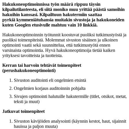
Hakukoneoptimoinnissa työn määrä rippuu täysin
kilpailutilanteesta, eli siitä moniko muu yrittää päästä samoihin
hakuihin kanssasi. Kilpailtuun hakutermiin saattaa
pyrkiä kymmeniätuhansia muitakin sivustoja ja hakukoneiden
kuten Googlen etusivulle mahtuu vain 10 linkkiä.
Hakukoneoptimoinnin työtunnit koostuvat puoliksi tutkimustyöstä ja
puoliksi toimenpiteistä. Molemmat sivuston sisäinen ja ulkoinen
optimointi vaatii sekä suunnittelua, että tutkimustyötä ennen
varsinaista optimointia. Hyvä hakukoneoptimoija tietää kaiken
yrityksesi tavoitteista ja tuotteista.
Kerran tai harvoin tehtävät toimenpiteet
(perushakukoneoptimointi)
Sivuston auditointi eli ongelmien etsintä
Ongelmien korjaus auditoinnin pohjalta
Sivujen optimointi halutuille hakutermille (titlet, otsikot, metat,
teksti ja muut)
Jatkuvat toimenpiteet
Sivuston kävijöiden analysointi (käynnin kestot, haut, sijainnit
hauissa ja paljon muuta)