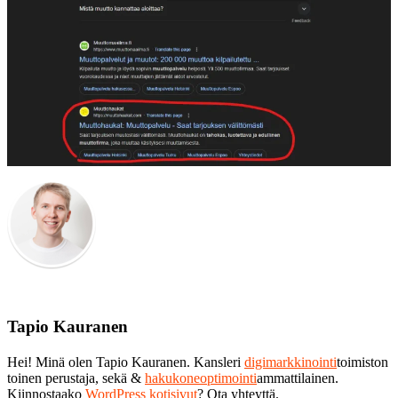
Tapio Kauranen
Hei! Minä olen Tapio Kauranen. Kansleri
digimarkkinointi
toimiston
toinen perustaja, sekä &
hakukoneoptimointi
ammattilainen.
Kiinnostaako
WordPress kotisivut
? Ota yhteyttä.