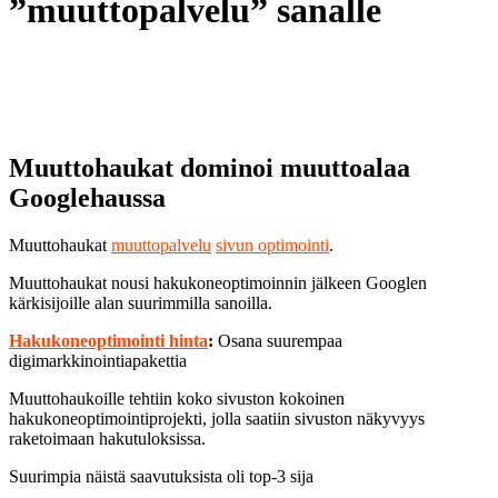
”muuttopalvelu” sanalle
Muuttohaukat dominoi muuttoalaa
Googlehaussa
Muuttohaukat
muuttopalvelu
sivun optimointi
.
Muuttohaukat nousi hakukoneoptimoinnin jälkeen Googlen
kärkisijoille alan suurimmilla sanoilla.
Hakukoneoptimointi hinta
:
Osana suurempaa
digimarkkinointiapakettia
Muuttohaukoille tehtiin koko sivuston kokoinen
hakukoneoptimointiprojekti, jolla saatiin sivuston näkyvyys
raketoimaan hakutuloksissa.
Suurimpia näistä saavutuksista oli top-3 sija