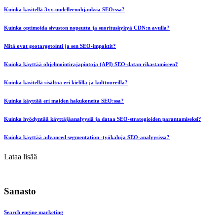
Kuinka käsitellä 3xx-uudelleenohjauksia SEO:ssa?
Kuinka optimoida sivuston nopeutta ja suorituskykyä CDN:n avulla?
Mitä ovat geotargetointi ja sen SEO-impaktit?
Kuinka käyttää ohjelmointirajapintoja (API) SEO-datan rikastamiseen?
Kuinka käsitellä sisältöä eri kielillä ja kulttuureilla?
Kuinka käyttää eri maiden hakukoneita SEO:ssa?
Kuinka hyödyntää käyttäjäanalyysiä ja dataa SEO-strategioiden parantamiseksi?
Kuinka käyttää advanced segmentation -työkaluja SEO-analyysissa?
Lataa lisää
Sanasto
Search engine marketing