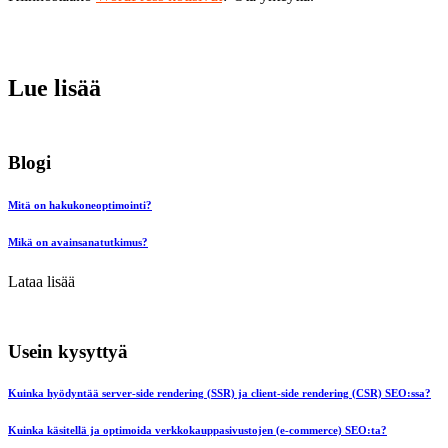
Lue lisää
Blogi
Mitä on hakukoneoptimointi?
Mikä on avainsanatutkimus?
Lataa lisää
Usein kysyttyä
Kuinka hyödyntää server-side rendering (SSR) ja client-side rendering (CSR) SEO:ssa?
Kuinka käsitellä ja optimoida verkkokauppasivustojen (e-commerce) SEO:ta?