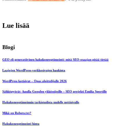
Lue lisää
Blogi
GEO eli generatiivinen hakukoneoptimointi: mitä SEO-osaajan pitää tietää
Laajojen WordPress-verkkosivujen hankinta
WordPress kotisivut – Opas aloittelijalle 2026
Sähköpyörät -haulla Googlen ykkössijoille – SEO projekti Emilia Sportille
Hakukoneoptimoinnin tarkistuslista uudelle nettisivulle
Mikä on Robots.txt?
Hakukoneoptimointi hinta