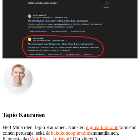
Tapio Kauranen
Hei! Minä olen Tapio Kauranen. Kansleri
digimarkkinointi
toimiston
toinen perustaja, sekä &
hakukoneoptimointi
ammattilainen.
Kiinnostaako
WordPress kotisivut
? Ota yhteyttä.