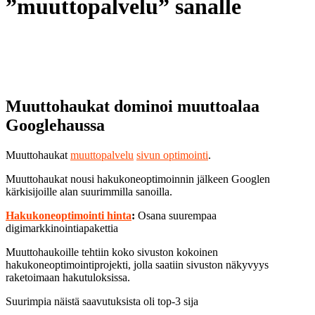
”muuttopalvelu” sanalle
Muuttohaukat dominoi muuttoalaa
Googlehaussa
Muuttohaukat
muuttopalvelu
sivun optimointi
.
Muuttohaukat nousi hakukoneoptimoinnin jälkeen Googlen
kärkisijoille alan suurimmilla sanoilla.
Hakukoneoptimointi hinta
:
Osana suurempaa
digimarkkinointiapakettia
Muuttohaukoille tehtiin koko sivuston kokoinen
hakukoneoptimointiprojekti, jolla saatiin sivuston näkyvyys
raketoimaan hakutuloksissa.
Suurimpia näistä saavutuksista oli top-3 sija