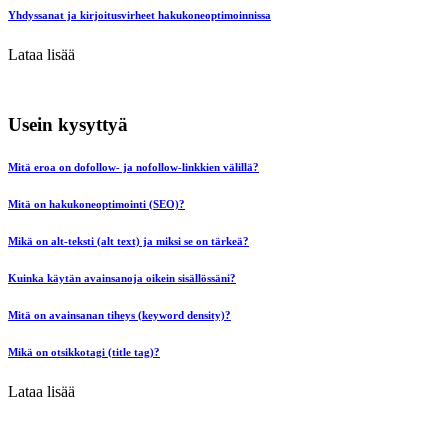
Yhdyssanat ja kirjoitusvirheet hakukoneoptimoinnissa
Lataa lisää
Usein kysyttyä
Mitä eroa on dofollow- ja nofollow-linkkien välillä?
Mitä on hakukoneoptimointi (SEO)?
Mikä on alt-teksti (alt text) ja miksi se on tärkeä?
Kuinka käytän avainsanoja oikein sisällössäni?
Mitä on avainsanan tiheys (keyword density)?
Mikä on otsikkotagi (title tag)?
Lataa lisää