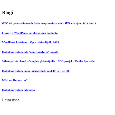
Blogi
GEO eli generatiivinen hakukoneoptimointi: mitä SEO-osaajan pitää tietää
Laajojen WordPress-verkkosivujen hankinta
WordPress kotisivut – Opas aloittelijalle 2026
Hakukoneoptimointi ”muuttopalvelu” sanalle
Sähköpyörät -haulla Googlen ykkössijoille – SEO projekti Emilia Sportille
Hakukoneoptimoinnin tarkistuslista uudelle nettisivulle
Mikä on Robots.txt?
Hakukoneoptimointi hinta
Lataa lisää