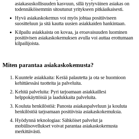
asiakasuskollisuuden kasvuun, sillä tyytyväinen asiakas on
todennäköisemmin sitoutunut yritykseen pitkäaikaisesti.
Hyvä asiakaskokemus voi myös johtaa positiiviseen
suositteluun ja sitä kautta uusien asiakkaiden hankintaan.
Kilpailu asiakkaista on kovaa, ja eroavaisuuden luominen
positiivisen asiakaskokemuksen avulla voi auttaa erottumaan
kilpailijoista.
Miten parantaa asiakaskokemusta?
Kuuntele asiakkaita: Kerää palautetta ja ota se huomioon
kehittäessäsi tuotteita ja palveluita.
Kehitä palveluita: Pyri tarjoamaan asiakkaillesi
helppokäyttöisiä ja laadukkaita palveluita.
Kouluta henkilöstöä: Panosta asiakaspalveluun ja kouluta
henkilöstöä tarjoamaan positiivisia asiakaskokemuksia.
Hyödynnä teknologiaa: Sähköiset palvelut ja
mobiilisovellukset voivat parantaa asiakaskokemusta
merkittävästi.