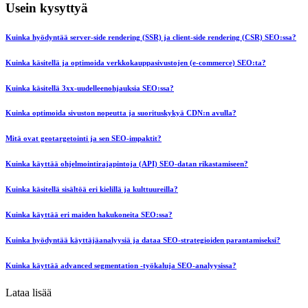
Usein kysyttyä
Kuinka hyödyntää server-side rendering (SSR) ja client-side rendering (CSR) SEO:ssa?
Kuinka käsitellä ja optimoida verkkokauppasivustojen (e-commerce) SEO:ta?
Kuinka käsitellä 3xx-uudelleenohjauksia SEO:ssa?
Kuinka optimoida sivuston nopeutta ja suorituskykyä CDN:n avulla?
Mitä ovat geotargetointi ja sen SEO-impaktit?
Kuinka käyttää ohjelmointirajapintoja (API) SEO-datan rikastamiseen?
Kuinka käsitellä sisältöä eri kielillä ja kulttuureilla?
Kuinka käyttää eri maiden hakukoneita SEO:ssa?
Kuinka hyödyntää käyttäjäanalyysiä ja dataa SEO-strategioiden parantamiseksi?
Kuinka käyttää advanced segmentation -työkaluja SEO-analyysissa?
Lataa lisää