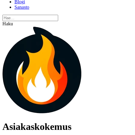
Blogi
Sanasto
Haku
Asiakaskokemus