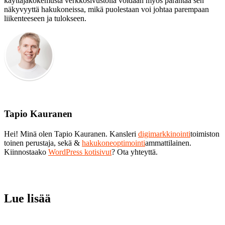
käyttäjäkokemusta verkkosivustolla voidaan myös parantaa sen
näkyvyyttä hakukoneissa, mikä puolestaan voi johtaa parempaan
liikenteeseen ja tulokseen.
Tapio Kauranen
Hei! Minä olen Tapio Kauranen. Kansleri
digimarkkinointi
toimiston
toinen perustaja, sekä &
hakukoneoptimointi
ammattilainen.
Kiinnostaako
WordPress kotisivut
? Ota yhteyttä.
Lue lisää