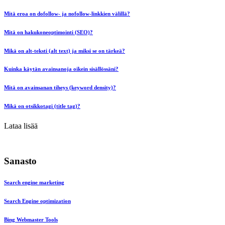
Mitä eroa on dofollow- ja nofollow-linkkien välillä?
Mitä on hakukoneoptimointi (SEO)?
Mikä on alt-teksti (alt text) ja miksi se on tärkeä?
Kuinka käytän avainsanoja oikein sisällössäni?
Mitä on avainsanan tiheys (keyword density)?
Mikä on otsikkotagi (title tag)?
Lataa lisää
Sanasto
Search engine marketing
Search Engine optimization
Bing Webmaster Tools