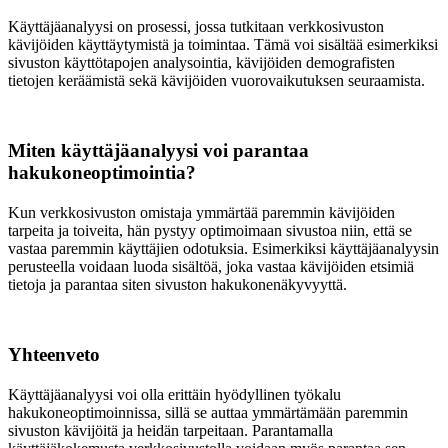
Käyttäjäanalyysi on prosessi, jossa tutkitaan verkkosivuston
kävijöiden käyttäytymistä ja toimintaa. Tämä voi sisältää esimerkiksi
sivuston käyttötapojen analysointia, kävijöiden demografisten
tietojen keräämistä sekä kävijöiden vuorovaikutuksen seuraamista.
Miten käyttäjäanalyysi voi parantaa
hakukoneoptimointia?
Kun verkkosivuston omistaja ymmärtää paremmin kävijöiden
tarpeita ja toiveita, hän pystyy optimoimaan sivustoa niin, että se
vastaa paremmin käyttäjien odotuksia. Esimerkiksi käyttäjäanalyysin
perusteella voidaan luoda sisältöä, joka vastaa kävijöiden etsimiä
tietoja ja parantaa siten sivuston hakukonenäkyvyyttä.
Yhteenveto
Käyttäjäanalyysi voi olla erittäin hyödyllinen työkalu
hakukoneoptimoinnissa, sillä se auttaa ymmärtämään paremmin
sivuston kävijöitä ja heidän tarpeitaan. Parantamalla