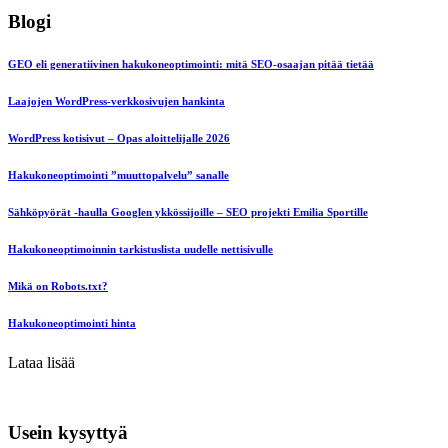
Blogi
GEO eli generatiivinen hakukoneoptimointi: mitä SEO-osaajan pitää tietää
Laajojen WordPress-verkkosivujen hankinta
WordPress kotisivut – Opas aloittelijalle 2026
Hakukoneoptimointi ”muuttopalvelu” sanalle
Sähköpyörät -haulla Googlen ykkössijoille – SEO projekti Emilia Sportille
Hakukoneoptimoinnin tarkistuslista uudelle nettisivulle
Mikä on Robots.txt?
Hakukoneoptimointi hinta
Lataa lisää
Usein kysyttyä