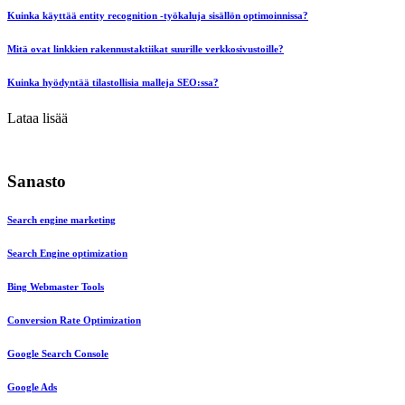
Kuinka käyttää entity recognition -työkaluja sisällön optimoinnissa?
Mitä ovat linkkien rakennustaktiikat suurille verkkosivustoille?
Kuinka hyödyntää tilastollisia malleja SEO:ssa?
Lataa lisää
Sanasto
Search engine marketing
Search Engine optimization
Bing Webmaster Tools
Conversion Rate Optimization
Google Search Console
Google Ads