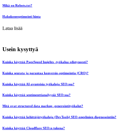
Mikä on Robots.txt?
Hakukoneoptimointi hinta
Lataa lisää
Usein kysyttyä
Kuinka käyttää PageSpeed Insights -työkalua edistyneesti?
Kuinka seurata ja parantaa konversio-optimointia (CRO)?
Kuinka käyttää AI-avusteisia työkaluja SEO:ssa?
Kuinka käyttää sentimenttianalyysiä SEO:ssa?
Mitä ovat structured data markup -generointityökalut?
Kuinka käyttää kehittäjätyökaluja (DevTools) SEO-ongelmien diagnosointiin?
Kuinka käyttää Cloudflare SEO:n tukena?