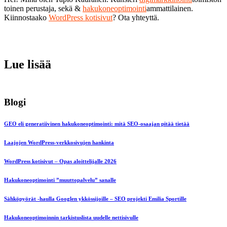
toinen perustaja, sekä &
hakukoneoptimointi
ammattilainen.
Kiinnostaako
WordPress kotisivut
? Ota yhteyttä.
Lue lisää
Blogi
GEO eli generatiivinen hakukoneoptimointi: mitä SEO-osaajan pitää tietää
Laajojen WordPress-verkkosivujen hankinta
WordPress kotisivut – Opas aloittelijalle 2026
Hakukoneoptimointi ”muuttopalvelu” sanalle
Sähköpyörät -haulla Googlen ykkössijoille – SEO projekti Emilia Sportille
Hakukoneoptimoinnin tarkistuslista uudelle nettisivulle