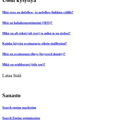
Usein kysyttyä
Mitä eroa on dofollow- ja nofollow-linkkien välillä?
Mitä on hakukoneoptimointi (SEO)?
Mikä on alt-teksti (alt text) ja miksi se on tärkeä?
Kuinka käytän avainsanoja oikein sisällössäni?
Mitä on avainsanan tiheys (keyword density)?
Mikä on otsikkotagi (title tag)?
Lataa lisää
Sanasto
Search engine marketing
Search Engine optimization