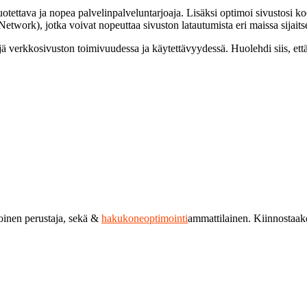
luotettava ja nopea palvelinpalveluntarjoaja. Lisäksi optimoi sivustosi
twork), jotka voivat nopeuttaa sivuston latautumista eri maissa sijaitse
jä verkkosivuston toimivuudessa ja käytettävyydessä. Huolehdi siis, et
toinen perustaja, sekä &
hakukoneoptimointi
ammattilainen. Kiinnostaa