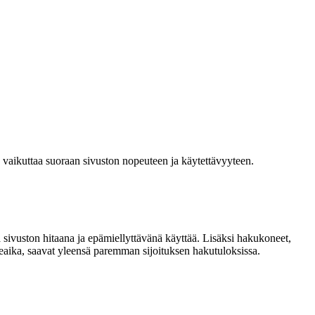
a vaikuttaa suoraan sivuston nopeuteen ja käytettävyyteen.
 sivuston hitaana ja epämiellyttävänä käyttää. Lisäksi hakukoneet,
teaika, saavat yleensä paremman sijoituksen hakutuloksissa.