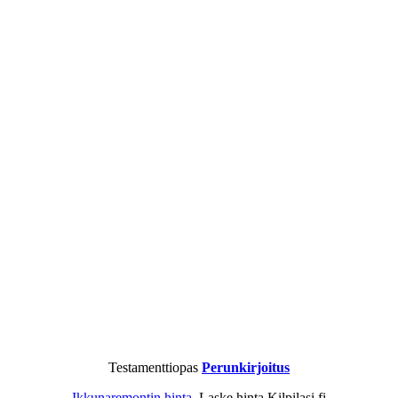
Testamenttiopas
Perunkirjoitus
Ikkunaremontin hinta
. Laske hinta Kilpilasi.fi