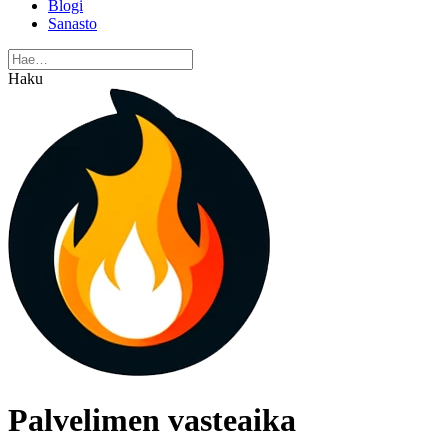
Blogi
Sanasto
Haku
Palvelimen vasteaika