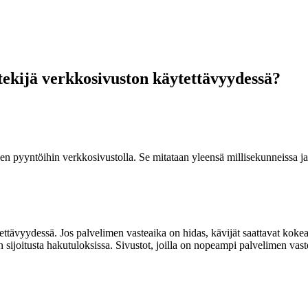
tekijä verkkosivuston käytettävyydessä?
seen pyyntöihin verkkosivustolla. Se mitataan yleensä millisekunneissa j
tävyydessä. Jos palvelimen vasteaika on hidas, kävijät saattavat kokea
 sijoitusta hakutuloksissa. Sivustot, joilla on nopeampi palvelimen vas