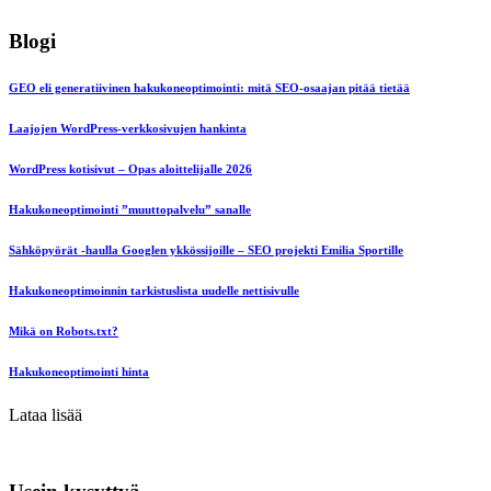
Blogi
GEO eli generatiivinen hakukoneoptimointi: mitä SEO-osaajan pitää tietää
Laajojen WordPress-verkkosivujen hankinta
WordPress kotisivut – Opas aloittelijalle 2026
Hakukoneoptimointi ”muuttopalvelu” sanalle
Sähköpyörät -haulla Googlen ykkössijoille – SEO projekti Emilia Sportille
Hakukoneoptimoinnin tarkistuslista uudelle nettisivulle
Mikä on Robots.txt?
Hakukoneoptimointi hinta
Lataa lisää