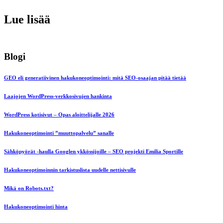
Lue lisää
Blogi
GEO eli generatiivinen hakukoneoptimointi: mitä SEO-osaajan pitää tietää
Laajojen WordPress-verkkosivujen hankinta
WordPress kotisivut – Opas aloittelijalle 2026
Hakukoneoptimointi ”muuttopalvelu” sanalle
Sähköpyörät -haulla Googlen ykkössijoille – SEO projekti Emilia Sportille
Hakukoneoptimoinnin tarkistuslista uudelle nettisivulle
Mikä on Robots.txt?
Hakukoneoptimointi hinta