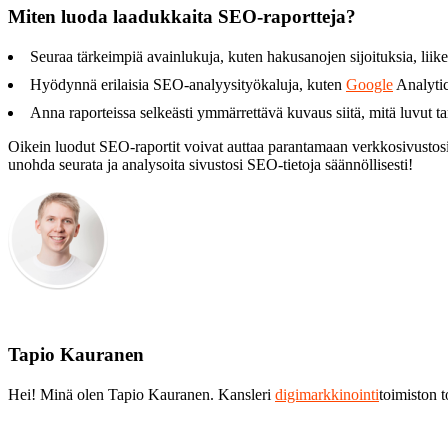
Miten luoda laadukkaita SEO-raportteja?
Seuraa tärkeimpiä avainlukuja, kuten hakusanojen sijoituksia, liike
Hyödynnä erilaisia SEO-analyysityökaluja, kuten
Google
Analytic
Anna raporteissa selkeästi ymmärrettävä kuvaus siitä, mitä luvut tark
Oikein luodut SEO-raportit voivat auttaa parantamaan verkkosivustosi
unohda seurata ja analysoita sivustosi SEO-tietoja säännöllisesti!
Tapio Kauranen
Hei! Minä olen Tapio Kauranen. Kansleri
digimarkkinointi
toimiston 