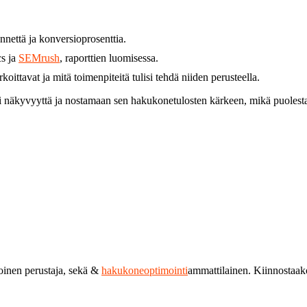
nnettä ja konversioprosenttia.
s ja
SEMrush
, raporttien luomisessa.
oittavat ja mitä toimenpiteitä tulisi tehdä niiden perusteella.
 näkyvyyttä ja nostamaan sen hakukonetulosten kärkeen, mikä puolestaan
toinen perustaja, sekä &
hakukoneoptimointi
ammattilainen. Kiinnostaa