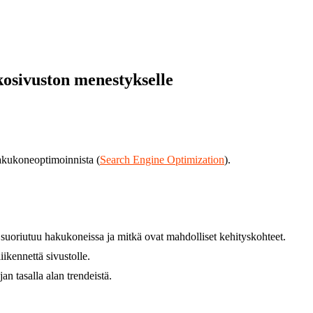
kosivuston menestykselle
hakukoneoptimoinnista (
Search Engine Optimization
).
i suoriutuu hakukoneissa ja mitkä ovat mahdolliset kehityskohteet.
ikennettä sivustolle.
n tasalla alan trendeistä.