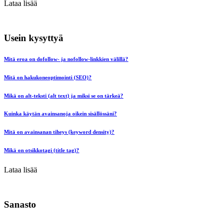
Lataa lisää
Usein kysyttyä
Mitä eroa on dofollow- ja nofollow-linkkien välillä?
Mitä on hakukoneoptimointi (SEO)?
Mikä on alt-teksti (alt text) ja miksi se on tärkeä?
Kuinka käytän avainsanoja oikein sisällössäni?
Mitä on avainsanan tiheys (keyword density)?
Mikä on otsikkotagi (title tag)?
Lataa lisää
Sanasto