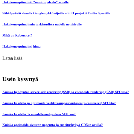
Hakukoneoptimointi ”muuttopalvelu” sanalle
Sähköpyörät -haulla Googlen ykkössijoille – SEO projekti Emilia Sportille
Hakukoneoptimoinnin tarkistuslista uudelle nettisivulle
Mikä on Robots.txt?
Hakukoneoptimointi hinta
Lataa lisää
Usein kysyttyä
Kuinka hyödyntää server-side rendering (SSR) ja client-side rendering (CSR) SEO:ssa?
Kuinka käsitellä ja optimoida verkkokauppasivustojen (e-commerce) SEO:ta?
Kuinka käsitellä 3xx-uudelleenohjauksia SEO:ssa?
Kuinka optimoida sivuston nopeutta ja suorituskykyä CDN:n avulla?