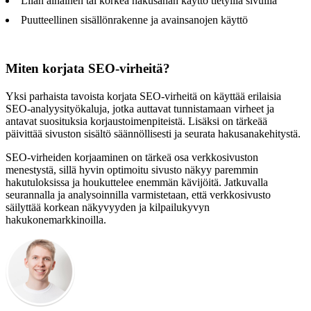
Liian alhainen tai korkea hakusanan käyttö tietyillä sivuilla
Puutteellinen sisällönrakenne ja avainsanojen käyttö
Miten korjata SEO-virheitä?
Yksi parhaista tavoista korjata SEO-virheitä on käyttää erilaisia
SEO-analyysityökaluja, jotka auttavat tunnistamaan virheet ja
antavat suosituksia korjaustoimenpiteistä. Lisäksi on tärkeää
päivittää sivuston sisältö säännöllisesti ja seurata hakusanakehitystä.
SEO-virheiden korjaaminen on tärkeä osa verkkosivuston
menestystä, sillä hyvin optimoitu sivusto näkyy paremmin
hakutuloksissa ja houkuttelee enemmän kävijöitä. Jatkuvalla
seurannalla ja analysoinnilla varmistetaan, että verkkosivusto
säilyttää korkean näkyvyyden ja kilpailukyvyn
hakukonemarkkinoilla.