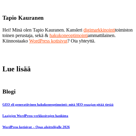
Tapio Kauranen
Hei! Minä olen Tapio Kauranen. Kansleri
digimarkkinointi
toimiston
toinen perustaja, sekä &
hakukoneoptimointi
ammattilainen.
Kiinnostaako
WordPress kotisivut
? Ota yhteyttä.
Lue lisää
Blogi
GEO eli generatiivinen hakukoneoptimointi: mitä SEO-osaajan pitää tietää
Laajojen WordPress-verkkosivujen hankinta
WordPress kotisivut – Opas aloittelijalle 2026