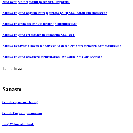
Mitä ovat geotargetointi ja sen SEO-impaktit?
Kuinka käyttää ohjelmointirajapintoja (API) SEO-datan rikastamiseen?
Kuinka käsitellä sisältöä eri kielillä ja kulttuureilla?
Kuinka käyttää eri maiden hakukoneita SEO:ssa?
Kuinka hyödyntää käyttäjäanalyysiä ja dataa SEO-strategioiden parantamiseksi?
Kuinka käyttää advanced segmentation -työkaluja SEO-analyysissa?
Lataa lisää
Sanasto
Search engine marketing
Search Engine optimization
Bing Webmaster Tools