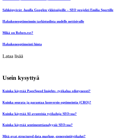
Sähköpyörät -haulla Googlen ykkössijoille – SEO projekti Emilia Sportille
Hakukoneoptimoinnin tarkistuslista uudelle nettisivulle
Mikä on Robots.txt?
Hakukoneoptimointi hinta
Lataa lisää
Usein kysyttyä
Kuinka käyttää PageSpeed Insights -työkalua edistyneesti?
Kuinka seurata ja parantaa konversio-optimointia (CRO)?
Kuinka käyttää AI-avusteisia työkaluja SEO:ssa?
Kuinka käyttää sentimenttianalyysiä SEO:ssa?
Mitä ovat structured data markup -generointityökalut?