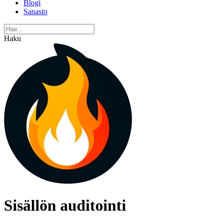
Blogi
Sanasto
Haku
Sisällön auditointi