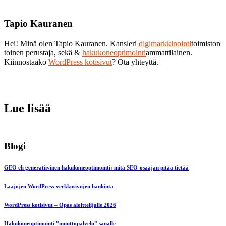
Tapio Kauranen
Hei! Minä olen Tapio Kauranen. Kansleri
digimarkkinointi
toimiston
toinen perustaja, sekä &
hakukoneoptimointi
ammattilainen.
Kiinnostaako
WordPress kotisivut
? Ota yhteyttä.
Lue lisää
Blogi
GEO eli generatiivinen hakukoneoptimointi: mitä SEO-osaajan pitää tietää
Laajojen WordPress-verkkosivujen hankinta
WordPress kotisivut – Opas aloittelijalle 2026
Hakukoneoptimointi ”muuttopalvelu” sanalle