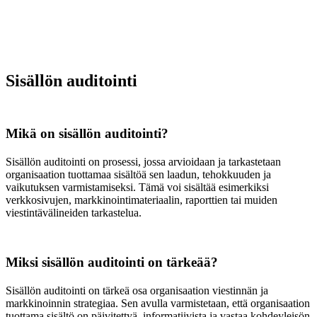
Sisällön auditointi
Mikä on sisällön auditointi?
Sisällön auditointi on prosessi, jossa arvioidaan ja tarkastetaan
organisaation tuottamaa sisältöä sen laadun, tehokkuuden ja
vaikutuksen varmistamiseksi. Tämä voi sisältää esimerkiksi
verkkosivujen, markkinointimateriaalin, raporttien tai muiden
viestintävälineiden tarkastelua.
Miksi sisällön auditointi on tärkeää?
Sisällön auditointi on tärkeä osa organisaation viestinnän ja
markkinoinnin strategiaa. Sen avulla varmistetaan, että organisaation
tuottama sisältö on päivitettyä, informatiivista ja vastaa kohdeyleisön