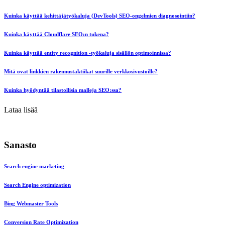
Kuinka käyttää kehittäjätyökaluja (DevTools) SEO-ongelmien diagnosointiin?
Kuinka käyttää Cloudflare SEO:n tukena?
Kuinka käyttää entity recognition -työkaluja sisällön optimoinnissa?
Mitä ovat linkkien rakennustaktiikat suurille verkkosivustoille?
Kuinka hyödyntää tilastollisia malleja SEO:ssa?
Lataa lisää
Sanasto
Search engine marketing
Search Engine optimization
Bing Webmaster Tools
Conversion Rate Optimization