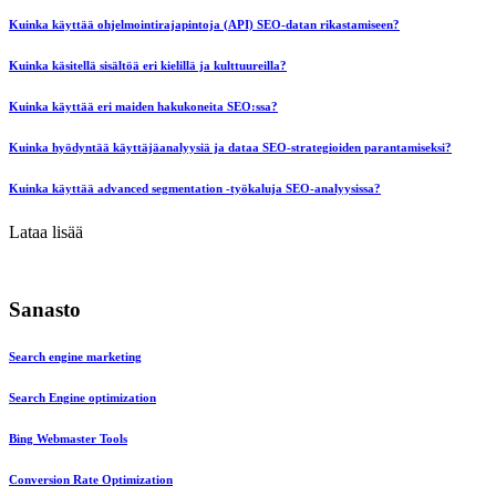
Kuinka käyttää ohjelmointirajapintoja (API) SEO-datan rikastamiseen?
Kuinka käsitellä sisältöä eri kielillä ja kulttuureilla?
Kuinka käyttää eri maiden hakukoneita SEO:ssa?
Kuinka hyödyntää käyttäjäanalyysiä ja dataa SEO-strategioiden parantamiseksi?
Kuinka käyttää advanced segmentation -työkaluja SEO-analyysissa?
Lataa lisää
Sanasto
Search engine marketing
Search Engine optimization
Bing Webmaster Tools
Conversion Rate Optimization