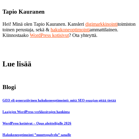
Tapio Kauranen
Hei! Minä olen Tapio Kauranen. Kansleri
digimarkkinointi
toimiston
toinen perustaja, sekä &
hakukoneoptimointi
ammattilainen.
Kiinnostaako
WordPress kotisivut
? Ota yhteyttä.
Lue lisää
Blogi
GEO eli generatiivinen hakukoneoptimointi: mitä SEO-osaajan pitää tietää
Laajojen WordPress-verkkosivujen hankinta
WordPress kotisivut – Opas aloittelijalle 2026
Hakukoneoptimointi ”muuttopalvelu” sanalle