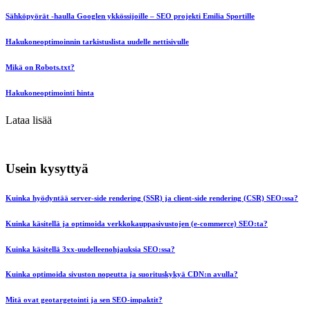
Sähköpyörät -haulla Googlen ykkössijoille – SEO projekti Emilia Sportille
Hakukoneoptimoinnin tarkistuslista uudelle nettisivulle
Mikä on Robots.txt?
Hakukoneoptimointi hinta
Lataa lisää
Usein kysyttyä
Kuinka hyödyntää server-side rendering (SSR) ja client-side rendering (CSR) SEO:ssa?
Kuinka käsitellä ja optimoida verkkokauppasivustojen (e-commerce) SEO:ta?
Kuinka käsitellä 3xx-uudelleenohjauksia SEO:ssa?
Kuinka optimoida sivuston nopeutta ja suorituskykyä CDN:n avulla?
Mitä ovat geotargetointi ja sen SEO-impaktit?